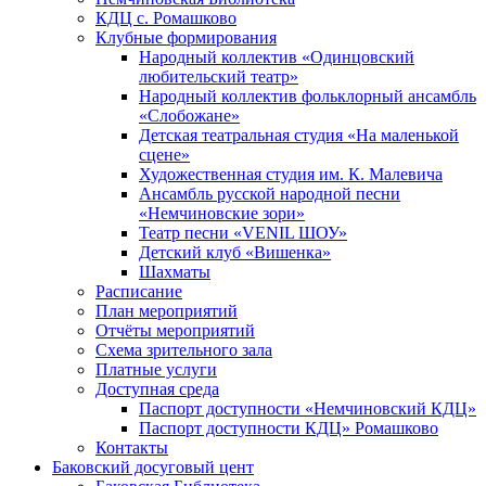
КДЦ с. Ромашково
Клубные формирования
Народный коллектив «Одинцовский
любительский театр»
Народный коллектив фольклорный ансамбль
«Слобожане»
Детская театральная студия «На маленькой
сцене»
Художественная студия им. К. Малевича
Ансамбль русской народной песни
«Немчиновские зори»
Театр песни «VENIL ШОУ»
Детский клуб «Вишенка»
Шахматы
Расписание
План мероприятий
Отчёты мероприятий
Схема зрительного зала
Платные услуги
Доступная среда
Паспорт доступности «Немчиновский КДЦ»
Паспорт доступности КДЦ» Ромашково
Контакты
Баковский досуговый цент