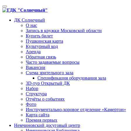
Toggle
navigation
ДК Солнечный
О нас
Запись в кружки Московской области
Купить билет
Пушкинская карта
Культурный код
Аренда
Обратная связь
Часто задаваемые вопросы
Вакансии
Схема зрительного зала
Спецификация оборудования зала
3D-тур Открытый ДК
Набор
Структура
Отчёты о событиях
Фото
Инструментально-хоровое отделение «Камертон»
Карта сайта
Премия первых
Немчиновский досуговый центр
Немчиновская Библиотека