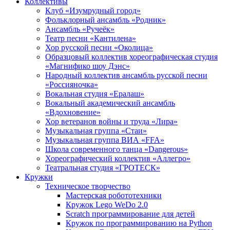
Коллективы
Клуб «Изумрудный город»
Фольклорный ансамбль «Родник»
Ансамбль «Ручеёк»
Театр песни «Кантилена»
Хор русской песни «Околица»
Образцовый коллектив хореографическая студия
«Магнифико шоу Дэнс»
Народный коллектив ансамбль русской песни
«Россияночка»
Вокальная студия «Ералаш»
Вокальный академический ансамбль
«Вдохновение»
Хор ветеранов войны и труда «Лира»
Музыкальная группа «Стаи»
Музыкальная группа ВИА «FFA»
Школа современного танца «Dangerous»
Хореографический коллектив «Аллегро»
Театральная студия «ГРОТЕСК»
Кружки
Техническое творчество
Мастерская робототехники
Кружок Lego WeDo 2.0
Scratch программирование для детей
Кружок по программированию на Python