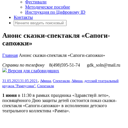
Фестивали
Методическое пособие
Инструкция по Цифровому ID
Контакты
Анонс сказки-спектакля «Сапоги-
сапожки»
Главная
Анонс сказки-спектакля «Сапоги-сапожки»
Справки по телефону
8(498)595-51-74
gdk_soln@mail.ru
Версия для слабовидящих
,
31.05.2021
31.05.2021
Афиша
,
Спектакли
,
Афиша
,
детский театральный
кружок "Рампусики"
,
Спектакли
1 июня
в 11:30 в рамках праздника «Здравствуй лето»,
посвящённого Дню защиты детей состоится показ сказки-
спектакля «Сапоги-сапожки» в исполнении детского
театрального коллектива «Рампа».