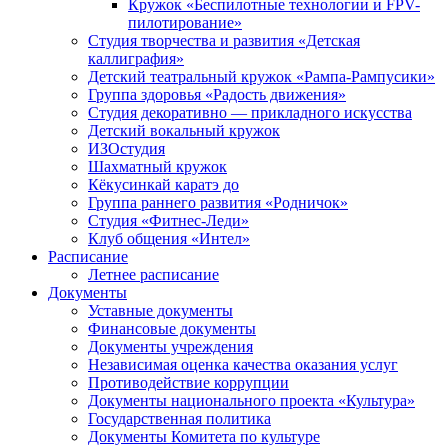
Кружок «Беспилотные технологии и FPV-
пилотирование»
Студия творчества и развития «Детская
каллиграфия»
Детский театральный кружок «Рампа-Рампусики»
Группа здоровья «Радость движения»
Студия декоративно — прикладного искусства
Детский вокальный кружок
ИЗОстудия
Шахматный кружок
Кёкусинкай каратэ до
Группа раннего развития «Родничок»
Cтудия «Фитнес-Леди»
Клуб общения «Интел»
Расписание
Летнее расписание
Документы
Уставные документы
Финансовые документы
Документы учреждения
Независимая оценка качества оказания услуг
Противодействие коррупции
Документы национального проекта «Культура»
Государственная политика
Документы Комитета по культуре