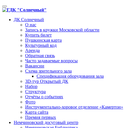
Toggle
navigation
ДК Солнечный
О нас
Запись в кружки Московской области
Купить билет
Пушкинская карта
Культурный код
Аренда
Обратная связь
Часто задаваемые вопросы
Вакансии
Схема зрительного зала
Спецификация оборудования зала
3D-тур Открытый ДК
Набор
Структура
Отчёты о событиях
Фото
Инструментально-хоровое отделение «Камертон»
Карта сайта
Премия первых
Немчиновский досуговый центр
Немчиновская Библиотека