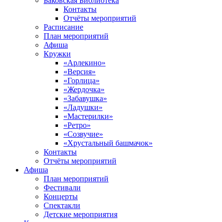
Баковская Библиотека
Контакты
Отчёты мероприятий
Расписание
План мероприятий
Афиша
Кружки
«Арлекино»
«Версия»
«Горлица»
«Жердочка»
«Забавушка»
«Ладушки»
«Мастерилки»
«Ретро»
«Созвучие»
«Хрустальный башмачок»
Контакты
Отчёты мероприятий
Афиша
План мероприятий
Фестивали
Концерты
Спектакли
Детские мероприятия