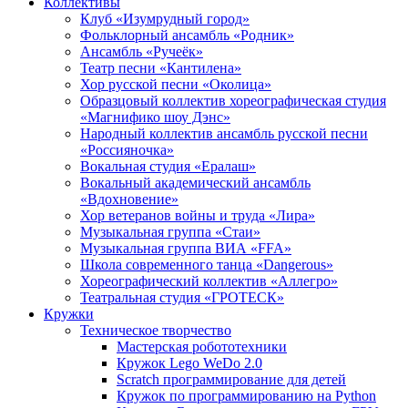
Коллективы
Клуб «Изумрудный город»
Фольклорный ансамбль «Родник»
Ансамбль «Ручеёк»
Театр песни «Кантилена»
Хор русской песни «Околица»
Образцовый коллектив хореографическая студия
«Магнифико шоу Дэнс»
Народный коллектив ансамбль русской песни
«Россияночка»
Вокальная студия «Ералаш»
Вокальный академический ансамбль
«Вдохновение»
Хор ветеранов войны и труда «Лира»
Музыкальная группа «Стаи»
Музыкальная группа ВИА «FFA»
Школа современного танца «Dangerous»
Хореографический коллектив «Аллегро»
Театральная студия «ГРОТЕСК»
Кружки
Техническое творчество
Мастерская робототехники
Кружок Lego WeDo 2.0
Scratch программирование для детей
Кружок по программированию на Python