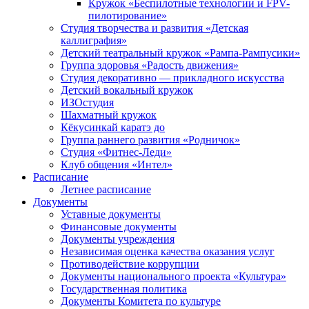
Кружок «Беспилотные технологии и FPV-
пилотирование»
Студия творчества и развития «Детская
каллиграфия»
Детский театральный кружок «Рампа-Рампусики»
Группа здоровья «Радость движения»
Студия декоративно — прикладного искусства
Детский вокальный кружок
ИЗОстудия
Шахматный кружок
Кёкусинкай каратэ до
Группа раннего развития «Родничок»
Cтудия «Фитнес-Леди»
Клуб общения «Интел»
Расписание
Летнее расписание
Документы
Уставные документы
Финансовые документы
Документы учреждения
Независимая оценка качества оказания услуг
Противодействие коррупции
Документы национального проекта «Культура»
Государственная политика
Документы Комитета по культуре