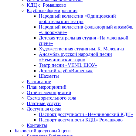
КДЦ с. Ромашково
Клубные формирования
Народный коллектив «Одинцовский
любительский театр»
Народный коллектив фольклорный ансамбль
«Слобожане»
Детская театральная студия «На маленькой
сцене»
Художественная студия им. К. Малевича
Ансамбль русской народной песни
«Немчиновские зори»
Театр песни «VENIL ШОУ»
Детский клуб «Вишенка»
Шахматы
Расписание
План мероприятий
Отчёты мероприятий
Схема зрительного зала
Платные услуги
Доступная среда
Паспорт доступности «Немчиновский КДЦ»
Паспорт доступности КДЦ» Ромашково
Контакты
Баковский досуговый цент