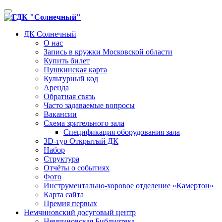
Toggle
navigation
ДК Солнечный
О нас
Запись в кружки Московской области
Купить билет
Пушкинская карта
Культурный код
Аренда
Обратная связь
Часто задаваемые вопросы
Вакансии
Схема зрительного зала
Спецификация оборудования зала
3D-тур Открытый ДК
Набор
Структура
Отчёты о событиях
Фото
Инструментально-хоровое отделение «Камертон»
Карта сайта
Премия первых
Немчиновский досуговый центр
Немчиновская Библиотека