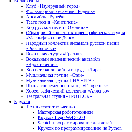
Коллективы
Клуб «Изумрудный город»
Фольклорный ансамбль «Родник»
Ансамбль «Ручеёк»
Театр песни «Кантилена»
Хор русской песни «Околица»
Образцовый коллектив хореографическая студия
«Магнифико шоу Дэнс»
Народный коллектив ансамбль русской песни
«Россияночка»
Вокальная студия «Ералаш»
Вокальный академический ансамбль
«Вдохновение»
Хор ветеранов войны и труда «Лира»
Музыкальная группа «Стаи»
Музыкальная группа ВИА «FFA»
Школа современного танца «Dangerous»
Хореографический коллектив «Аллегро»
Театральная студия «ГРОТЕСК»
Кружки
Техническое творчество
Мастерская робототехники
Кружок Lego WeDo 2.0
Scratch программирование для детей
Кружок по программированию на Python