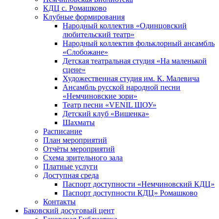
КДЦ с. Ромашково
Клубные формирования
Народный коллектив «Одинцовский
любительский театр»
Народный коллектив фольклорный ансамбль
«Слобожане»
Детская театральная студия «На маленькой
сцене»
Художественная студия им. К. Малевича
Ансамбль русской народной песни
«Немчиновские зори»
Театр песни «VENIL ШОУ»
Детский клуб «Вишенка»
Шахматы
Расписание
План мероприятий
Отчёты мероприятий
Схема зрительного зала
Платные услуги
Доступная среда
Паспорт доступности «Немчиновский КДЦ»
Паспорт доступности КДЦ» Ромашково
Контакты
Баковский досуговый цент