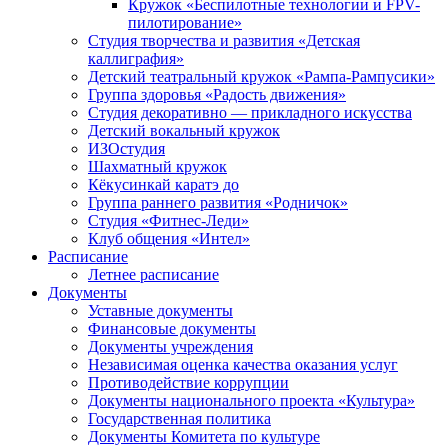
Кружок «Беспилотные технологии и FPV-
пилотирование»
Студия творчества и развития «Детская
каллиграфия»
Детский театральный кружок «Рампа-Рампусики»
Группа здоровья «Радость движения»
Студия декоративно — прикладного искусства
Детский вокальный кружок
ИЗОстудия
Шахматный кружок
Кёкусинкай каратэ до
Группа раннего развития «Родничок»
Cтудия «Фитнес-Леди»
Клуб общения «Интел»
Расписание
Летнее расписание
Документы
Уставные документы
Финансовые документы
Документы учреждения
Независимая оценка качества оказания услуг
Противодействие коррупции
Документы национального проекта «Культура»
Государственная политика
Документы Комитета по культуре