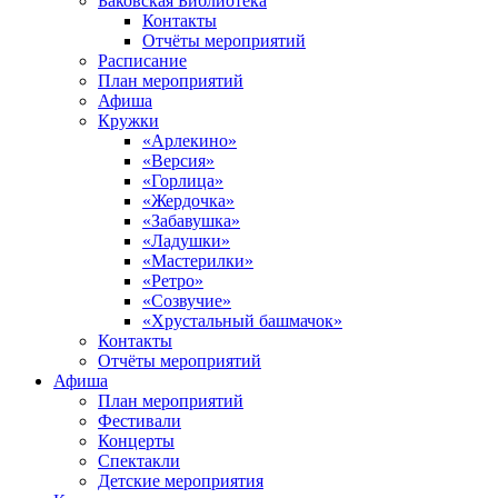
Баковская Библиотека
Контакты
Отчёты мероприятий
Расписание
План мероприятий
Афиша
Кружки
«Арлекино»
«Версия»
«Горлица»
«Жердочка»
«Забавушка»
«Ладушки»
«Мастерилки»
«Ретро»
«Созвучие»
«Хрустальный башмачок»
Контакты
Отчёты мероприятий
Афиша
План мероприятий
Фестивали
Концерты
Спектакли
Детские мероприятия