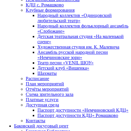
КДЦ с. Ромашково
Клубные формирования
Народный коллектив «Одинцовский
любительский театр»
Народный коллектив фольклорный ансамбль
«Слобожане»
Детская театральная студия «На маленькой
сцене»
Художественная студия им. К. Малевича
Ансамбль русской народной песни
«Немчиновские зори»
Театр песни «VENIL ШОУ»
Детский клуб «Вишенка»
Шахматы
Расписание
План мероприятий
Отчёты мероприятий
Схема зрительного зала
Платные услуги
Доступная среда
Паспорт доступности «Немчиновский КДЦ»
Паспорт доступности КДЦ» Ромашково
Контакты
Баковский досуговый цент