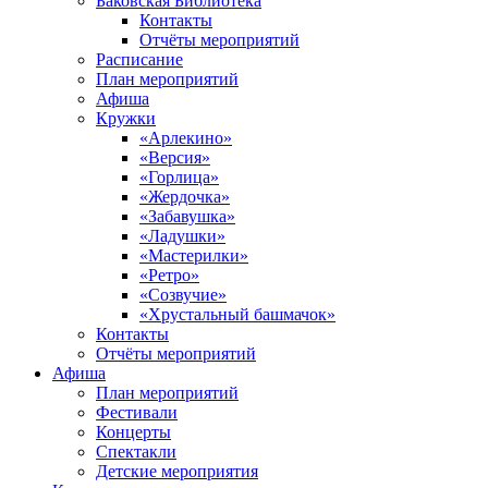
Баковская Библиотека
Контакты
Отчёты мероприятий
Расписание
План мероприятий
Афиша
Кружки
«Арлекино»
«Версия»
«Горлица»
«Жердочка»
«Забавушка»
«Ладушки»
«Мастерилки»
«Ретро»
«Созвучие»
«Хрустальный башмачок»
Контакты
Отчёты мероприятий
Афиша
План мероприятий
Фестивали
Концерты
Спектакли
Детские мероприятия