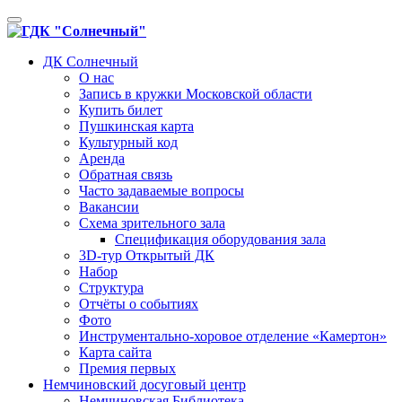
Toggle
navigation
ДК Солнечный
О нас
Запись в кружки Московской области
Купить билет
Пушкинская карта
Культурный код
Аренда
Обратная связь
Часто задаваемые вопросы
Вакансии
Схема зрительного зала
Спецификация оборудования зала
3D-тур Открытый ДК
Набор
Структура
Отчёты о событиях
Фото
Инструментально-хоровое отделение «Камертон»
Карта сайта
Премия первых
Немчиновский досуговый центр
Немчиновская Библиотека