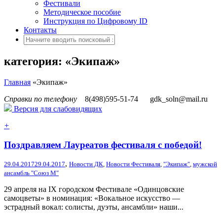
Фестивали
Методическое пособие
Инструкция по Цифровому ID
Контакты
категория: «Экипаж»
Главная
«Экипаж»
Справки по телефону
8(498)595-51-74
gdk_soln@mail.ru
Версия для слабовидящих
+
Поздравляем Лауреатов фестиваля с победой!
,
29.04.2017
29.04.2017
Новости ДК
,
Новости Фестиваля
,
"Экипаж"
,
мужской
ансамбль "Союз М"
29 апреля на IX городском Фестивале «Одинцовские
самоцветы» в номинация: «Вокальное искусство —
эстрадный вокал: солисты, дуэты, ансамбли» наши...