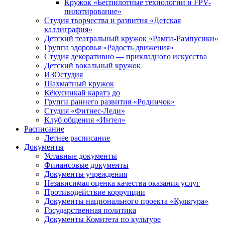
Кружок «Беспилотные технологии и FPV-
пилотирование»
Студия творчества и развития «Детская
каллиграфия»
Детский театральный кружок «Рампа-Рампусики»
Группа здоровья «Радость движения»
Студия декоративно — прикладного искусства
Детский вокальный кружок
ИЗОстудия
Шахматный кружок
Кёкусинкай каратэ до
Группа раннего развития «Родничок»
Cтудия «Фитнес-Леди»
Клуб общения «Интел»
Расписание
Летнее расписание
Документы
Уставные документы
Финансовые документы
Документы учреждения
Независимая оценка качества оказания услуг
Противодействие коррупции
Документы национального проекта «Культура»
Государственная политика
Документы Комитета по культуре