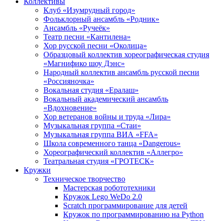
Коллективы
Клуб «Изумрудный город»
Фольклорный ансамбль «Родник»
Ансамбль «Ручеёк»
Театр песни «Кантилена»
Хор русской песни «Околица»
Образцовый коллектив хореографическая студия
«Магнифико шоу Дэнс»
Народный коллектив ансамбль русской песни
«Россияночка»
Вокальная студия «Ералаш»
Вокальный академический ансамбль
«Вдохновение»
Хор ветеранов войны и труда «Лира»
Музыкальная группа «Стаи»
Музыкальная группа ВИА «FFA»
Школа современного танца «Dangerous»
Хореографический коллектив «Аллегро»
Театральная студия «ГРОТЕСК»
Кружки
Техническое творчество
Мастерская робототехники
Кружок Lego WeDo 2.0
Scratch программирование для детей
Кружок по программированию на Python