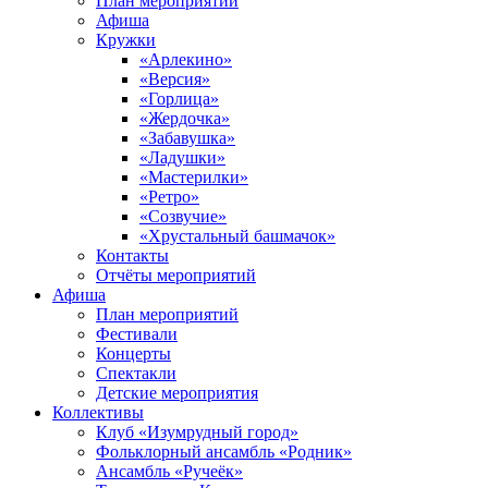
План мероприятий
Афиша
Кружки
«Арлекино»
«Версия»
«Горлица»
«Жердочка»
«Забавушка»
«Ладушки»
«Мастерилки»
«Ретро»
«Созвучие»
«Хрустальный башмачок»
Контакты
Отчёты мероприятий
Афиша
План мероприятий
Фестивали
Концерты
Спектакли
Детские мероприятия
Коллективы
Клуб «Изумрудный город»
Фольклорный ансамбль «Родник»
Ансамбль «Ручеёк»