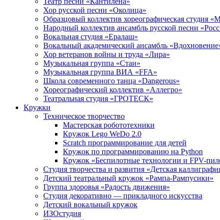
Театр песни «Кантилена»
Хор русской песни «Околица»
Образцовый коллектив хореографическая студия «
Народный коллектив ансамбль русской песни «Рос
Вокальная студия «Ералаш»
Вокальный академический ансамбль «Вдохновение
Хор ветеранов войны и труда «Лира»
Музыкальная группа «Стаи»
Музыкальная группа ВИА «FFA»
Школа современного танца «Dangerous»
Хореографический коллектив «Аллегро»
Театральная студия «ГРОТЕСК»
Кружки
Техническое творчество
Мастерская робототехники
Кружок Lego WeDo 2.0
Scratch программирование для детей
Кружок по программированию на Python
Кружок «Беспилотные технологии и FPV-пил
Студия творчества и развития «Детская каллиграфи
Детский театральный кружок «Рампа-Рампусики»
Группа здоровья «Радость движения»
Студия декоративно — прикладного искусства
Детский вокальный кружок
ИЗОстудия