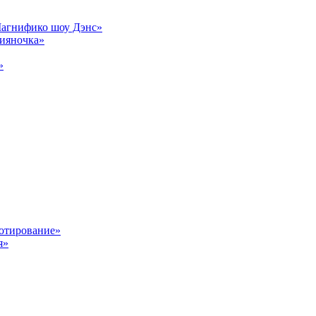
Магнифико шоу Дэнс»
сияночка»
»
отирование»
я»