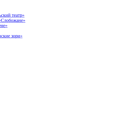
ский театр»
«Слобожане»
ене»
ские зори»