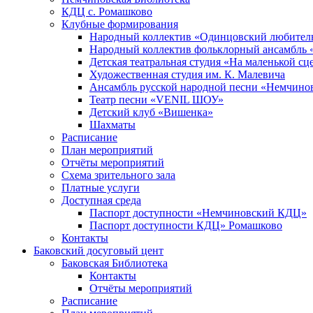
КДЦ с. Ромашково
Клубные формирования
Народный коллектив «Одинцовский любитель
Народный коллектив фольклорный ансамбль 
Детская театральная студия «На маленькой сц
Художественная студия им. К. Малевича
Ансамбль русской народной песни «Немчинов
Театр песни «VENIL ШОУ»
Детский клуб «Вишенка»
Шахматы
Расписание
План мероприятий
Отчёты мероприятий
Схема зрительного зала
Платные услуги
Доступная среда
Паспорт доступности «Немчиновский КДЦ»
Паспорт доступности КДЦ» Ромашково
Контакты
Баковский досуговый цент
Баковская Библиотека
Контакты
Отчёты мероприятий
Расписание