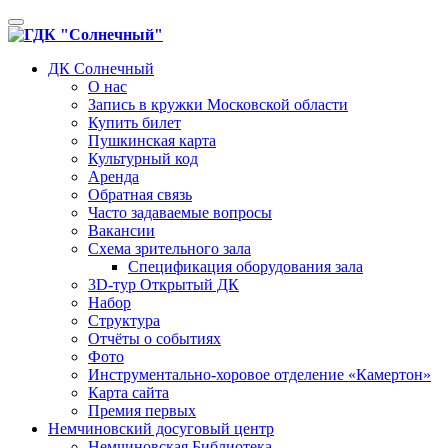
Toggle
navigation
ДК Солнечный
О нас
Запись в кружки Московской области
Купить билет
Пушкинская карта
Культурный код
Аренда
Обратная связь
Часто задаваемые вопросы
Вакансии
Схема зрительного зала
Спецификация оборудования зала
3D-тур Открытый ДК
Набор
Структура
Отчёты о событиях
Фото
Инструментально-хоровое отделение «Камертон»
Карта сайта
Премия первых
Немчиновский досуговый центр
Немчиновская Библиотека