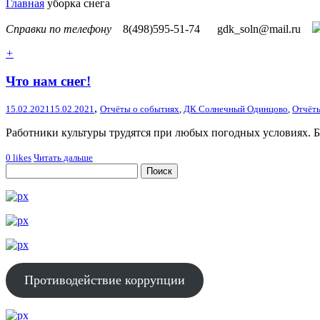
Главная
уборка снега
Справки по телефону
8(498)595-51-74
gdk_soln@mail.ru
+
Что нам снег!
,
15.02.2021
15.02.2021
Отчёты о событиях
,
ДК Солнечный Одинцово
,
Отчёт
Работники культуры трудятся при любых погодных условиях. Бу
0
likes
Читать дальше
Противодействие коррупции