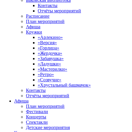
Баковская Библиотека
Контакты
Отчёты мероприятий
Расписание
План мероприятий
Афиша
Кружки
«Арлекино»
«Версия»
«Горлица»
«Жердочка»
«Забавушка»
«Ладушки»
«Мастерилки»
«Ретро»
«Созвучие»
«Хрустальный башмачок»
Контакты
Отчёты мероприятий
Афиша
План мероприятий
Фестивали
Концерты
Спектакли
Детские мероприятия