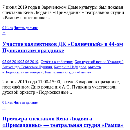
7 июня 2019 года в Зареченском Доме культуры был показан
спектакль Кена Людвига «Примадонны» театральной студии
«Рампа» в постановке...
0
likes
Читать дальше
+
Участие коллективов ДК «Солнечный» в 44-ом
Пушкинском празднике
,
05.06.2019
05.06.2019
Отчёты о событиях
,
Xор русской песни "Околица"
,
Александр Сергеевич Пушкин
,
Катерина Нефёдова
,
оркестр
«Подмосковные вечера»
,
Театральная студия «Рампа»
2 июня 2019 года 11:00-15:00, в селе Захарово в празднике,
посвящённом Дню рождения А.С. Пушкина участвовали
духовой оркестр «Подмосковные...
0
likes
Читать дальше
+
Премьера спектакля Кена Людвига
«Примадонны» — театральная студия «Рампа»