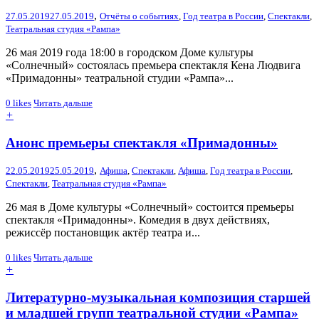
,
27.05.2019
27.05.2019
Отчёты о событиях
,
Год театра в России
,
Спектакли
,
Театральная студия «Рампа»
26 мая 2019 года 18:00 в городском Доме культуры
«Солнечный» состоялась премьера спектакля Кена Людвига
«Примадонны» театральной студии «Рампа»...
0
likes
Читать дальше
+
Анонс премьеры спектакля «Примадонны»
,
22.05.2019
25.05.2019
Афиша
,
Спектакли
,
Афиша
,
Год театра в России
,
Спектакли
,
Театральная студия «Рампа»
26 мая в Доме культуры «Солнечный» состоится премьеры
спектакля «Примадонны». Комедия в двух действиях,
режиссёр постановщик актёр театра и...
0
likes
Читать дальше
+
Литературно-музыкальная композиция старшей
и младшей групп театральной студии «Рампа»