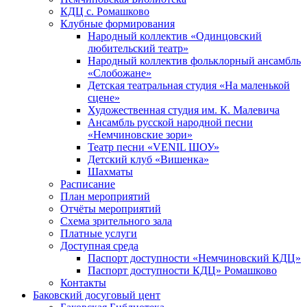
КДЦ с. Ромашково
Клубные формирования
Народный коллектив «Одинцовский
любительский театр»
Народный коллектив фольклорный ансамбль
«Слобожане»
Детская театральная студия «На маленькой
сцене»
Художественная студия им. К. Малевича
Ансамбль русской народной песни
«Немчиновские зори»
Театр песни «VENIL ШОУ»
Детский клуб «Вишенка»
Шахматы
Расписание
План мероприятий
Отчёты мероприятий
Схема зрительного зала
Платные услуги
Доступная среда
Паспорт доступности «Немчиновский КДЦ»
Паспорт доступности КДЦ» Ромашково
Контакты
Баковский досуговый цент