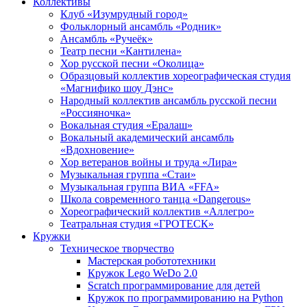
Коллективы
Клуб «Изумрудный город»
Фольклорный ансамбль «Родник»
Ансамбль «Ручеёк»
Театр песни «Кантилена»
Хор русской песни «Околица»
Образцовый коллектив хореографическая студия
«Магнифико шоу Дэнс»
Народный коллектив ансамбль русской песни
«Россияночка»
Вокальная студия «Ералаш»
Вокальный академический ансамбль
«Вдохновение»
Хор ветеранов войны и труда «Лира»
Музыкальная группа «Стаи»
Музыкальная группа ВИА «FFA»
Школа современного танца «Dangerous»
Хореографический коллектив «Аллегро»
Театральная студия «ГРОТЕСК»
Кружки
Техническое творчество
Мастерская робототехники
Кружок Lego WeDo 2.0
Scratch программирование для детей
Кружок по программированию на Python