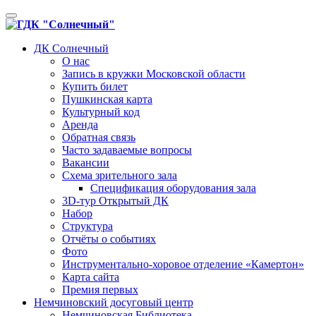
Toggle
navigation
ДК Солнечный
О нас
Запись в кружки Московской области
Купить билет
Пушкинская карта
Культурный код
Аренда
Обратная связь
Часто задаваемые вопросы
Вакансии
Схема зрительного зала
Спецификация оборудования зала
3D-тур Открытый ДК
Набор
Структура
Отчёты о событиях
Фото
Инструментально-хоровое отделение «Камертон»
Карта сайта
Премия первых
Немчиновский досуговый центр
Немчиновская Библиотека