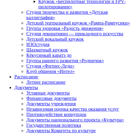
Кружок «Беспилотные технологии и FPV-
пилотирование»
Студия творчества и развития «Детская
каллиграфия»
Детский театральный кружок «Рампа-Рампусики»
Группа здоровья «Радость движения»
Студия декоративно — прикладного искусства
Детский вокальный кружок
ИЗОстудия
Шахматный кружок
Кёкусинкай каратэ до
Группа раннего развития «Родничок»
Cтудия «Фитнес-Леди»
Клуб общения «Интел»
Расписание
Летнее расписание
Документы
Уставные документы
Финансовые документы
Документы учреждения
Независимая оценка качества оказания услуг
Противодействие коррупции
Документы национального проекта «Культура»
Государственная политика
Документы Комитета по культуре