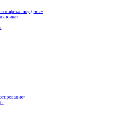
Магнифико шоу Дэнс»
сияночка»
»
отирование»
я»