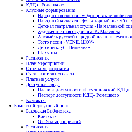
КДЦ с. Ромашково
Клубные формирования
Народный коллектив «Одинцовский любитель
Народный коллектив фольклорный ансамбль 
Детская театральная студия «На маленькой сц
Художественная студия им. К. Малевича
Ансамбль русской народной песни «Немчинов
Театр песни «VENIL ШОУ»
Детский клуб «Вишенка»
Шахматы
Расписание
План мероприятий
Отчёты мероприятий
Схема зрительного зала
Платные услуги
Доступная среда
Паспорт доступности «Немчиновский КДЦ»
Паспорт доступности КДЦ» Ромашково
Контакты
Баковский досуговый цент
Баковская Библиотека
Контакты
Отчёты мероприятий
Расписание