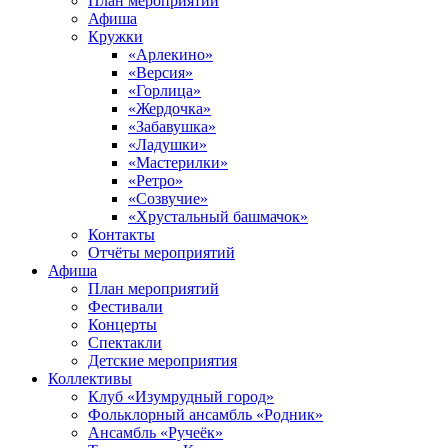
План мероприятий
Афиша
Кружки
«Арлекино»
«Версия»
«Горлица»
«Жердочка»
«Забавушка»
«Ладушки»
«Мастерилки»
«Ретро»
«Созвучие»
«Хрустальный башмачок»
Контакты
Отчёты мероприятий
Афиша
План мероприятий
Фестивали
Концерты
Спектакли
Детские мероприятия
Коллективы
Клуб «Изумрудный город»
Фольклорный ансамбль «Родник»
Ансамбль «Ручеёк»