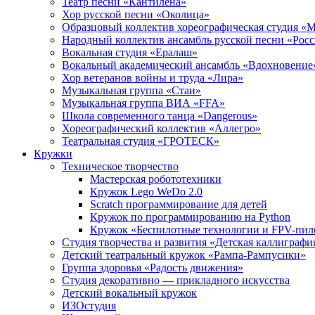
Театр песни «Кантилена»
Хор русской песни «Околица»
Образцовый коллектив хореографическая студия «
Народный коллектив ансамбль русской песни «Рос
Вокальная студия «Ералаш»
Вокальный академический ансамбль «Вдохновение
Хор ветеранов войны и труда «Лира»
Музыкальная группа «Стаи»
Музыкальная группа ВИА «FFA»
Школа современного танца «Dangerous»
Хореографический коллектив «Аллегро»
Театральная студия «ГРОТЕСК»
Кружки
Техническое творчество
Мастерская робототехники
Кружок Lego WeDo 2.0
Scratch программирование для детей
Кружок по программированию на Python
Кружок «Беспилотные технологии и FPV-пил
Студия творчества и развития «Детская каллиграфи
Детский театральный кружок «Рампа-Рампусики»
Группа здоровья «Радость движения»
Студия декоративно — прикладного искусства
Детский вокальный кружок
ИЗОстудия