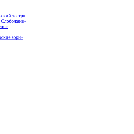
ский театр»
«Слобожане»
ене»
ские зори»