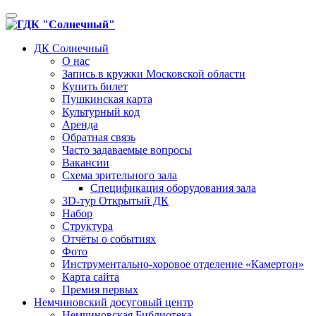
Toggle
navigation
ДК Солнечный
О нас
Запись в кружки Московской области
Купить билет
Пушкинская карта
Культурный код
Аренда
Обратная связь
Часто задаваемые вопросы
Вакансии
Схема зрительного зала
Спецификация оборудования зала
3D-тур Открытый ДК
Набор
Структура
Отчёты о событиях
Фото
Инструментально-хоровое отделение «Камертон»
Карта сайта
Премия первых
Немчиновский досуговый центр
Немчиновская Библиотека