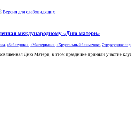
Версия для слабовидящих
щенная международному «Дню матери»
вка
,
«Забавушка»
,
«Мастерилки»
,
«Хрустальный башмачок»
,
Структурное под
посвященная Дню Матери, в этом празднике приняли участие клу