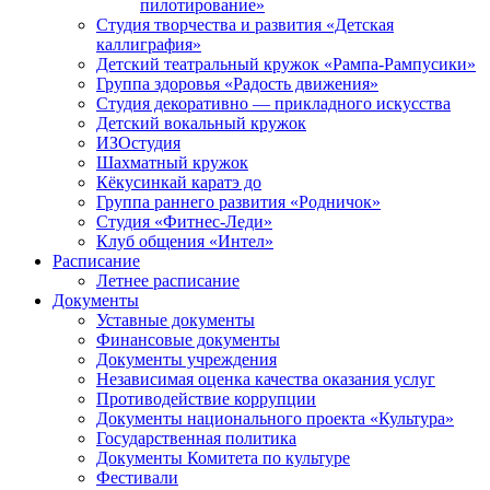
пилотирование»
Студия творчества и развития «Детская
каллиграфия»
Детский театральный кружок «Рампа-Рампусики»
Группа здоровья «Радость движения»
Студия декоративно — прикладного искусства
Детский вокальный кружок
ИЗОстудия
Шахматный кружок
Кёкусинкай каратэ до
Группа раннего развития «Родничок»
Cтудия «Фитнес-Леди»
Клуб общения «Интел»
Расписание
Летнее расписание
Документы
Уставные документы
Финансовые документы
Документы учреждения
Независимая оценка качества оказания услуг
Противодействие коррупции
Документы национального проекта «Культура»
Государственная политика
Документы Комитета по культуре
Фестивали