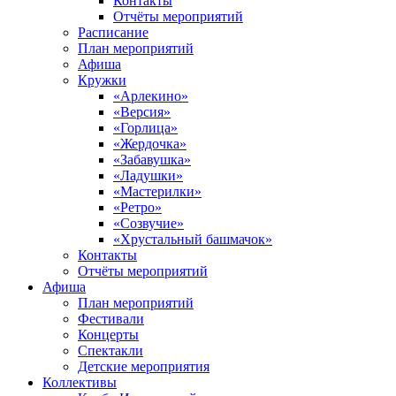
Контакты
Отчёты мероприятий
Расписание
План мероприятий
Афиша
Кружки
«Арлекино»
«Версия»
«Горлица»
«Жердочка»
«Забавушка»
«Ладушки»
«Мастерилки»
«Ретро»
«Созвучие»
«Хрустальный башмачок»
Контакты
Отчёты мероприятий
Афиша
План мероприятий
Фестивали
Концерты
Спектакли
Детские мероприятия
Коллективы