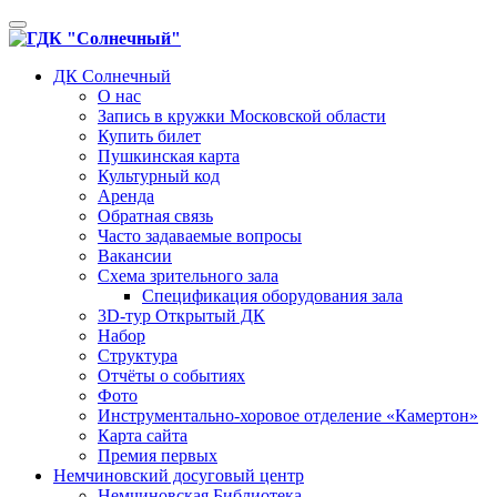
Toggle
navigation
ДК Солнечный
О нас
Запись в кружки Московской области
Купить билет
Пушкинская карта
Культурный код
Аренда
Обратная связь
Часто задаваемые вопросы
Вакансии
Схема зрительного зала
Спецификация оборудования зала
3D-тур Открытый ДК
Набор
Структура
Отчёты о событиях
Фото
Инструментально-хоровое отделение «Камертон»
Карта сайта
Премия первых
Немчиновский досуговый центр
Немчиновская Библиотека