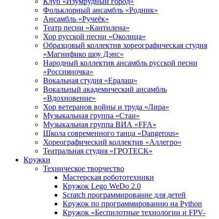
Клуб «Изумрудный город»
Фольклорный ансамбль «Родник»
Ансамбль «Ручеёк»
Театр песни «Кантилена»
Хор русской песни «Околица»
Образцовый коллектив хореографическая студия
«Магнифико шоу Дэнс»
Народный коллектив ансамбль русской песни
«Россияночка»
Вокальная студия «Ералаш»
Вокальный академический ансамбль
«Вдохновение»
Хор ветеранов войны и труда «Лира»
Музыкальная группа «Стаи»
Музыкальная группа ВИА «FFA»
Школа современного танца «Dangerous»
Хореографический коллектив «Аллегро»
Театральная студия «ГРОТЕСК»
Кружки
Техническое творчество
Мастерская робототехники
Кружок Lego WeDo 2.0
Scratch программирование для детей
Кружок по программированию на Python
Кружок «Беспилотные технологии и FPV-