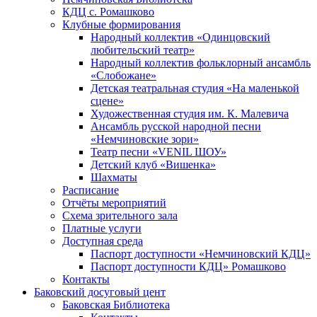
КДЦ с. Ромашково
Клубные формирования
Народный коллектив «Одинцовский
любительский театр»
Народный коллектив фольклорный ансамбль
«Слобожане»
Детская театральная студия «На маленькой
сцене»
Художественная студия им. К. Малевича
Ансамбль русской народной песни
«Немчиновские зори»
Театр песни «VENIL ШОУ»
Детский клуб «Вишенка»
Шахматы
Расписание
Отчёты мероприятий
Схема зрительного зала
Платные услуги
Доступная среда
Паспорт доступности «Немчиновский КДЦ»
Паспорт доступности КДЦ» Ромашково
Контакты
Баковский досуговый цент
Баковская Библиотека