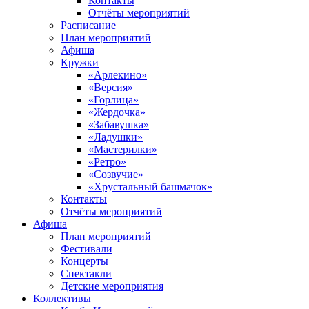
Контакты
Отчёты мероприятий
Расписание
План мероприятий
Афиша
Кружки
«Арлекино»
«Версия»
«Горлица»
«Жердочка»
«Забавушка»
«Ладушки»
«Мастерилки»
«Ретро»
«Созвучие»
«Хрустальный башмачок»
Контакты
Отчёты мероприятий
Афиша
План мероприятий
Фестивали
Концерты
Спектакли
Детские мероприятия
Коллективы