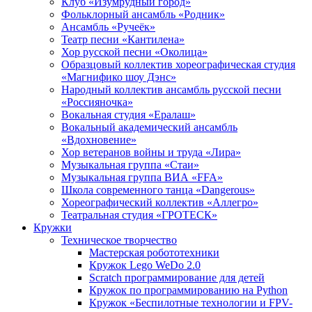
Клуб «Изумрудный город»
Фольклорный ансамбль «Родник»
Ансамбль «Ручеёк»
Театр песни «Кантилена»
Хор русской песни «Околица»
Образцовый коллектив хореографическая студия
«Магнифико шоу Дэнс»
Народный коллектив ансамбль русской песни
«Россияночка»
Вокальная студия «Ералаш»
Вокальный академический ансамбль
«Вдохновение»
Хор ветеранов войны и труда «Лира»
Музыкальная группа «Стаи»
Музыкальная группа ВИА «FFA»
Школа современного танца «Dangerous»
Хореографический коллектив «Аллегро»
Театральная студия «ГРОТЕСК»
Кружки
Техническое творчество
Мастерская робототехники
Кружок Lego WeDo 2.0
Scratch программирование для детей
Кружок по программированию на Python
Кружок «Беспилотные технологии и FPV-