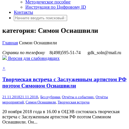
Методическое пособие
Инструкция по Цифровому ID
Контакты
категория: Симон Осиашвили
Главная
Симон Осиашвили
Справки по телефону
8(498)595-51-74
gdk_soln@mail.ru
Версия для слабовидящих
+
Творческая встреча с Заслуженным артистом РФ
поэтом Симоном Осиашвили
,
21.11.2018
21.11.2018
Без рубрики
,
Отчёты о событиях
,
Отчёты
мероприятий
,
Симон Осиашвили
,
Творческая встреча
20 ноября 2018 года в 16.00 в ОЦЭВ состоялась творческая
встреча с Заслуженным артистом РФ поэтом Симоном
Осиашвили. Он...