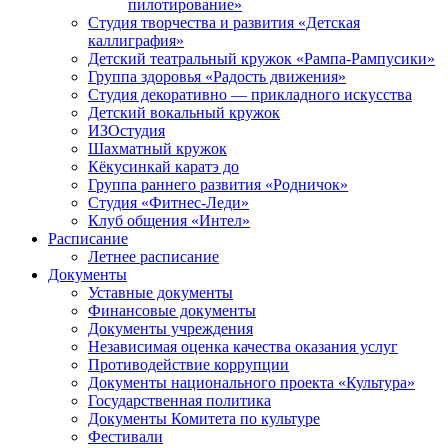
пилотирование»
Студия творчества и развития «Детская
каллиграфия»
Детский театральный кружок «Рампа-Рампусики»
Группа здоровья «Радость движения»
Студия декоративно — прикладного искусства
Детский вокальный кружок
ИЗОстудия
Шахматный кружок
Кёкусинкай каратэ до
Группа раннего развития «Родничок»
Cтудия «Фитнес-Леди»
Клуб общения «Интел»
Расписание
Летнее расписание
Документы
Уставные документы
Финансовые документы
Документы учреждения
Независимая оценка качества оказания услуг
Противодействие коррупции
Документы национального проекта «Культура»
Государственная политика
Документы Комитета по культуре
Фестивали