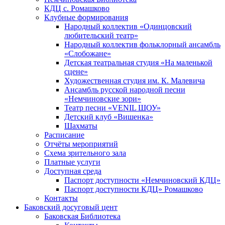
КДЦ с. Ромашково
Клубные формирования
Народный коллектив «Одинцовский
любительский театр»
Народный коллектив фольклорный ансамбль
«Слобожане»
Детская театральная студия «На маленькой
сцене»
Художественная студия им. К. Малевича
Ансамбль русской народной песни
«Немчиновские зори»
Театр песни «VENIL ШОУ»
Детский клуб «Вишенка»
Шахматы
Расписание
Отчёты мероприятий
Схема зрительного зала
Платные услуги
Доступная среда
Паспорт доступности «Немчиновский КДЦ»
Паспорт доступности КДЦ» Ромашково
Контакты
Баковский досуговый цент
Баковская Библиотека