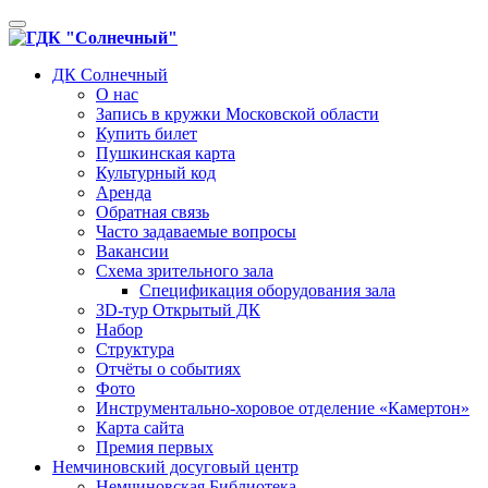
Toggle
navigation
ДК Солнечный
О нас
Запись в кружки Московской области
Купить билет
Пушкинская карта
Культурный код
Аренда
Обратная связь
Часто задаваемые вопросы
Вакансии
Схема зрительного зала
Спецификация оборудования зала
3D-тур Открытый ДК
Набор
Структура
Отчёты о событиях
Фото
Инструментально-хоровое отделение «Камертон»
Карта сайта
Премия первых
Немчиновский досуговый центр
Немчиновская Библиотека