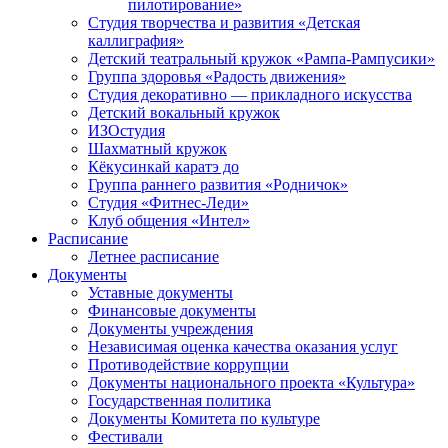
пилотирование»
Студия творчества и развития «Детская
каллиграфия»
Детский театральный кружок «Рампа-Рампусики»
Группа здоровья «Радость движения»
Студия декоративно — прикладного искусства
Детский вокальный кружок
ИЗОстудия
Шахматный кружок
Кёкусинкай каратэ до
Группа раннего развития «Родничок»
Cтудия «Фитнес-Леди»
Клуб общения «Интел»
Расписание
Летнее расписание
Документы
Уставные документы
Финансовые документы
Документы учреждения
Независимая оценка качества оказания услуг
Противодействие коррупции
Документы национального проекта «Культура»
Государственная политика
Документы Комитета по культуре
Фестивали