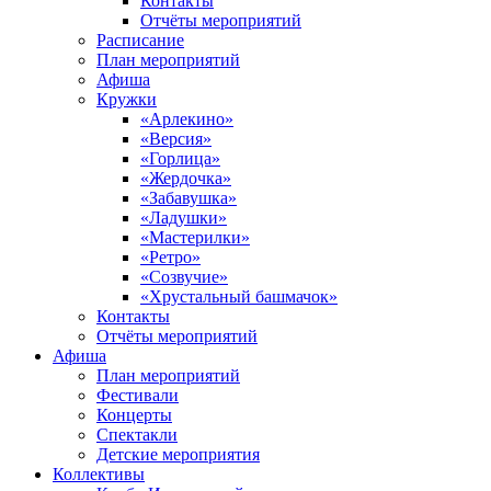
Контакты
Отчёты мероприятий
Расписание
План мероприятий
Афиша
Кружки
«Арлекино»
«Версия»
«Горлица»
«Жердочка»
«Забавушка»
«Ладушки»
«Мастерилки»
«Ретро»
«Созвучие»
«Хрустальный башмачок»
Контакты
Отчёты мероприятий
Афиша
План мероприятий
Фестивали
Концерты
Спектакли
Детские мероприятия
Коллективы