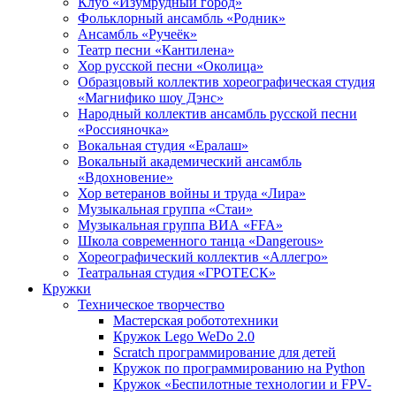
Клуб «Изумрудный город»
Фольклорный ансамбль «Родник»
Ансамбль «Ручеёк»
Театр песни «Кантилена»
Хор русской песни «Околица»
Образцовый коллектив хореографическая студия
«Магнифико шоу Дэнс»
Народный коллектив ансамбль русской песни
«Россияночка»
Вокальная студия «Ералаш»
Вокальный академический ансамбль
«Вдохновение»
Хор ветеранов войны и труда «Лира»
Музыкальная группа «Стаи»
Музыкальная группа ВИА «FFA»
Школа современного танца «Dangerous»
Хореографический коллектив «Аллегро»
Театральная студия «ГРОТЕСК»
Кружки
Техническое творчество
Мастерская робототехники
Кружок Lego WeDo 2.0
Scratch программирование для детей
Кружок по программированию на Python
Кружок «Беспилотные технологии и FPV-