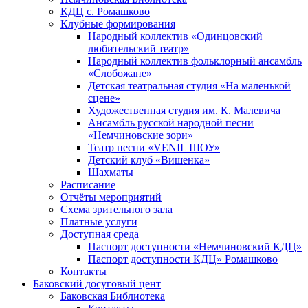
КДЦ с. Ромашково
Клубные формирования
Народный коллектив «Одинцовский
любительский театр»
Народный коллектив фольклорный ансамбль
«Слобожане»
Детская театральная студия «На маленькой
сцене»
Художественная студия им. К. Малевича
Ансамбль русской народной песни
«Немчиновские зори»
Театр песни «VENIL ШОУ»
Детский клуб «Вишенка»
Шахматы
Расписание
Отчёты мероприятий
Схема зрительного зала
Платные услуги
Доступная среда
Паспорт доступности «Немчиновский КДЦ»
Паспорт доступности КДЦ» Ромашково
Контакты
Баковский досуговый цент
Баковская Библиотека