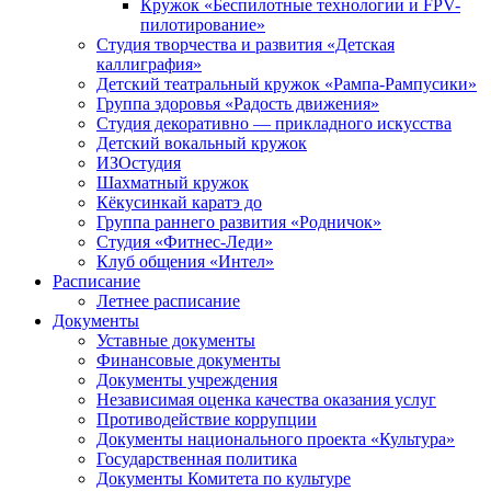
Кружок «Беспилотные технологии и FPV-
пилотирование»
Студия творчества и развития «Детская
каллиграфия»
Детский театральный кружок «Рампа-Рампусики»
Группа здоровья «Радость движения»
Студия декоративно — прикладного искусства
Детский вокальный кружок
ИЗОстудия
Шахматный кружок
Кёкусинкай каратэ до
Группа раннего развития «Родничок»
Cтудия «Фитнес-Леди»
Клуб общения «Интел»
Расписание
Летнее расписание
Документы
Уставные документы
Финансовые документы
Документы учреждения
Независимая оценка качества оказания услуг
Противодействие коррупции
Документы национального проекта «Культура»
Государственная политика
Документы Комитета по культуре