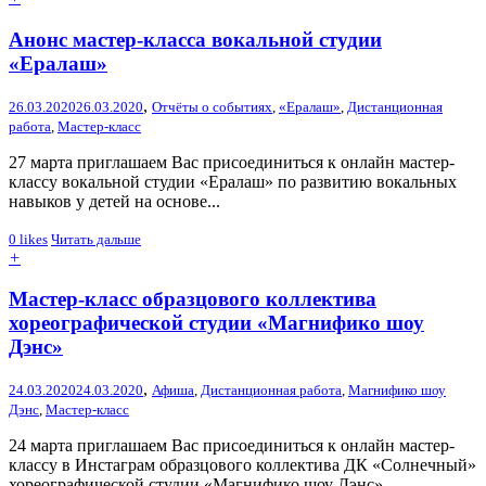
Анонс мастер-класса вокальной студии
«Ералаш»
,
26.03.2020
26.03.2020
Отчёты о событиях
,
«Ералаш»
,
Дистанционная
работа
,
Мастер-класс
27 марта приглашаем Вас присоединиться к онлайн мастер-
классу вокальной студии «Ералаш» по развитию вокальных
навыков у детей на основе...
0
likes
Читать дальше
+
Мастер-класс образцового коллектива
хореографической студии «Магнифико шоу
Дэнс»
,
24.03.2020
24.03.2020
Афиша
,
Дистанционная работа
,
Магнифико шоу
Дэнс
,
Мастер-класс
24 марта приглашаем Вас присоединиться к онлайн мастер-
классу в Инстаграм образцового коллектива ДК «Солнечный»
хореографической студии «Магнифико шоу Дэнс».