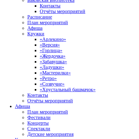
Баковская Библиотека
Контакты
Отчёты мероприятий
Расписание
План мероприятий
Афиша
Кружки
«Арлекино»
«Версия»
«Горлица»
«Жердочка»
«Забавушка»
«Ладушки»
«Мастерилки»
«Ретро»
«Созвучие»
«Хрустальный башмачок»
Контакты
Отчёты мероприятий
Афиша
План мероприятий
Фестивали
Концерты
Спектакли
Детские мероприятия