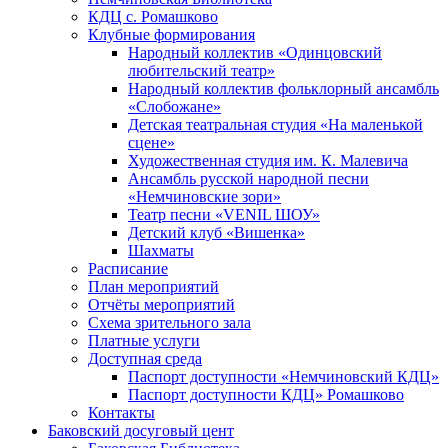
КДЦ с. Ромашково
Клубные формирования
Народный коллектив «Одинцовский
любительский театр»
Народный коллектив фольклорный ансамбль
«Слобожане»
Детская театральная студия «На маленькой
сцене»
Художественная студия им. К. Малевича
Ансамбль русской народной песни
«Немчиновские зори»
Театр песни «VENIL ШОУ»
Детский клуб «Вишенка»
Шахматы
Расписание
План мероприятий
Отчёты мероприятий
Схема зрительного зала
Платные услуги
Доступная среда
Паспорт доступности «Немчиновский КДЦ»
Паспорт доступности КДЦ» Ромашково
Контакты
Баковский досуговый цент