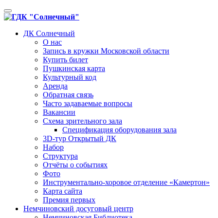
Toggle
navigation
ДК Солнечный
О нас
Запись в кружки Московской области
Купить билет
Пушкинская карта
Культурный код
Аренда
Обратная связь
Часто задаваемые вопросы
Вакансии
Схема зрительного зала
Спецификация оборудования зала
3D-тур Открытый ДК
Набор
Структура
Отчёты о событиях
Фото
Инструментально-хоровое отделение «Камертон»
Карта сайта
Премия первых
Немчиновский досуговый центр
Немчиновская Библиотека