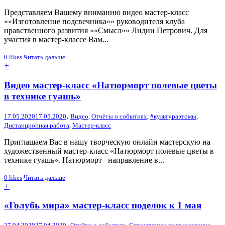
Представляем Вашему вниманию видео мастер-класс
«»Изготовление подсвечника»» руководителя клуба
нравственного развития «»Смысл»» Лидии Петрович. Для
участия в мастер-классе Вам...
0
likes
Читать дальше
+
Видео мастер-класс «Натюрморт полевые цветы
в технике гуашь»
,
17.05.2020
17.05.2020
Видео
,
Отчёты о событиях
,
#культураэтомы
,
Дистанционная работа
,
Мастер-класс
Приглашаем Вас в нашу творческую онлайн мастерскую на
художественный мастер-класс «Натюрморт полевые цветы в
технике гуашь». Натюрморт– направление в...
0
likes
Читать дальше
+
«Голубь мира» мастер-класс поделок к 1 мая
,