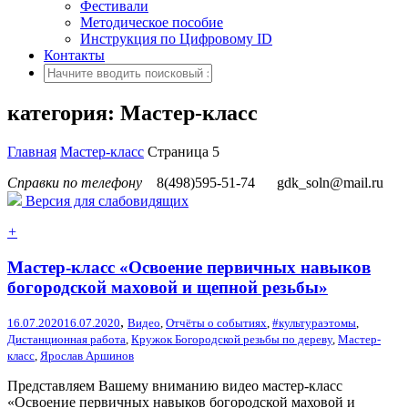
Фестивали
Методическое пособие
Инструкция по Цифровому ID
Контакты
категория: Мастер-класс
Главная
Мастер-класс
Страница 5
Справки по телефону
8(498)595-51-74
gdk_soln@mail.ru
Версия для слабовидящих
+
Мастер-класс «Освоение первичных навыков
богородской маховой и щепной резьбы»
,
16.07.2020
16.07.2020
Видео
,
Отчёты о событиях
,
#культураэтомы
,
Дистанционная работа
,
Кружок Богородской резьбы по дереву
,
Мастер-
класс
,
Ярослав Аршинов
Представляем Вашему вниманию видео мастер-класс
«Освоение первичных навыков богородской маховой и