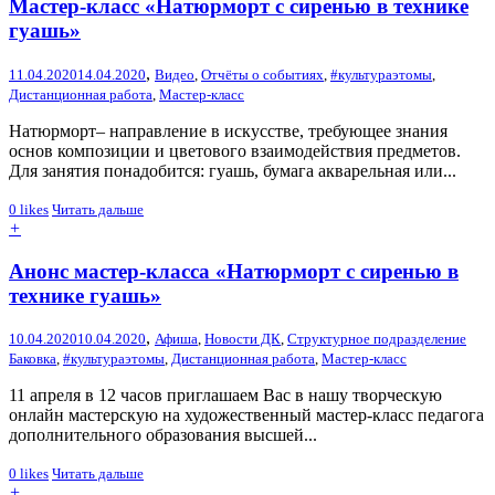
Мастер-класс «Натюрморт с сиренью в технике
гуашь»
,
11.04.2020
14.04.2020
Видео
,
Отчёты о событиях
,
#культураэтомы
,
Дистанционная работа
,
Мастер-класс
Натюрморт– направление в искусстве, требующее знания
основ композиции и цветового взаимодействия предметов.
Для занятия понадобится: гуашь, бумага акварельная или...
0
likes
Читать дальше
+
Анонс мастер-класса «Натюрморт с сиренью в
технике гуашь»
,
10.04.2020
10.04.2020
Афиша
,
Новости ДК
,
Структурное подразделение
Баковка
,
#культураэтомы
,
Дистанционная работа
,
Мастер-класс
11 апреля в 12 часов приглашаем Вас в нашу творческую
онлайн мастерскую на художественный мастер-класс педагога
дополнительного образования высшей...
0
likes
Читать дальше
+