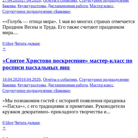
27.04.2020
27.04.2020
Отчёты о событиях
,
Структурное подразделение
Баковка
,
#культураэтомы
,
Дистанционная работа
,
Мастер-класс
,
Структурное подразделение «Баковка»
««Голубь — птица мира». 1 мая во многих странах отмечается
Праздник Весны и Труда. Его также считают праздником
мира....
0
likes
Читать дальше
+
«Святое Христово воскресение» мастер-класс по
росписи пасхальных яиц
,
16.04.2020
16.04.2020
Отчёты о событиях
,
Структурное подразделение
Баковка
,
#культураэтомы
,
Дистанционная работа
,
Мастер-класс
,
Структурное подразделение «Баковка»
«Мы познакомим гостей с историей появления праздника
«»Пасха»», с его традициями и приметами. Руководители
кружков декоративно- прикладного творчества и...
0
likes
Читать дальше
+