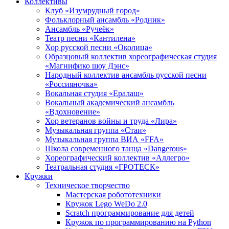
Коллективы
Клуб «Изумрудный город»
Фольклорный ансамбль «Родник»
Ансамбль «Ручеёк»
Театр песни «Кантилена»
Хор русской песни «Околица»
Образцовый коллектив хореографическая студия
«Магнифико шоу Дэнс»
Народный коллектив ансамбль русской песни
«Россияночка»
Вокальная студия «Ералаш»
Вокальный академический ансамбль
«Вдохновение»
Хор ветеранов войны и труда «Лира»
Музыкальная группа «Стаи»
Музыкальная группа ВИА «FFA»
Школа современного танца «Dangerous»
Хореографический коллектив «Аллегро»
Театральная студия «ГРОТЕСК»
Кружки
Техническое творчество
Мастерская робототехники
Кружок Lego WeDo 2.0
Scratch программирование для детей
Кружок по программированию на Python