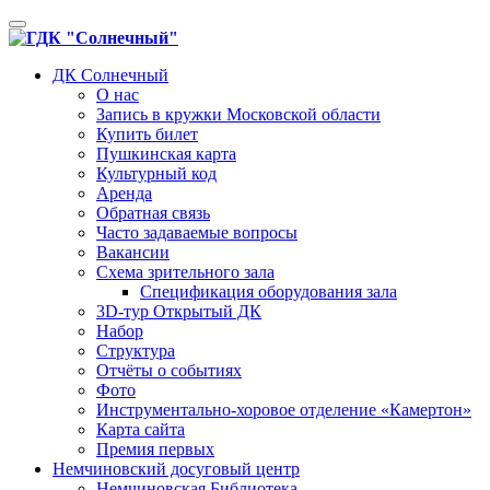
Toggle
navigation
ДК Солнечный
О нас
Запись в кружки Московской области
Купить билет
Пушкинская карта
Культурный код
Аренда
Обратная связь
Часто задаваемые вопросы
Вакансии
Схема зрительного зала
Спецификация оборудования зала
3D-тур Открытый ДК
Набор
Структура
Отчёты о событиях
Фото
Инструментально-хоровое отделение «Камертон»
Карта сайта
Премия первых
Немчиновский досуговый центр
Немчиновская Библиотека