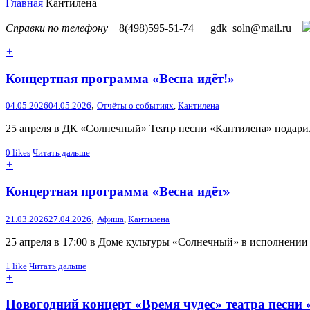
Главная
Кантилена
Справки по телефону
8(498)595-51-74
gdk_soln@mail.ru
+
Концертная программа «Весна идёт!»
,
04.05.2026
04.05.2026
Отчёты о событиях
,
Кантилена
25 апреля в ДК «Солнечный» Театр песни «Кантилена» подари
0
likes
Читать дальше
+
Концертная программа «Весна идёт»
,
21.03.2026
27.04.2026
Афиша
,
Кантилена
25 апреля в 17:00 в Доме культуры «Солнечный» в исполнении 
1
like
Читать дальше
+
Новогодний концерт «Время чудес» театра песни