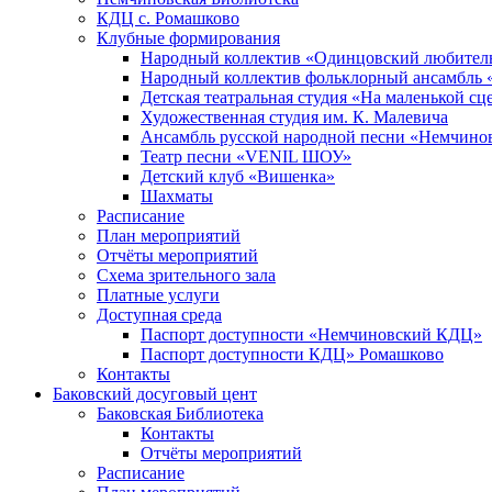
КДЦ с. Ромашково
Клубные формирования
Народный коллектив «Одинцовский любитель
Народный коллектив фольклорный ансамбль 
Детская театральная студия «На маленькой сц
Художественная студия им. К. Малевича
Ансамбль русской народной песни «Немчинов
Театр песни «VENIL ШОУ»
Детский клуб «Вишенка»
Шахматы
Расписание
План мероприятий
Отчёты мероприятий
Схема зрительного зала
Платные услуги
Доступная среда
Паспорт доступности «Немчиновский КДЦ»
Паспорт доступности КДЦ» Ромашково
Контакты
Баковский досуговый цент
Баковская Библиотека
Контакты
Отчёты мероприятий
Расписание