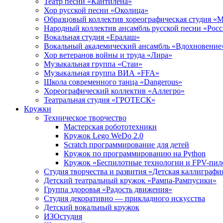
Театр песни «Кантилена»
Хор русской песни «Околица»
Образцовый коллектив хореографическая студия «
Народный коллектив ансамбль русской песни «Рос
Вокальная студия «Ералаш»
Вокальный академический ансамбль «Вдохновение
Хор ветеранов войны и труда «Лира»
Музыкальная группа «Стаи»
Музыкальная группа ВИА «FFA»
Школа современного танца «Dangerous»
Хореографический коллектив «Аллегро»
Театральная студия «ГРОТЕСК»
Кружки
Техническое творчество
Мастерская робототехники
Кружок Lego WeDo 2.0
Scratch программирование для детей
Кружок по программированию на Python
Кружок «Беспилотные технологии и FPV-пил
Студия творчества и развития «Детская каллиграфи
Детский театральный кружок «Рампа-Рампусики»
Группа здоровья «Радость движения»
Студия декоративно — прикладного искусства
Детский вокальный кружок
ИЗОстудия