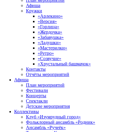
План мероприятий
Афиша
Кружки
«Арлекино»
«Версия»
«Горлица»
«Жердочка»
«Забавушка»
«Ладушки»
«Мастерилки»
«Ретро»
«Созвучие»
«Хрустальный башмачок»
Контакты
Отчёты мероприятий
Афиша
План мероприятий
Фестивали
Концерты
Спектакли
Детские мероприятия
Коллективы
Клуб «Изумрудный город»
Фольклорный ансамбль «Родник»
Ансамбль «Ручеёк»