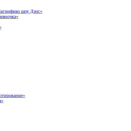
Магнифико шоу Дэнс»
сияночка»
»
отирование»
я»