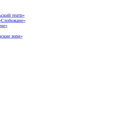
ский театр»
«Слобожане»
ене»
ские зори»