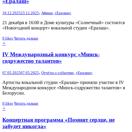
«Ералаш»
,
16.12.2025
23.12.2025
Афиша
,
«Ералаш»
21 декабря в 16:00 в Доме культуры «Солнечный» состоится
«Новогодний концерт» вокальной студии «Ералаш».
0
likes
Читать дальше
+
IV Международный конкурс «Минск-
содружество талантов»
,
07.05.2025
07.05.2025
Отчёты о событиях
,
«Ералаш»
Артисты вокальной студии «Ералаш» приняли участие в IV
Международном конкурсе «Минск-содружество талантов» в
Белорусии.
0
likes
Читать дальше
+
Концертная программа «Помнит сердце, не
забудет никогда»