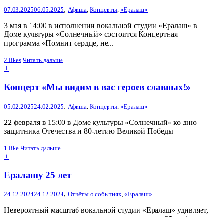
,
07.03.2025
06.05.2025
Афиша
,
Концерты
,
«Ералаш»
3 мая в 14:00 в исполнении вокальной студии «Ералаш» в
Доме культуры «Солнечный» состоится Концертная
программа «Помнит сердце, не...
2
likes
Читать дальше
+
Концерт «Мы видим в вас героев славных!»
,
05.02.2025
24.02.2025
Афиша
,
Концерты
,
«Ералаш»
22 февраля в 15:00 в Доме культуры «Солнечный» ко дню
защитника Отечества и 80-летию Великой Победы
1
like
Читать дальше
+
Ералашу 25 лет
,
24.12.2024
24.12.2024
Отчёты о событиях
,
«Ералаш»
Невероятный масштаб вокальной студии «Ералаш» удивляет,