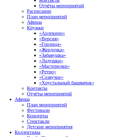
Контакты
Отчёты мероприятий
Расписание
План мероприятий
Афиша
Кружки
«Арлекино»
«Версия»
«Горлица»
«Жердочка»
«Забавушка»
«Ладушки»
«Мастерилки»
«Ретро»
«Созвучие»
«Хрустальный башмачок»
Контакты
Отчёты мероприятий
Афиша
План мероприятий
Фестивали
Концерты
Спектакли
Детские мероприятия
Коллективы