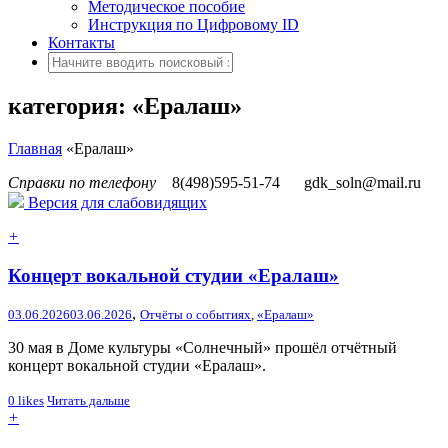
Методическое пособие
Инструкция по Цифровому ID
Контакты
категория: «Ералаш»
Главная
«Ералаш»
Справки по телефону
8(498)595-51-74
gdk_soln@mail.ru
Версия для слабовидящих
+
Концерт вокальной студии «Ералаш»
,
03.06.2026
03.06.2026
Отчёты о событиях
,
«Ералаш»
30 мая в Доме культуры «Солнечный» прошёл отчётный
концерт вокальной студии «Ералаш».
0
likes
Читать дальше
+