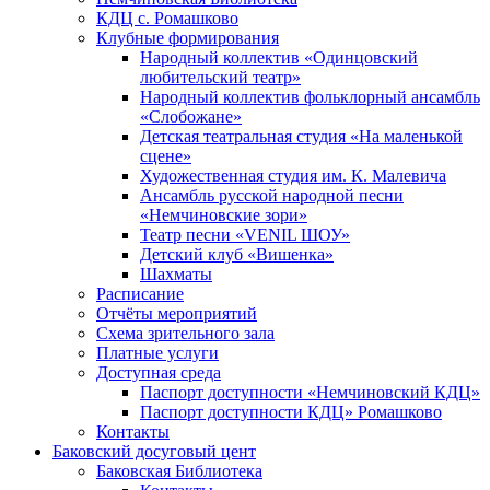
КДЦ с. Ромашково
Клубные формирования
Народный коллектив «Одинцовский
любительский театр»
Народный коллектив фольклорный ансамбль
«Слобожане»
Детская театральная студия «На маленькой
сцене»
Художественная студия им. К. Малевича
Ансамбль русской народной песни
«Немчиновские зори»
Театр песни «VENIL ШОУ»
Детский клуб «Вишенка»
Шахматы
Расписание
Отчёты мероприятий
Схема зрительного зала
Платные услуги
Доступная среда
Паспорт доступности «Немчиновский КДЦ»
Паспорт доступности КДЦ» Ромашково
Контакты
Баковский досуговый цент
Баковская Библиотека