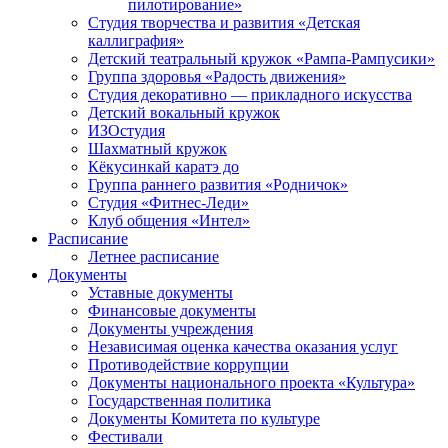
пилотирование»
Студия творчества и развития «Детская
каллиграфия»
Детский театральный кружок «Рампа-Рампусики»
Группа здоровья «Радость движения»
Студия декоративно — прикладного искусства
Детский вокальный кружок
ИЗОстудия
Шахматный кружок
Кёкусинкай каратэ до
Группа раннего развития «Родничок»
Cтудия «Фитнес-Леди»
Клуб общения «Интел»
Расписание
Летнее расписание
Документы
Уставные документы
Финансовые документы
Документы учреждения
Независимая оценка качества оказания услуг
Противодействие коррупции
Документы национального проекта «Культура»
Государственная политика
Документы Комитета по культуре
Фестивали