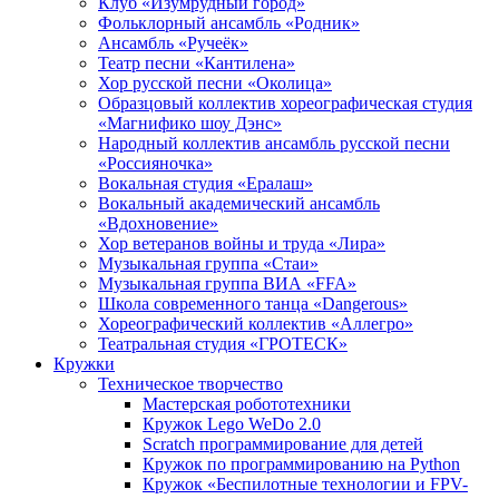
Клуб «Изумрудный город»
Фольклорный ансамбль «Родник»
Ансамбль «Ручеёк»
Театр песни «Кантилена»
Хор русской песни «Околица»
Образцовый коллектив хореографическая студия
«Магнифико шоу Дэнс»
Народный коллектив ансамбль русской песни
«Россияночка»
Вокальная студия «Ералаш»
Вокальный академический ансамбль
«Вдохновение»
Хор ветеранов войны и труда «Лира»
Музыкальная группа «Стаи»
Музыкальная группа ВИА «FFA»
Школа современного танца «Dangerous»
Хореографический коллектив «Аллегро»
Театральная студия «ГРОТЕСК»
Кружки
Техническое творчество
Мастерская робототехники
Кружок Lego WeDo 2.0
Scratch программирование для детей
Кружок по программированию на Python
Кружок «Беспилотные технологии и FPV-