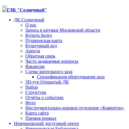
Toggle
navigation
ДК Солнечный
О нас
Запись в кружки Московской области
Купить билет
Пушкинская карта
Культурный код
Аренда
Обратная связь
Часто задаваемые вопросы
Вакансии
Схема зрительного зала
Спецификация оборудования зала
3D-тур Открытый ДК
Набор
Структура
Отчёты о событиях
Фото
Инструментально-хоровое отделение «Камертон»
Карта сайта
Премия первых
Немчиновский досуговый центр
Немчиновская Библиотека