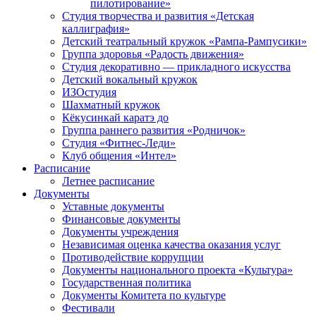
пилотирование»
Студия творчества и развития «Детская
каллиграфия»
Детский театральный кружок «Рампа-Рампусики»
Группа здоровья «Радость движения»
Студия декоративно — прикладного искусства
Детский вокальный кружок
ИЗОстудия
Шахматный кружок
Кёкусинкай каратэ до
Группа раннего развития «Родничок»
Cтудия «Фитнес-Леди»
Клуб общения «Интел»
Расписание
Летнее расписание
Документы
Уставные документы
Финансовые документы
Документы учреждения
Независимая оценка качества оказания услуг
Противодействие коррупции
Документы национального проекта «Культура»
Государственная политика
Документы Комитета по культуре
Фестивали