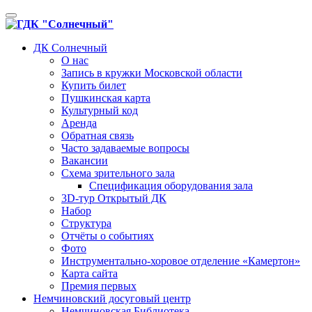
Toggle
navigation
ДК Солнечный
О нас
Запись в кружки Московской области
Купить билет
Пушкинская карта
Культурный код
Аренда
Обратная связь
Часто задаваемые вопросы
Вакансии
Схема зрительного зала
Спецификация оборудования зала
3D-тур Открытый ДК
Набор
Структура
Отчёты о событиях
Фото
Инструментально-хоровое отделение «Камертон»
Карта сайта
Премия первых
Немчиновский досуговый центр
Немчиновская Библиотека