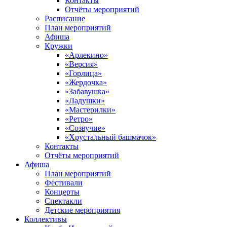
Контакты
Отчёты мероприятий
Расписание
План мероприятий
Афиша
Кружки
«Арлекино»
«Версия»
«Горлица»
«Жердочка»
«Забавушка»
«Ладушки»
«Мастерилки»
«Ретро»
«Созвучие»
«Хрустальный башмачок»
Контакты
Отчёты мероприятий
Афиша
План мероприятий
Фестивали
Концерты
Спектакли
Детские мероприятия
Коллективы