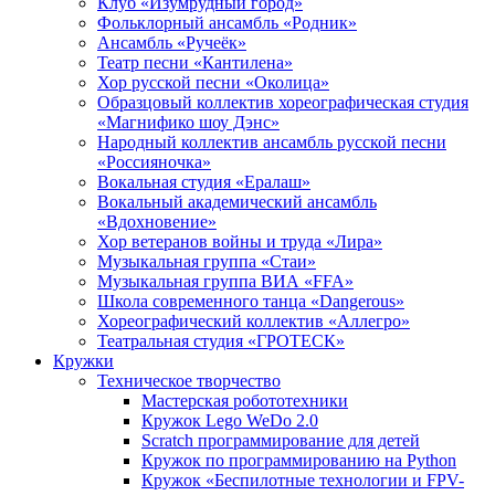
Клуб «Изумрудный город»
Фольклорный ансамбль «Родник»
Ансамбль «Ручеёк»
Театр песни «Кантилена»
Хор русской песни «Околица»
Образцовый коллектив хореографическая студия
«Магнифико шоу Дэнс»
Народный коллектив ансамбль русской песни
«Россияночка»
Вокальная студия «Ералаш»
Вокальный академический ансамбль
«Вдохновение»
Хор ветеранов войны и труда «Лира»
Музыкальная группа «Стаи»
Музыкальная группа ВИА «FFA»
Школа современного танца «Dangerous»
Хореографический коллектив «Аллегро»
Театральная студия «ГРОТЕСК»
Кружки
Техническое творчество
Мастерская робототехники
Кружок Lego WeDo 2.0
Scratch программирование для детей
Кружок по программированию на Python
Кружок «Беспилотные технологии и FPV-