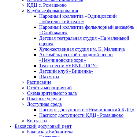
КДЦ с. Ромашково
Клубные формирования
Народный коллектив «Одинцовский
любительский театр»
Народный коллектив фольклорный ансамбль
«Слобожане»
Детская театральная студия «На маленькой
сцене»
Художественная студия им. К. Малевича
Ансамбль русской народной песни
«Немчиновские зори»
Театр песни «VENIL ШОУ»
Детский клуб «Вишенка»
Шахматы
Расписание
Отчёты мероприятий
Схема зрительного зала
Платные услуги
Доступная среда
Паспорт доступности «Немчиновский КДЦ»
Паспорт доступности КДЦ» Ромашково
Контакты
Баковский досуговый цент
Баковская Библиотека