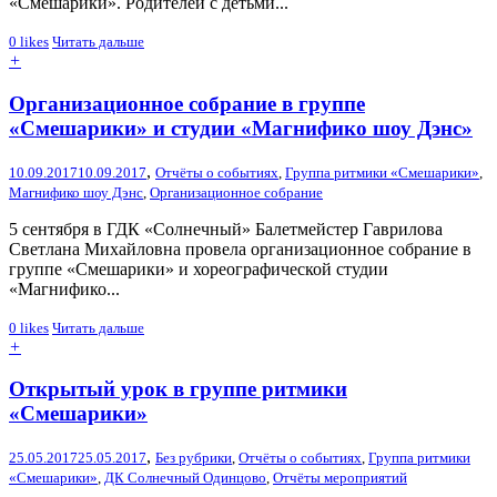
«Смешарики». Родителей с детьми...
0
likes
Читать дальше
+
Организационное собрание в группе
«Смешарики» и студии «Магнифико шоу Дэнс»
,
10.09.2017
10.09.2017
Отчёты о событиях
,
Группа ритмики «Смешарики»
,
Магнифико шоу Дэнс
,
Организационное собрание
5 сентября в ГДК «Солнечный» Балетмейстер Гаврилова
Светлана Михайловна провела организационное собрание в
группе «Смешарики» и хореографической студии
«Магнифико...
0
likes
Читать дальше
+
Открытый урок в группе ритмики
«Смешарики»
,
25.05.2017
25.05.2017
Без рубрики
,
Отчёты о событиях
,
Группа ритмики
«Смешарики»
,
ДК Солнечный Одинцово
,
Отчёты мероприятий