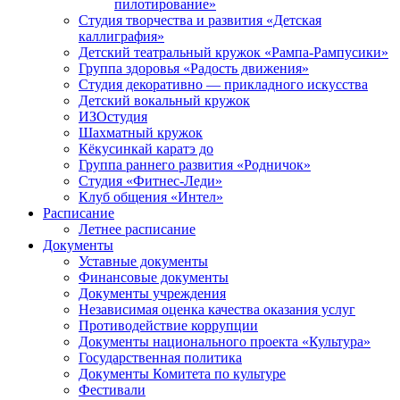
пилотирование»
Студия творчества и развития «Детская
каллиграфия»
Детский театральный кружок «Рампа-Рампусики»
Группа здоровья «Радость движения»
Студия декоративно — прикладного искусства
Детский вокальный кружок
ИЗОстудия
Шахматный кружок
Кёкусинкай каратэ до
Группа раннего развития «Родничок»
Cтудия «Фитнес-Леди»
Клуб общения «Интел»
Расписание
Летнее расписание
Документы
Уставные документы
Финансовые документы
Документы учреждения
Независимая оценка качества оказания услуг
Противодействие коррупции
Документы национального проекта «Культура»
Государственная политика
Документы Комитета по культуре
Фестивали