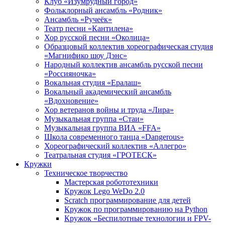
Клуб «Изумрудный город»
Фольклорный ансамбль «Родник»
Ансамбль «Ручеёк»
Театр песни «Кантилена»
Хор русской песни «Околица»
Образцовый коллектив хореографическая студия
«Магнифико шоу Дэнс»
Народный коллектив ансамбль русской песни
«Россияночка»
Вокальная студия «Ералаш»
Вокальный академический ансамбль
«Вдохновение»
Хор ветеранов войны и труда «Лира»
Музыкальная группа «Стаи»
Музыкальная группа ВИА «FFA»
Школа современного танца «Dangerous»
Хореографический коллектив «Аллегро»
Театральная студия «ГРОТЕСК»
Кружки
Техническое творчество
Мастерская робототехники
Кружок Lego WeDo 2.0
Scratch программирование для детей
Кружок по программированию на Python
Кружок «Беспилотные технологии и FPV-