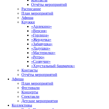
Контакты
Отчёты мероприятий
Расписание
План мероприятий
Афиша
Кружки
«Арлекино»
«Версия»
«Горлица»
«Жердочка»
«Забавушка»
«Ладушки»
«Мастерилки»
«Ретро»
«Созвучие»
«Хрустальный башмачок»
Контакты
Отчёты мероприятий
Афиша
План мероприятий
Фестивали
Концерты
Спектакли
Детские мероприятия
Коллективы