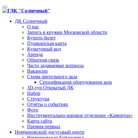
Toggle
navigation
ДК Солнечный
О нас
Запись в кружки Московской области
Купить билет
Пушкинская карта
Культурный код
Аренда
Обратная связь
Часто задаваемые вопросы
Вакансии
Схема зрительного зала
Спецификация оборудования зала
3D-тур Открытый ДК
Набор
Структура
Отчёты о событиях
Фото
Инструментально-хоровое отделение «Камертон»
Карта сайта
Премия первых
Немчиновский досуговый центр
Немчиновская Библиотека