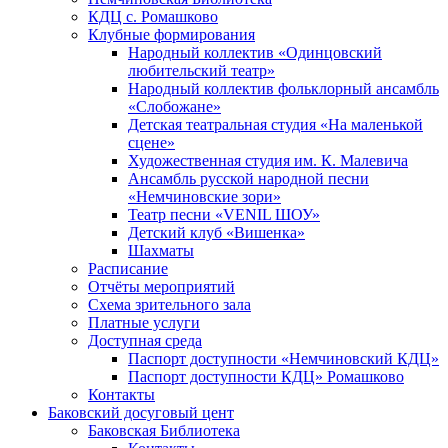
КДЦ с. Ромашково
Клубные формирования
Народный коллектив «Одинцовский
любительский театр»
Народный коллектив фольклорный ансамбль
«Слобожане»
Детская театральная студия «На маленькой
сцене»
Художественная студия им. К. Малевича
Ансамбль русской народной песни
«Немчиновские зори»
Театр песни «VENIL ШОУ»
Детский клуб «Вишенка»
Шахматы
Расписание
Отчёты мероприятий
Схема зрительного зала
Платные услуги
Доступная среда
Паспорт доступности «Немчиновский КДЦ»
Паспорт доступности КДЦ» Ромашково
Контакты
Баковский досуговый цент
Баковская Библиотека