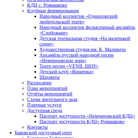
КДЦ с. Ромашково
Клубные формирования
Народный коллектив «Одинцовский
любительский театр»
Народный коллектив фольклорный ансамбль
«Слобожане»
Детская театральная студия «На маленькой
сцене»
Художественная студия им. К. Малевича
Ансамбль русской народной песни
«Немчиновские зори»
Театр песни «VENIL ШОУ»
Детский клуб «Вишенка»
Шахматы
Расписание
План мероприятий
Отчёты мероприятий
Схема зрительного зала
Платные услуги
Доступная среда
Паспорт доступности «Немчиновский КДЦ»
Паспорт доступности КДЦ» Ромашково
Контакты
Баковский досуговый цент