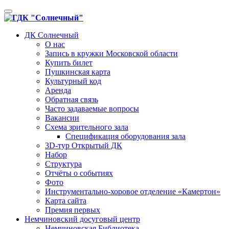
Toggle
navigation
ДК Солнечный
О нас
Запись в кружки Московской области
Купить билет
Пушкинская карта
Культурный код
Аренда
Обратная связь
Часто задаваемые вопросы
Вакансии
Схема зрительного зала
Спецификация оборудования зала
3D-тур Открытый ДК
Набор
Структура
Отчёты о событиях
Фото
Инструментально-хоровое отделение «Камертон»
Карта сайта
Премия первых
Немчиновский досуговый центр
Немчиновская Библиотека