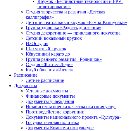
Кружок «Беспилотные технологии и FPV-
пилотирование»
Студия творчества и развития «Детская
каллиграфия»
Детский театральный кружок «Рампа-Рампусики»
Группа здоровья «Радость движения»
Студия декоративно — прикладного искусства
Детский вокальный кружок
ИЗОстудия
Шахматный кружок
Кёкусинкай каратэ до
Группа раннего развития «Родничок»
Cтудия «Фитнес-Леди»
Клуб общения «Интел»
Расписание
Летнее расписание
Документы
Уставные документы
Финансовые документы
Документы учреждения
Независимая оценка качества оказания услуг
Противодействие коррупции
Документы национального проекта «Культура»
Государственная политика
Документы Комитета по культуре