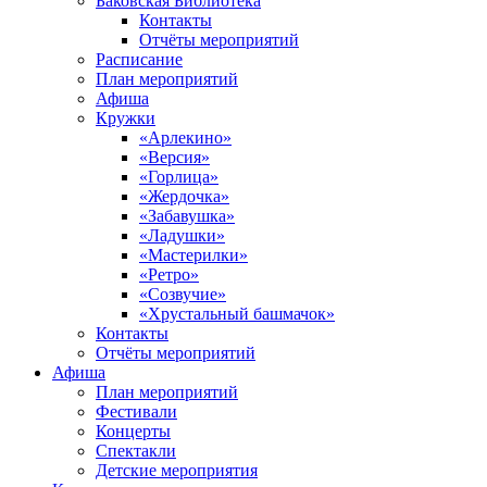
Баковская Библиотека
Контакты
Отчёты мероприятий
Расписание
План мероприятий
Афиша
Кружки
«Арлекино»
«Версия»
«Горлица»
«Жердочка»
«Забавушка»
«Ладушки»
«Мастерилки»
«Ретро»
«Созвучие»
«Хрустальный башмачок»
Контакты
Отчёты мероприятий
Афиша
План мероприятий
Фестивали
Концерты
Спектакли
Детские мероприятия