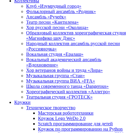
Коллективы
Клуб «Изумрудный город»
Фольклорный ансамбль «Родник»
Ансамбль «Ручеёк»
Театр песни «Кантилена»
Хор русской песни «Околица»
Образцовый коллектив хореографическая студия
«Магнифико шоу Дэнс»
Народный коллектив ансамбль русской песни
«Россияночка»
Вокальная студия «Ералаш»
Вокальный академический ансамбль
«Вдохновение»
Хор ветеранов войны и труда «Лира»
Музыкальная группа «Стаи»
Музыкальная группа ВИА «FFA»
Школа современного танца «Dangerous»
Хореографический коллектив «Аллегро»
Театральная студия «ГРОТЕСК»
Кружки
Техническое творчество
Мастерская робототехники
Кружок Lego WeDo 2.0
Scratch программирование для детей
Кружок по программированию на Python