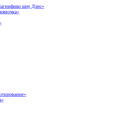
Магнифико шоу Дэнс»
сияночка»
»
отирование»
я»