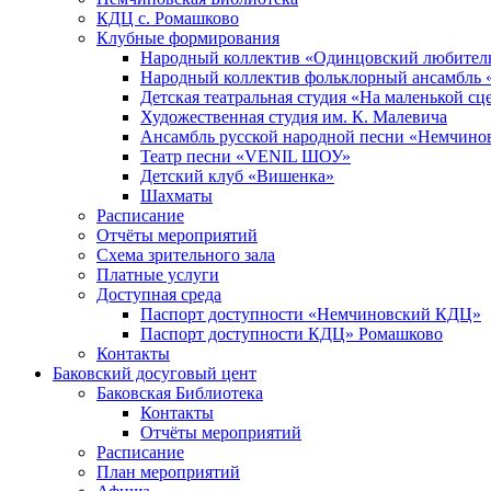
КДЦ с. Ромашково
Клубные формирования
Народный коллектив «Одинцовский любитель
Народный коллектив фольклорный ансамбль 
Детская театральная студия «На маленькой сц
Художественная студия им. К. Малевича
Ансамбль русской народной песни «Немчинов
Театр песни «VENIL ШОУ»
Детский клуб «Вишенка»
Шахматы
Расписание
Отчёты мероприятий
Схема зрительного зала
Платные услуги
Доступная среда
Паспорт доступности «Немчиновский КДЦ»
Паспорт доступности КДЦ» Ромашково
Контакты
Баковский досуговый цент
Баковская Библиотека
Контакты
Отчёты мероприятий
Расписание
План мероприятий