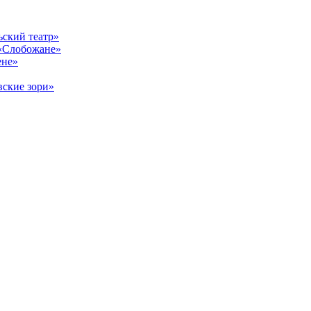
ский театр»
«Слобожане»
ене»
ские зори»