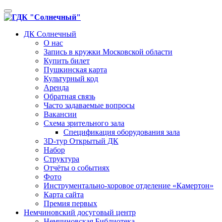
Toggle
navigation
ДК Солнечный
О нас
Запись в кружки Московской области
Купить билет
Пушкинская карта
Культурный код
Аренда
Обратная связь
Часто задаваемые вопросы
Вакансии
Схема зрительного зала
Спецификация оборудования зала
3D-тур Открытый ДК
Набор
Структура
Отчёты о событиях
Фото
Инструментально-хоровое отделение «Камертон»
Карта сайта
Премия первых
Немчиновский досуговый центр
Немчиновская Библиотека