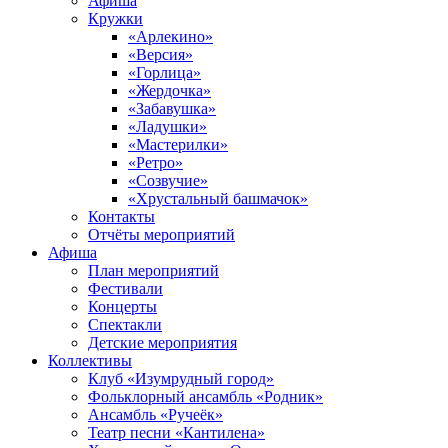
Афиша
Кружки
«Арлекино»
«Версия»
«Горлица»
«Жердочка»
«Забавушка»
«Ладушки»
«Мастерилки»
«Ретро»
«Созвучие»
«Хрустальный башмачок»
Контакты
Отчёты мероприятий
Афиша
План мероприятий
Фестивали
Концерты
Спектакли
Детские мероприятия
Коллективы
Клуб «Изумрудный город»
Фольклорный ансамбль «Родник»
Ансамбль «Ручеёк»
Театр песни «Кантилена»