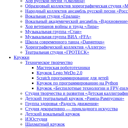
Хор русской песни «Околица»
Образцовый коллектив хореографическая студия «
Народный коллектив ансамбль русской песни «Рос
Вокальная студия «Ералаш»
Вокальный академический ансамбль «Вдохновение
Хор ветеранов войны и труда «Лира»
Музыкальная группа «Стаи»
Музыкальная группа ВИА «FFA»
Школа современного танца «Dangerous»
Хореографический коллектив «Аллегро»
Театральная студия «ГРОТЕСК»
Кружки
Техническое творчество
Мастерская робототехники
Кружок Lego WeDo 2.0
Scratch программирование для детей
Кружок по программированию на Python
Кружок «Беспилотные технологии и FPV-пил
Студия творчества и развития «Детская каллиграфи
Детский театральный кружок «Рампа-Рампусики»
Группа здоровья «Радость движения»
Студия декоративно — прикладного искусства
Детский вокальный кружок
ИЗОстудия
Шахматный кружок