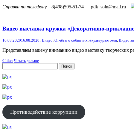
Справки по телефону
8(498)595-51-74
gdk_soln@mail.ru
+
Видео выставка кружка «Декоративно-прикладног
,
16.08.2020
16.08.2020
Видео
,
Отчёты о событиях
,
#культураэтомы
,
Видео в
Представляем вашему вниманию видео выставку творческих ра
0
likes
Читать дальше
Противодействие коррупции