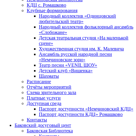
КДЦ с. Ромашково
Клубные формирования
Народный коллектив «Одинцовский
любительский театр»
Народный коллектив фольклорный ансамбль
«Слобожане»
Детская театральная студия «На маленькой
сцене»
Художественная студия им. К. Малевича
Ансамбль русской народной песни
«Немчиновские зори»
Театр песни «VENIL ШОУ»
Детский клуб «Вишенка»
Шахматы
Расписание
Отчёты мероприятий
Схема зрительного зала
Платные услуги
Доступная среда
Паспорт доступности «Немчиновский КДЦ»
Паспорт доступности КДЦ» Ромашково
Контакты
Баковский досуговый цент
Баковская Библиотека