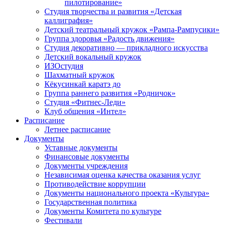
пилотирование»
Студия творчества и развития «Детская
каллиграфия»
Детский театральный кружок «Рампа-Рампусики»
Группа здоровья «Радость движения»
Студия декоративно — прикладного искусства
Детский вокальный кружок
ИЗОстудия
Шахматный кружок
Кёкусинкай каратэ до
Группа раннего развития «Родничок»
Cтудия «Фитнес-Леди»
Клуб общения «Интел»
Расписание
Летнее расписание
Документы
Уставные документы
Финансовые документы
Документы учреждения
Независимая оценка качества оказания услуг
Противодействие коррупции
Документы национального проекта «Культура»
Государственная политика
Документы Комитета по культуре
Фестивали