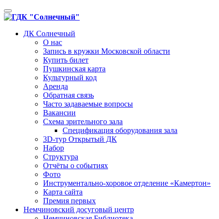
Toggle
navigation
ДК Солнечный
О нас
Запись в кружки Московской области
Купить билет
Пушкинская карта
Культурный код
Аренда
Обратная связь
Часто задаваемые вопросы
Вакансии
Схема зрительного зала
Спецификация оборудования зала
3D-тур Открытый ДК
Набор
Структура
Отчёты о событиях
Фото
Инструментально-хоровое отделение «Камертон»
Карта сайта
Премия первых
Немчиновский досуговый центр
Немчиновская Библиотека