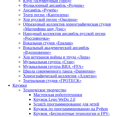
Клуб «Изумрудный город»
Фольклорный ансамбль «Родник»
Ансамбль «Ручеёк»
Театр песни «Кантилена»
Хор русской песни «Околица»
Образцовый коллектив хореографическая студия
«Магнифико шоу Дэнс»
Народный коллектив ансамбль русской песни
«Россияночка»
Вокальная студия «Ералаш»
Вокальный академический ансамбль
«Вдохновение»
Хор ветеранов войны и труда «Лира»
Музыкальная группа «Стаи»
Музыкальная группа ВИА «FFA»
Школа современного танца «Dangerous»
Хореографический коллектив «Аллегро»
Театральная студия «ГРОТЕСК»
Кружки
Техническое творчество
Мастерская робототехники
Кружок Lego WeDo 2.0
Scratch программирование для детей
Кружок по программированию на Python
Кружок «Беспилотные технологии и FPV-