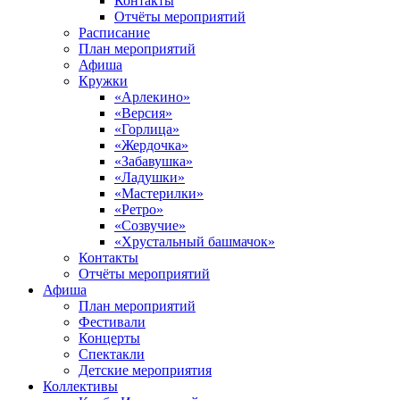
Контакты
Отчёты мероприятий
Расписание
План мероприятий
Афиша
Кружки
«Арлекино»
«Версия»
«Горлица»
«Жердочка»
«Забавушка»
«Ладушки»
«Мастерилки»
«Ретро»
«Созвучие»
«Хрустальный башмачок»
Контакты
Отчёты мероприятий
Афиша
План мероприятий
Фестивали
Концерты
Спектакли
Детские мероприятия
Коллективы