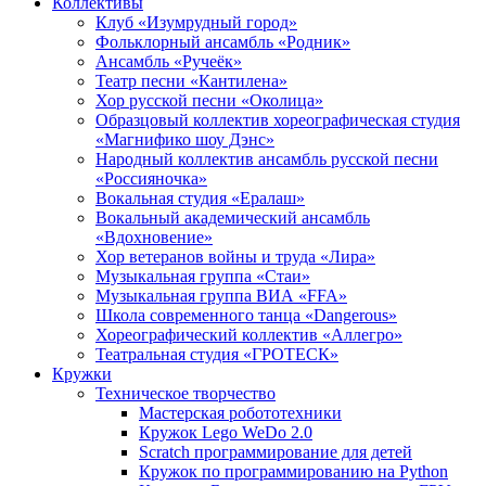
Коллективы
Клуб «Изумрудный город»
Фольклорный ансамбль «Родник»
Ансамбль «Ручеёк»
Театр песни «Кантилена»
Хор русской песни «Околица»
Образцовый коллектив хореографическая студия
«Магнифико шоу Дэнс»
Народный коллектив ансамбль русской песни
«Россияночка»
Вокальная студия «Ералаш»
Вокальный академический ансамбль
«Вдохновение»
Хор ветеранов войны и труда «Лира»
Музыкальная группа «Стаи»
Музыкальная группа ВИА «FFA»
Школа современного танца «Dangerous»
Хореографический коллектив «Аллегро»
Театральная студия «ГРОТЕСК»
Кружки
Техническое творчество
Мастерская робототехники
Кружок Lego WeDo 2.0
Scratch программирование для детей
Кружок по программированию на Python