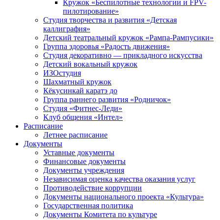
Кружок «Беспилотные технологии и FPV-
пилотирование»
Студия творчества и развития «Детская
каллиграфия»
Детский театральный кружок «Рампа-Рампусики»
Группа здоровья «Радость движения»
Студия декоративно — прикладного искусства
Детский вокальный кружок
ИЗОстудия
Шахматный кружок
Кёкусинкай каратэ до
Группа раннего развития «Родничок»
Cтудия «Фитнес-Леди»
Клуб общения «Интел»
Расписание
Летнее расписание
Документы
Уставные документы
Финансовые документы
Документы учреждения
Независимая оценка качества оказания услуг
Противодействие коррупции
Документы национального проекта «Культура»
Государственная политика
Документы Комитета по культуре