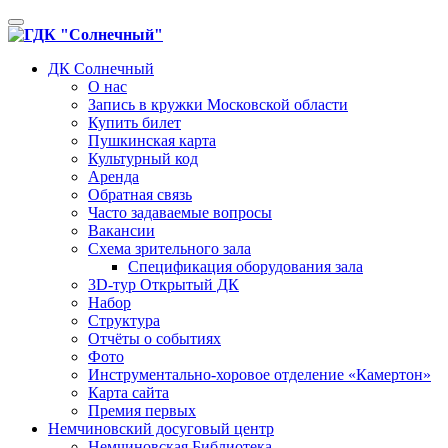
Toggle
navigation
ДК Солнечный
О нас
Запись в кружки Московской области
Купить билет
Пушкинская карта
Культурный код
Аренда
Обратная связь
Часто задаваемые вопросы
Вакансии
Схема зрительного зала
Спецификация оборудования зала
3D-тур Открытый ДК
Набор
Структура
Отчёты о событиях
Фото
Инструментально-хоровое отделение «Камертон»
Карта сайта
Премия первых
Немчиновский досуговый центр
Немчиновская Библиотека