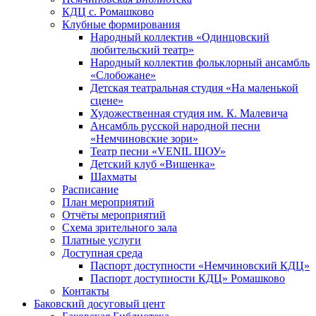
КДЦ с. Ромашково
Клубные формирования
Народный коллектив «Одинцовский
любительский театр»
Народный коллектив фольклорный ансамбль
«Слобожане»
Детская театральная студия «На маленькой
сцене»
Художественная студия им. К. Малевича
Ансамбль русской народной песни
«Немчиновские зори»
Театр песни «VENIL ШОУ»
Детский клуб «Вишенка»
Шахматы
Расписание
План мероприятий
Отчёты мероприятий
Схема зрительного зала
Платные услуги
Доступная среда
Паспорт доступности «Немчиновский КДЦ»
Паспорт доступности КДЦ» Ромашково
Контакты
Баковский досуговый цент