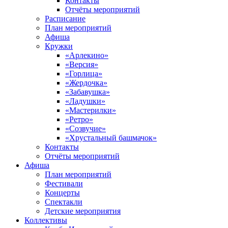
Контакты
Отчёты мероприятий
Расписание
План мероприятий
Афиша
Кружки
«Арлекино»
«Версия»
«Горлица»
«Жердочка»
«Забавушка»
«Ладушки»
«Мастерилки»
«Ретро»
«Созвучие»
«Хрустальный башмачок»
Контакты
Отчёты мероприятий
Афиша
План мероприятий
Фестивали
Концерты
Спектакли
Детские мероприятия
Коллективы