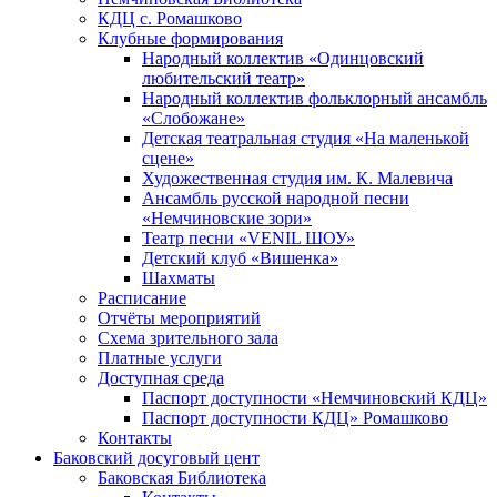
КДЦ с. Ромашково
Клубные формирования
Народный коллектив «Одинцовский
любительский театр»
Народный коллектив фольклорный ансамбль
«Слобожане»
Детская театральная студия «На маленькой
сцене»
Художественная студия им. К. Малевича
Ансамбль русской народной песни
«Немчиновские зори»
Театр песни «VENIL ШОУ»
Детский клуб «Вишенка»
Шахматы
Расписание
Отчёты мероприятий
Схема зрительного зала
Платные услуги
Доступная среда
Паспорт доступности «Немчиновский КДЦ»
Паспорт доступности КДЦ» Ромашково
Контакты
Баковский досуговый цент
Баковская Библиотека