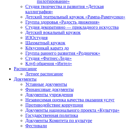
пилотирование»
Студия творчества и развития «Детская
каллиграфия»
Детский театральный кружок «Рампа-Рампусики»
Группа здоровья «Радость движения»
Студия декоративно — прикладного искусства
Детский вокальный кружок
ИЗОстудия
Шахматный кружок
Кёкусинкай каратэ до
Группа раннего развития «Родничок»
Cтудия «Фитнес-Леди»
Клуб общения «Интел»
Расписание
Летнее расписание
Документы
Уставные документы
Финансовые документы
Документы учреждения
Независимая оценка качества оказания услуг
Противодействие коррупции
Документы национального проекта «Культура»
Государственная политика
Документы Комитета по культуре
Фестивали