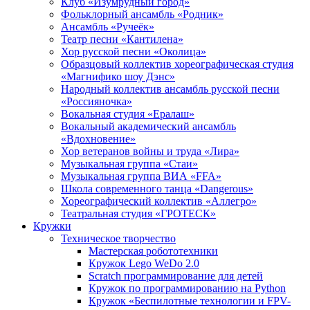
Клуб «Изумрудный город»
Фольклорный ансамбль «Родник»
Ансамбль «Ручеёк»
Театр песни «Кантилена»
Хор русской песни «Околица»
Образцовый коллектив хореографическая студия
«Магнифико шоу Дэнс»
Народный коллектив ансамбль русской песни
«Россияночка»
Вокальная студия «Ералаш»
Вокальный академический ансамбль
«Вдохновение»
Хор ветеранов войны и труда «Лира»
Музыкальная группа «Стаи»
Музыкальная группа ВИА «FFA»
Школа современного танца «Dangerous»
Хореографический коллектив «Аллегро»
Театральная студия «ГРОТЕСК»
Кружки
Техническое творчество
Мастерская робототехники
Кружок Lego WeDo 2.0
Scratch программирование для детей
Кружок по программированию на Python
Кружок «Беспилотные технологии и FPV-