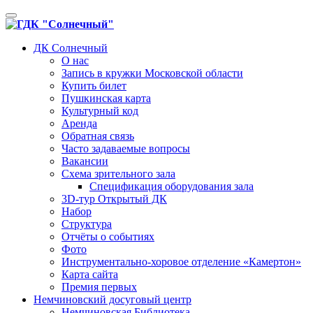
Toggle
navigation
ДК Солнечный
О нас
Запись в кружки Московской области
Купить билет
Пушкинская карта
Культурный код
Аренда
Обратная связь
Часто задаваемые вопросы
Вакансии
Схема зрительного зала
Спецификация оборудования зала
3D-тур Открытый ДК
Набор
Структура
Отчёты о событиях
Фото
Инструментально-хоровое отделение «Камертон»
Карта сайта
Премия первых
Немчиновский досуговый центр
Немчиновская Библиотека