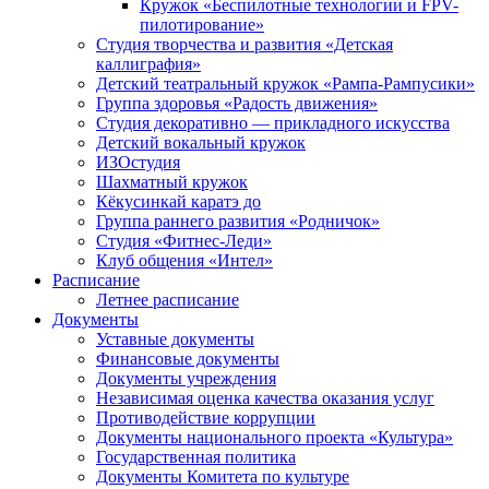
Кружок «Беспилотные технологии и FPV-
пилотирование»
Студия творчества и развития «Детская
каллиграфия»
Детский театральный кружок «Рампа-Рампусики»
Группа здоровья «Радость движения»
Студия декоративно — прикладного искусства
Детский вокальный кружок
ИЗОстудия
Шахматный кружок
Кёкусинкай каратэ до
Группа раннего развития «Родничок»
Cтудия «Фитнес-Леди»
Клуб общения «Интел»
Расписание
Летнее расписание
Документы
Уставные документы
Финансовые документы
Документы учреждения
Независимая оценка качества оказания услуг
Противодействие коррупции
Документы национального проекта «Культура»
Государственная политика
Документы Комитета по культуре