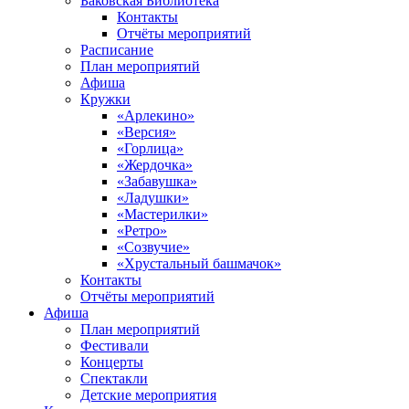
Баковская Библиотека
Контакты
Отчёты мероприятий
Расписание
План мероприятий
Афиша
Кружки
«Арлекино»
«Версия»
«Горлица»
«Жердочка»
«Забавушка»
«Ладушки»
«Мастерилки»
«Ретро»
«Созвучие»
«Хрустальный башмачок»
Контакты
Отчёты мероприятий
Афиша
План мероприятий
Фестивали
Концерты
Спектакли
Детские мероприятия