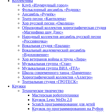
Коллективы
Клуб «Изумрудный город»
Фольклорный ансамбль «Родник»
Ансамбль «Ручеёк»
Театр песни «Кантилена»
Хор русской песни «Околица»
Образцовый коллектив хореографическая студия
«Магнифико шоу Дэнс»
Народный коллектив ансамбль русской песни
«Россияночка»
Вокальная студия «Ералаш»
Вокальный академический ансамбль
«Вдохновение»
Хор ветеранов войны и труда «Лира»
Музыкальная группа «Стаи»
Музыкальная группа ВИА «FFA»
Школа современного танца «Dangerous»
Хореографический коллектив «Аллегро»
Театральная студия «ГРОТЕСК»
Кружки
Техническое творчество
Мастерская робототехники
Кружок Lego WeDo 2.0
Scratch программирование для детей
Кружок по программированию на Python