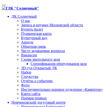
Toggle
navigation
ДК Солнечный
О нас
Запись в кружки Московской области
Купить билет
Пушкинская карта
Культурный код
Аренда
Обратная связь
Часто задаваемые вопросы
Вакансии
Схема зрительного зала
Спецификация оборудования зала
3D-тур Открытый ДК
Набор
Структура
Отчёты о событиях
Фото
Инструментально-хоровое отделение «Камертон»
Карта сайта
Премия первых
Немчиновский досуговый центр
Немчиновская Библиотека