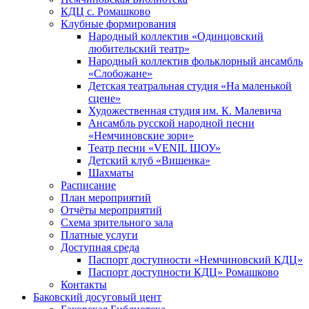
КДЦ с. Ромашково
Клубные формирования
Народный коллектив «Одинцовский
любительский театр»
Народный коллектив фольклорный ансамбль
«Слобожане»
Детская театральная студия «На маленькой
сцене»
Художественная студия им. К. Малевича
Ансамбль русской народной песни
«Немчиновские зори»
Театр песни «VENIL ШОУ»
Детский клуб «Вишенка»
Шахматы
Расписание
План мероприятий
Отчёты мероприятий
Схема зрительного зала
Платные услуги
Доступная среда
Паспорт доступности «Немчиновский КДЦ»
Паспорт доступности КДЦ» Ромашково
Контакты
Баковский досуговый цент