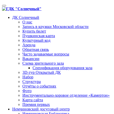
Toggle
navigation
ДК Солнечный
О нас
Запись в кружки Московской области
Купить билет
Пушкинская карта
Культурный код
Аренда
Обратная связь
Часто задаваемые вопросы
Вакансии
Схема зрительного зала
Спецификация оборудования зала
3D-тур Открытый ДК
Набор
Структура
Отчёты о событиях
Фото
Инструментально-хоровое отделение «Камертон»
Карта сайта
Премия первых
Немчиновский досуговый центр
Немчиновская Библиотека