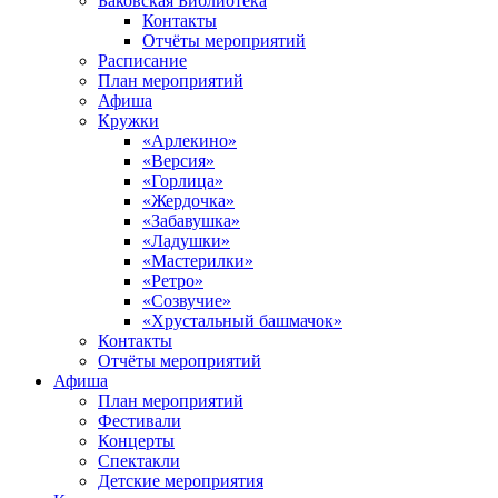
Баковская Библиотека
Контакты
Отчёты мероприятий
Расписание
План мероприятий
Афиша
Кружки
«Арлекино»
«Версия»
«Горлица»
«Жердочка»
«Забавушка»
«Ладушки»
«Мастерилки»
«Ретро»
«Созвучие»
«Хрустальный башмачок»
Контакты
Отчёты мероприятий
Афиша
План мероприятий
Фестивали
Концерты
Спектакли
Детские мероприятия