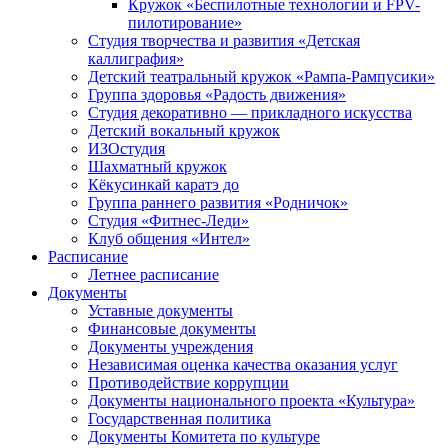
Кружок «Беспилотные технологии и FPV-
пилотирование»
Студия творчества и развития «Детская
каллиграфия»
Детский театральный кружок «Рампа-Рампусики»
Группа здоровья «Радость движения»
Студия декоративно — прикладного искусства
Детский вокальный кружок
ИЗОстудия
Шахматный кружок
Кёкусинкай каратэ до
Группа раннего развития «Родничок»
Cтудия «Фитнес-Леди»
Клуб общения «Интел»
Расписание
Летнее расписание
Документы
Уставные документы
Финансовые документы
Документы учреждения
Независимая оценка качества оказания услуг
Противодействие коррупции
Документы национального проекта «Культура»
Государственная политика
Документы Комитета по культуре