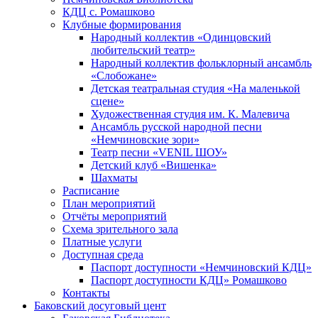
КДЦ с. Ромашково
Клубные формирования
Народный коллектив «Одинцовский
любительский театр»
Народный коллектив фольклорный ансамбль
«Слобожане»
Детская театральная студия «На маленькой
сцене»
Художественная студия им. К. Малевича
Ансамбль русской народной песни
«Немчиновские зори»
Театр песни «VENIL ШОУ»
Детский клуб «Вишенка»
Шахматы
Расписание
План мероприятий
Отчёты мероприятий
Схема зрительного зала
Платные услуги
Доступная среда
Паспорт доступности «Немчиновский КДЦ»
Паспорт доступности КДЦ» Ромашково
Контакты
Баковский досуговый цент