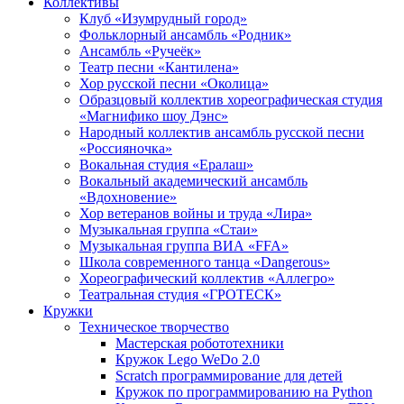
Коллективы
Клуб «Изумрудный город»
Фольклорный ансамбль «Родник»
Ансамбль «Ручеёк»
Театр песни «Кантилена»
Хор русской песни «Околица»
Образцовый коллектив хореографическая студия
«Магнифико шоу Дэнс»
Народный коллектив ансамбль русской песни
«Россияночка»
Вокальная студия «Ералаш»
Вокальный академический ансамбль
«Вдохновение»
Хор ветеранов войны и труда «Лира»
Музыкальная группа «Стаи»
Музыкальная группа ВИА «FFA»
Школа современного танца «Dangerous»
Хореографический коллектив «Аллегро»
Театральная студия «ГРОТЕСК»
Кружки
Техническое творчество
Мастерская робототехники
Кружок Lego WeDo 2.0
Scratch программирование для детей
Кружок по программированию на Python