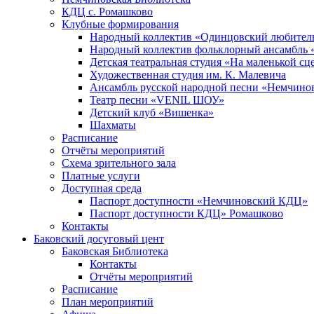
КДЦ с. Ромашково
Клубные формирования
Народный коллектив «Одинцовский любитель
Народный коллектив фольклорный ансамбль 
Детская театральная студия «На маленькой сц
Художественная студия им. К. Малевича
Ансамбль русской народной песни «Немчинов
Театр песни «VENIL ШОУ»
Детский клуб «Вишенка»
Шахматы
Расписание
Отчёты мероприятий
Схема зрительного зала
Платные услуги
Доступная среда
Паспорт доступности «Немчиновский КДЦ»
Паспорт доступности КДЦ» Ромашково
Контакты
Баковский досуговый цент
Баковская Библиотека
Контакты
Отчёты мероприятий
Расписание
План мероприятий