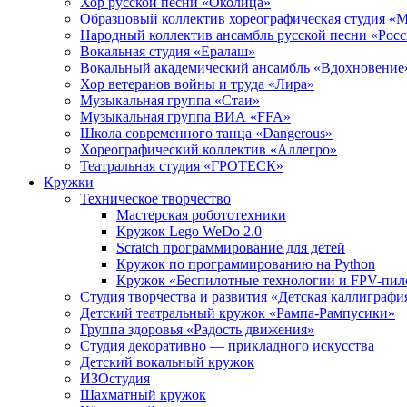
Хор русской песни «Околица»
Образцовый коллектив хореографическая студия «
Народный коллектив ансамбль русской песни «Рос
Вокальная студия «Ералаш»
Вокальный академический ансамбль «Вдохновение
Хор ветеранов войны и труда «Лира»
Музыкальная группа «Стаи»
Музыкальная группа ВИА «FFA»
Школа современного танца «Dangerous»
Хореографический коллектив «Аллегро»
Театральная студия «ГРОТЕСК»
Кружки
Техническое творчество
Мастерская робототехники
Кружок Lego WeDo 2.0
Scratch программирование для детей
Кружок по программированию на Python
Кружок «Беспилотные технологии и FPV-пил
Студия творчества и развития «Детская каллиграфи
Детский театральный кружок «Рампа-Рампусики»
Группа здоровья «Радость движения»
Студия декоративно — прикладного искусства
Детский вокальный кружок
ИЗОстудия
Шахматный кружок