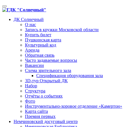
Toggle
navigation
ДК Солнечный
О нас
Запись в кружки Московской области
Купить билет
Пушкинская карта
Культурный код
Аренда
Обратная связь
Часто задаваемые вопросы
Вакансии
Схема зрительного зала
Спецификация оборудования зала
3D-тур Открытый ДК
Набор
Структура
Отчёты о событиях
Фото
Инструментально-хоровое отделение «Камертон»
Карта сайта
Премия первых
Немчиновский досуговый центр
Немчиновская Библиотека