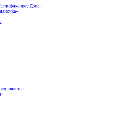
Магнифико шоу Дэнс»
сияночка»
»
отирование»
я»