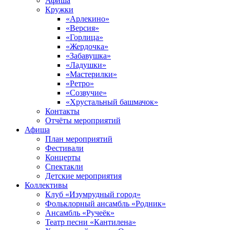
Афиша
Кружки
«Арлекино»
«Версия»
«Горлица»
«Жердочка»
«Забавушка»
«Ладушки»
«Мастерилки»
«Ретро»
«Созвучие»
«Хрустальный башмачок»
Контакты
Отчёты мероприятий
Афиша
План мероприятий
Фестивали
Концерты
Спектакли
Детские мероприятия
Коллективы
Клуб «Изумрудный город»
Фольклорный ансамбль «Родник»
Ансамбль «Ручеёк»
Театр песни «Кантилена»