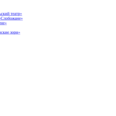
ский театр»
«Слобожане»
ене»
ские зори»