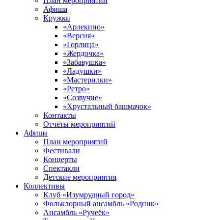
План мероприятий
Афиша
Кружки
«Арлекино»
«Версия»
«Горлица»
«Жердочка»
«Забавушка»
«Ладушки»
«Мастерилки»
«Ретро»
«Созвучие»
«Хрустальный башмачок»
Контакты
Отчёты мероприятий
Афиша
План мероприятий
Фестивали
Концерты
Спектакли
Детские мероприятия
Коллективы
Клуб «Изумрудный город»
Фольклорный ансамбль «Родник»
Ансамбль «Ручеёк»