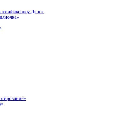
Магнифико шоу Дэнс»
сияночка»
»
отирование»
я»