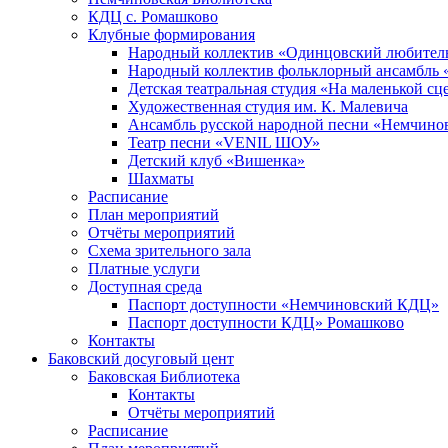
КДЦ с. Ромашково
Клубные формирования
Народный коллектив «Одинцовский любитель
Народный коллектив фольклорный ансамбль 
Детская театральная студия «На маленькой сц
Художественная студия им. К. Малевича
Ансамбль русской народной песни «Немчинов
Театр песни «VENIL ШОУ»
Детский клуб «Вишенка»
Шахматы
Расписание
План мероприятий
Отчёты мероприятий
Схема зрительного зала
Платные услуги
Доступная среда
Паспорт доступности «Немчиновский КДЦ»
Паспорт доступности КДЦ» Ромашково
Контакты
Баковский досуговый цент
Баковская Библиотека
Контакты
Отчёты мероприятий
Расписание