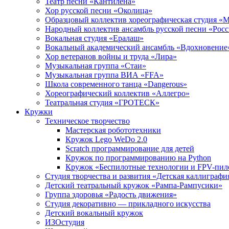
Театр песни «Кантилена»
Хор русской песни «Околица»
Образцовый коллектив хореографическая студия «
Народный коллектив ансамбль русской песни «Рос
Вокальная студия «Ералаш»
Вокальный академический ансамбль «Вдохновение
Хор ветеранов войны и труда «Лира»
Музыкальная группа «Стаи»
Музыкальная группа ВИА «FFA»
Школа современного танца «Dangerous»
Хореографический коллектив «Аллегро»
Театральная студия «ГРОТЕСК»
Кружки
Техническое творчество
Мастерская робототехники
Кружок Lego WeDo 2.0
Scratch программирование для детей
Кружок по программированию на Python
Кружок «Беспилотные технологии и FPV-пил
Студия творчества и развития «Детская каллиграфи
Детский театральный кружок «Рампа-Рампусики»
Группа здоровья «Радость движения»
Студия декоративно — прикладного искусства
Детский вокальный кружок
ИЗОстудия