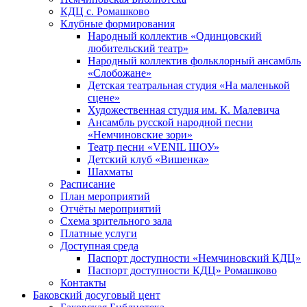
КДЦ с. Ромашково
Клубные формирования
Народный коллектив «Одинцовский
любительский театр»
Народный коллектив фольклорный ансамбль
«Слобожане»
Детская театральная студия «На маленькой
сцене»
Художественная студия им. К. Малевича
Ансамбль русской народной песни
«Немчиновские зори»
Театр песни «VENIL ШОУ»
Детский клуб «Вишенка»
Шахматы
Расписание
План мероприятий
Отчёты мероприятий
Схема зрительного зала
Платные услуги
Доступная среда
Паспорт доступности «Немчиновский КДЦ»
Паспорт доступности КДЦ» Ромашково
Контакты
Баковский досуговый цент