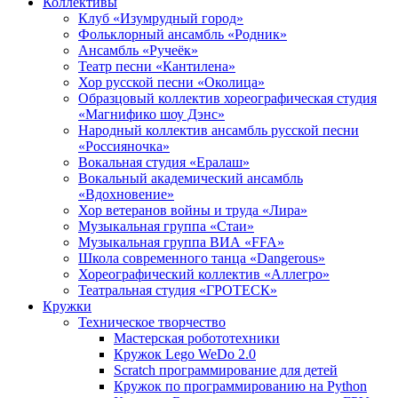
Коллективы
Клуб «Изумрудный город»
Фольклорный ансамбль «Родник»
Ансамбль «Ручеёк»
Театр песни «Кантилена»
Хор русской песни «Околица»
Образцовый коллектив хореографическая студия
«Магнифико шоу Дэнс»
Народный коллектив ансамбль русской песни
«Россияночка»
Вокальная студия «Ералаш»
Вокальный академический ансамбль
«Вдохновение»
Хор ветеранов войны и труда «Лира»
Музыкальная группа «Стаи»
Музыкальная группа ВИА «FFA»
Школа современного танца «Dangerous»
Хореографический коллектив «Аллегро»
Театральная студия «ГРОТЕСК»
Кружки
Техническое творчество
Мастерская робототехники
Кружок Lego WeDo 2.0
Scratch программирование для детей
Кружок по программированию на Python