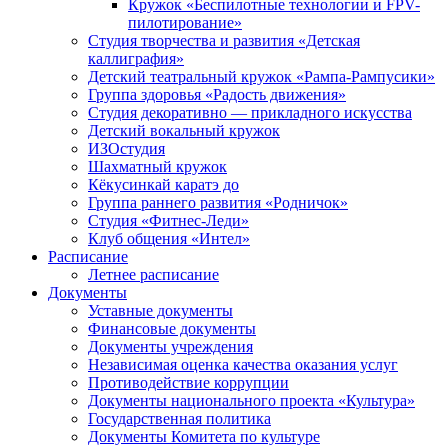
Кружок «Беспилотные технологии и FPV-
пилотирование»
Студия творчества и развития «Детская
каллиграфия»
Детский театральный кружок «Рампа-Рампусики»
Группа здоровья «Радость движения»
Студия декоративно — прикладного искусства
Детский вокальный кружок
ИЗОстудия
Шахматный кружок
Кёкусинкай каратэ до
Группа раннего развития «Родничок»
Cтудия «Фитнес-Леди»
Клуб общения «Интел»
Расписание
Летнее расписание
Документы
Уставные документы
Финансовые документы
Документы учреждения
Независимая оценка качества оказания услуг
Противодействие коррупции
Документы национального проекта «Культура»
Государственная политика
Документы Комитета по культуре