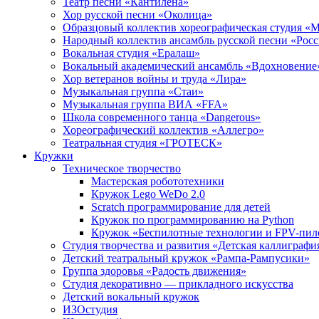
Театр песни «Кантилена»
Хор русской песни «Околица»
Образцовый коллектив хореографическая студия «
Народный коллектив ансамбль русской песни «Рос
Вокальная студия «Ералаш»
Вокальный академический ансамбль «Вдохновение
Хор ветеранов войны и труда «Лира»
Музыкальная группа «Стаи»
Музыкальная группа ВИА «FFA»
Школа современного танца «Dangerous»
Хореографический коллектив «Аллегро»
Театральная студия «ГРОТЕСК»
Кружки
Техническое творчество
Мастерская робототехники
Кружок Lego WeDo 2.0
Scratch программирование для детей
Кружок по программированию на Python
Кружок «Беспилотные технологии и FPV-пил
Студия творчества и развития «Детская каллиграфи
Детский театральный кружок «Рампа-Рампусики»
Группа здоровья «Радость движения»
Студия декоративно — прикладного искусства
Детский вокальный кружок
ИЗОстудия