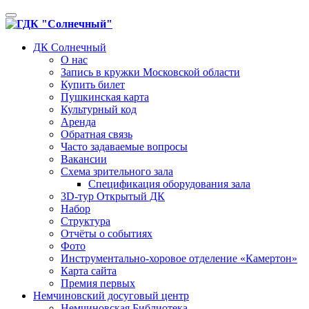
Toggle
navigation
ДК Солнечный
О нас
Запись в кружки Московской области
Купить билет
Пушкинская карта
Культурный код
Аренда
Обратная связь
Часто задаваемые вопросы
Вакансии
Схема зрительного зала
Спецификация оборудования зала
3D-тур Открытый ДК
Набор
Структура
Отчёты о событиях
Фото
Инструментально-хоровое отделение «Камертон»
Карта сайта
Премия первых
Немчиновский досуговый центр
Немчиновская Библиотека