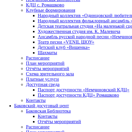
КДЦ с. Ромашково
Клубные формирования
Народный коллектив «Одинцовский любитель
Народный коллектив фольклорный ансамбль 
Детская театральная студия «На маленькой сц
Художественная студия им. К. Малевича
Ансамбль русской народной песни «Немчинов
Театр песни «VENIL ШОУ»
Детский клуб «Вишенка»
Шахматы
Расписание
План мероприятий
Отчёты мероприятий
Схема зрительного зала
Платные услуги
Доступная среда
Паспорт доступности «Немчиновский КДЦ»
Паспорт доступности КДЦ» Ромашково
Контакты
Баковский досуговый цент
Баковская Библиотека
Контакты
Отчёты мероприятий
Расписание