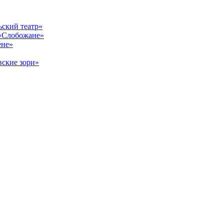
ский театр»
«Слобожане»
ене»
ские зори»