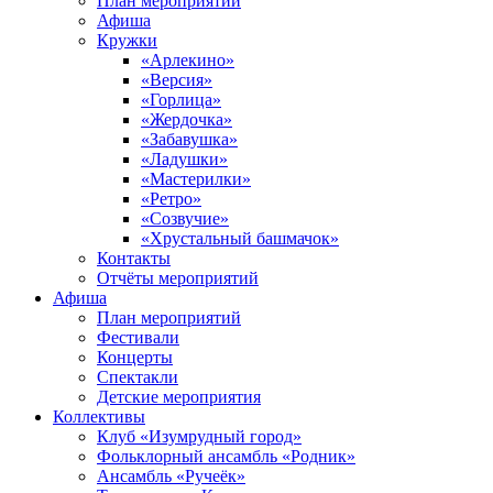
План мероприятий
Афиша
Кружки
«Арлекино»
«Версия»
«Горлица»
«Жердочка»
«Забавушка»
«Ладушки»
«Мастерилки»
«Ретро»
«Созвучие»
«Хрустальный башмачок»
Контакты
Отчёты мероприятий
Афиша
План мероприятий
Фестивали
Концерты
Спектакли
Детские мероприятия
Коллективы
Клуб «Изумрудный город»
Фольклорный ансамбль «Родник»
Ансамбль «Ручеёк»