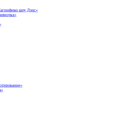
Магнифико шоу Дэнс»
сияночка»
»
отирование»
я»