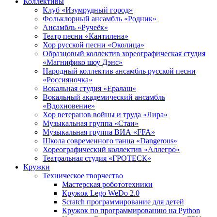
Коллективы
Клуб «Изумрудный город»
Фольклорный ансамбль «Родник»
Ансамбль «Ручеёк»
Театр песни «Кантилена»
Хор русской песни «Околица»
Образцовый коллектив хореографическая студия
«Магнифико шоу Дэнс»
Народный коллектив ансамбль русской песни
«Россияночка»
Вокальная студия «Ералаш»
Вокальный академический ансамбль
«Вдохновение»
Хор ветеранов войны и труда «Лира»
Музыкальная группа «Стаи»
Музыкальная группа ВИА «FFA»
Школа современного танца «Dangerous»
Хореографический коллектив «Аллегро»
Театральная студия «ГРОТЕСК»
Кружки
Техническое творчество
Мастерская робототехники
Кружок Lego WeDo 2.0
Scratch программирование для детей
Кружок по программированию на Python