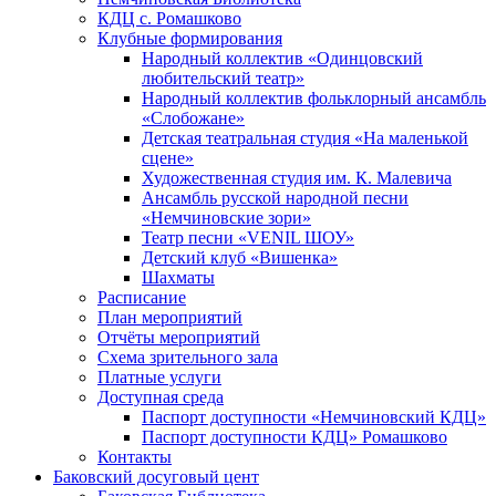
КДЦ с. Ромашково
Клубные формирования
Народный коллектив «Одинцовский
любительский театр»
Народный коллектив фольклорный ансамбль
«Слобожане»
Детская театральная студия «На маленькой
сцене»
Художественная студия им. К. Малевича
Ансамбль русской народной песни
«Немчиновские зори»
Театр песни «VENIL ШОУ»
Детский клуб «Вишенка»
Шахматы
Расписание
План мероприятий
Отчёты мероприятий
Схема зрительного зала
Платные услуги
Доступная среда
Паспорт доступности «Немчиновский КДЦ»
Паспорт доступности КДЦ» Ромашково
Контакты
Баковский досуговый цент