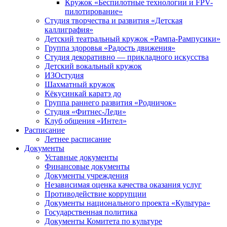
Кружок «Беспилотные технологии и FPV-
пилотирование»
Студия творчества и развития «Детская
каллиграфия»
Детский театральный кружок «Рампа-Рампусики»
Группа здоровья «Радость движения»
Студия декоративно — прикладного искусства
Детский вокальный кружок
ИЗОстудия
Шахматный кружок
Кёкусинкай каратэ до
Группа раннего развития «Родничок»
Cтудия «Фитнес-Леди»
Клуб общения «Интел»
Расписание
Летнее расписание
Документы
Уставные документы
Финансовые документы
Документы учреждения
Независимая оценка качества оказания услуг
Противодействие коррупции
Документы национального проекта «Культура»
Государственная политика
Документы Комитета по культуре