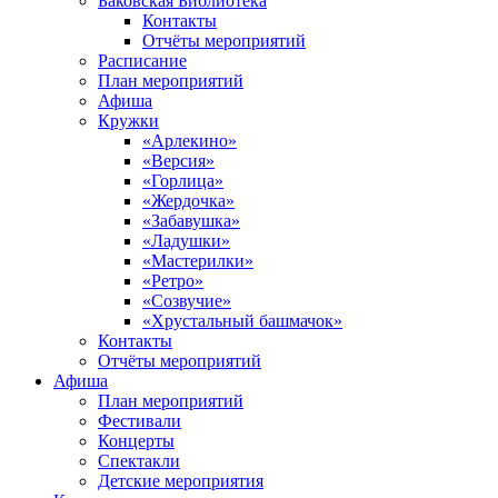
Баковская Библиотека
Контакты
Отчёты мероприятий
Расписание
План мероприятий
Афиша
Кружки
«Арлекино»
«Версия»
«Горлица»
«Жердочка»
«Забавушка»
«Ладушки»
«Мастерилки»
«Ретро»
«Созвучие»
«Хрустальный башмачок»
Контакты
Отчёты мероприятий
Афиша
План мероприятий
Фестивали
Концерты
Спектакли
Детские мероприятия