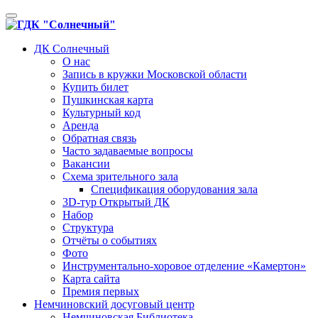
Toggle
navigation
ДК Солнечный
О нас
Запись в кружки Московской области
Купить билет
Пушкинская карта
Культурный код
Аренда
Обратная связь
Часто задаваемые вопросы
Вакансии
Схема зрительного зала
Спецификация оборудования зала
3D-тур Открытый ДК
Набор
Структура
Отчёты о событиях
Фото
Инструментально-хоровое отделение «Камертон»
Карта сайта
Премия первых
Немчиновский досуговый центр
Немчиновская Библиотека