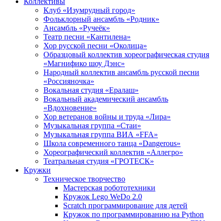
Коллективы
Клуб «Изумрудный город»
Фольклорный ансамбль «Родник»
Ансамбль «Ручеёк»
Театр песни «Кантилена»
Хор русской песни «Околица»
Образцовый коллектив хореографическая студия
«Магнифико шоу Дэнс»
Народный коллектив ансамбль русской песни
«Россияночка»
Вокальная студия «Ералаш»
Вокальный академический ансамбль
«Вдохновение»
Хор ветеранов войны и труда «Лира»
Музыкальная группа «Стаи»
Музыкальная группа ВИА «FFA»
Школа современного танца «Dangerous»
Хореографический коллектив «Аллегро»
Театральная студия «ГРОТЕСК»
Кружки
Техническое творчество
Мастерская робототехники
Кружок Lego WeDo 2.0
Scratch программирование для детей
Кружок по программированию на Python