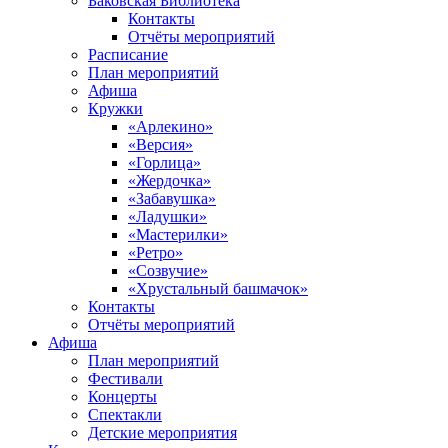
Баковская Библиотека
Контакты
Отчёты мероприятий
Расписание
План мероприятий
Афиша
Кружки
«Арлекино»
«Версия»
«Горлица»
«Жердочка»
«Забавушка»
«Ладушки»
«Мастерилки»
«Ретро»
«Созвучие»
«Хрустальный башмачок»
Контакты
Отчёты мероприятий
Афиша
План мероприятий
Фестивали
Концерты
Спектакли
Детские мероприятия