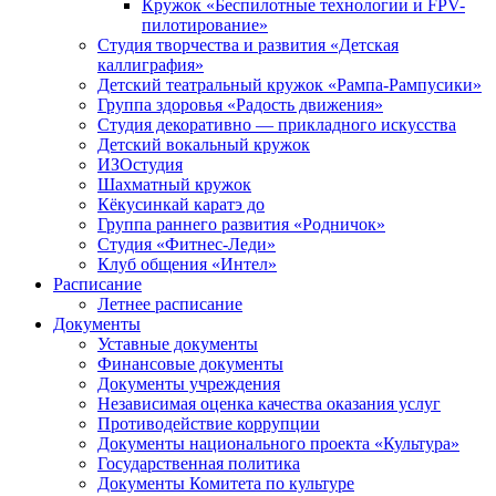
Кружок «Беспилотные технологии и FPV-
пилотирование»
Студия творчества и развития «Детская
каллиграфия»
Детский театральный кружок «Рампа-Рампусики»
Группа здоровья «Радость движения»
Студия декоративно — прикладного искусства
Детский вокальный кружок
ИЗОстудия
Шахматный кружок
Кёкусинкай каратэ до
Группа раннего развития «Родничок»
Cтудия «Фитнес-Леди»
Клуб общения «Интел»
Расписание
Летнее расписание
Документы
Уставные документы
Финансовые документы
Документы учреждения
Независимая оценка качества оказания услуг
Противодействие коррупции
Документы национального проекта «Культура»
Государственная политика
Документы Комитета по культуре