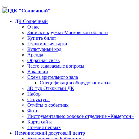
Toggle
navigation
ДК Солнечный
О нас
Запись в кружки Московской области
Купить билет
Пушкинская карта
Культурный код
Аренда
Обратная связь
Часто задаваемые вопросы
Вакансии
Схема зрительного зала
Спецификация оборудования зала
3D-тур Открытый ДК
Набор
Структура
Отчёты о событиях
Фото
Инструментально-хоровое отделение «Камертон»
Карта сайта
Премия первых
Немчиновский досуговый центр
Немчиновская Библиотека