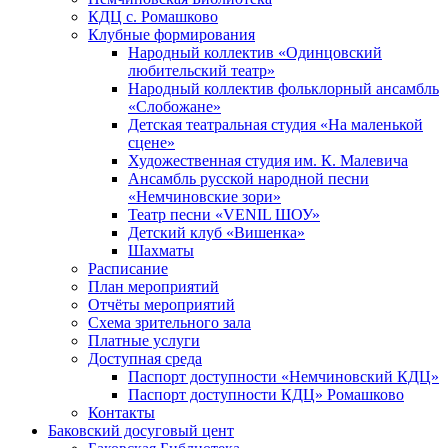
КДЦ с. Ромашково
Клубные формирования
Народный коллектив «Одинцовский
любительский театр»
Народный коллектив фольклорный ансамбль
«Слобожане»
Детская театральная студия «На маленькой
сцене»
Художественная студия им. К. Малевича
Ансамбль русской народной песни
«Немчиновские зори»
Театр песни «VENIL ШОУ»
Детский клуб «Вишенка»
Шахматы
Расписание
План мероприятий
Отчёты мероприятий
Схема зрительного зала
Платные услуги
Доступная среда
Паспорт доступности «Немчиновский КДЦ»
Паспорт доступности КДЦ» Ромашково
Контакты
Баковский досуговый цент