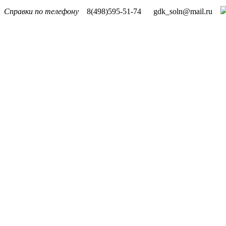
Справки по телефону
8(498)595-51-74
gdk_soln@mail.ru