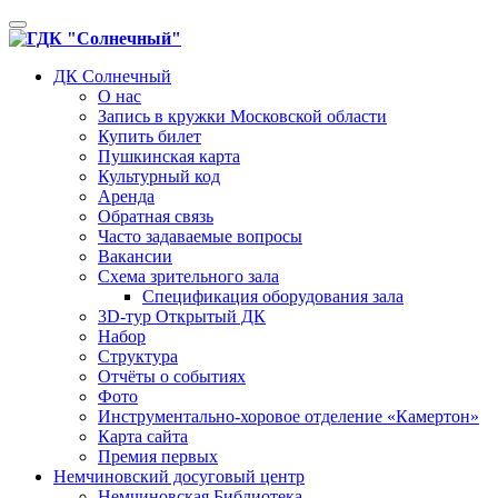
Toggle
navigation
ДК Солнечный
О нас
Запись в кружки Московской области
Купить билет
Пушкинская карта
Культурный код
Аренда
Обратная связь
Часто задаваемые вопросы
Вакансии
Схема зрительного зала
Спецификация оборудования зала
3D-тур Открытый ДК
Набор
Структура
Отчёты о событиях
Фото
Инструментально-хоровое отделение «Камертон»
Карта сайта
Премия первых
Немчиновский досуговый центр
Немчиновская Библиотека