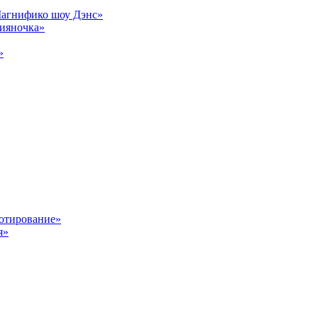
Магнифико шоу Дэнс»
сияночка»
»
отирование»
я»