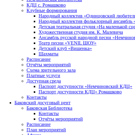
КДЦ с. Ромашково
Клубные формирования
Народный коллектив «Одинцовский любитель
Народный коллектив фольклорный ансамбль 
Детская театральная студия «На маленькой сц
Художественная студия им. К. Малевича
Ансамбль русской народной песни «Немчинов
Театр песни «VENIL ШОУ»
Детский клуб «Вишенка»
Шахматы
Расписание
Отчёты мероприятий
Схема зрительного зала
Платные услуги
Доступная среда
Паспорт доступности «Немчиновский КДЦ»
Паспорт доступности КДЦ» Ромашково
Контакты
Баковский досуговый цент
Баковская Библиотека
Контакты
Отчёты мероприятий
Расписание
План мероприятий