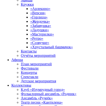
Афиша
Кружки
«Арлекино»
«Версия»
«Горлица»
«Жердочка»
«Забавушка»
«Ладушки»
«Мастерилки»
«Ретро»
«Созвучие»
«Хрустальный башмачок»
Контакты
Отчёты мероприятий
Афиша
План мероприятий
Фестивали
Концерты
Спектакли
Детские мероприятия
Коллективы
Клуб «Изумрудный город»
Фольклорный ансамбль «Родник»
Ансамбль «Ручеёк»
Театр песни «Кантилена»