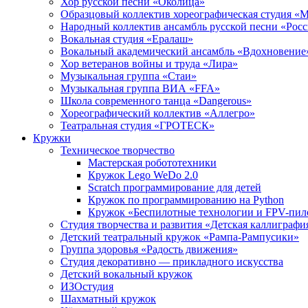
Хор русской песни «Околица»
Образцовый коллектив хореографическая студия «
Народный коллектив ансамбль русской песни «Рос
Вокальная студия «Ералаш»
Вокальный академический ансамбль «Вдохновение
Хор ветеранов войны и труда «Лира»
Музыкальная группа «Стаи»
Музыкальная группа ВИА «FFA»
Школа современного танца «Dangerous»
Хореографический коллектив «Аллегро»
Театральная студия «ГРОТЕСК»
Кружки
Техническое творчество
Мастерская робототехники
Кружок Lego WeDo 2.0
Scratch программирование для детей
Кружок по программированию на Python
Кружок «Беспилотные технологии и FPV-пил
Студия творчества и развития «Детская каллиграфи
Детский театральный кружок «Рампа-Рампусики»
Группа здоровья «Радость движения»
Студия декоративно — прикладного искусства
Детский вокальный кружок
ИЗОстудия
Шахматный кружок