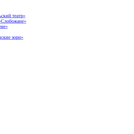
ский театр»
«Слобожане»
ене»
ские зори»