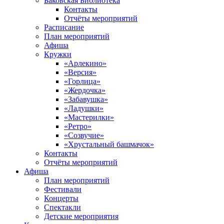
Баковская Библиотека
Контакты
Отчёты мероприятий
Расписание
План мероприятий
Афиша
Кружки
«Арлекино»
«Версия»
«Горлица»
«Жердочка»
«Забавушка»
«Ладушки»
«Мастерилки»
«Ретро»
«Созвучие»
«Хрустальный башмачок»
Контакты
Отчёты мероприятий
Афиша
План мероприятий
Фестивали
Концерты
Спектакли
Детские мероприятия