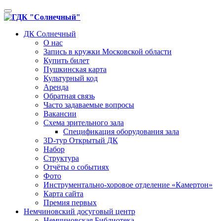
Toggle
navigation
ДК Солнечный
О нас
Запись в кружки Московской области
Купить билет
Пушкинская карта
Культурный код
Аренда
Обратная связь
Часто задаваемые вопросы
Вакансии
Схема зрительного зала
Спецификация оборудования зала
3D-тур Открытый ДК
Набор
Структура
Отчёты о событиях
Фото
Инструментально-хоровое отделение «Камертон»
Карта сайта
Премия первых
Немчиновский досуговый центр
Немчиновская Библиотека