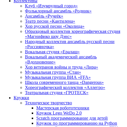
Коллективы
Клуб «Изумрудный город»
Фольклорный ансамбль «Родник»
Ансамбль «Ручеёк»
Театр песни «Кантилена»
Хор русской песни «Околица»
Образцовый коллектив хореографическая студия
«Магнифико шоу Дэнс»
Народный коллектив ансамбль русской песни
«Россияночка»
Вокальная студия «Ералаш»
Вокальный академический ансамбль
«Вдохновение»
Хор ветеранов войны и труда «Лира»
Музыкальная группа «Стаи»
Музыкальная группа ВИА «FFA»
Школа современного танца «Dangerous»
Хореографический коллектив «Аллегро»
Театральная студия «ГРОТЕСК»
Кружки
Техническое творчество
Мастерская робототехники
Кружок Lego WeDo 2.0
Scratch программирование для детей
Кружок по программированию на Python