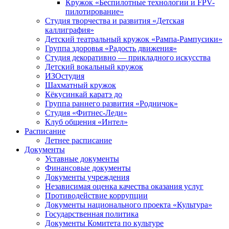
Кружок «Беспилотные технологии и FPV-
пилотирование»
Студия творчества и развития «Детская
каллиграфия»
Детский театральный кружок «Рампа-Рампусики»
Группа здоровья «Радость движения»
Студия декоративно — прикладного искусства
Детский вокальный кружок
ИЗОстудия
Шахматный кружок
Кёкусинкай каратэ до
Группа раннего развития «Родничок»
Cтудия «Фитнес-Леди»
Клуб общения «Интел»
Расписание
Летнее расписание
Документы
Уставные документы
Финансовые документы
Документы учреждения
Независимая оценка качества оказания услуг
Противодействие коррупции
Документы национального проекта «Культура»
Государственная политика
Документы Комитета по культуре