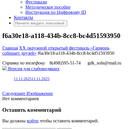
Фестивали
Методическое пособие
Инструкция по Цифровому ID
Контакты
f6a30e18-a118-434b-8cc8-bc4d51593950
Главная
XX окружной открытый фестиваль «Гармонь
собирает друзей»
f6a30e18-a118-434b-8cc8-bc4d51593950
Справки по телефону
8(498)595-51-74
gdk_soln@mail.ru
Версия для слабовидящих
11.11.2025
11.11.2025
Следующее Изображение
Нет комментариев
Оставить комментарий
Вы должны
войти
чтобы оставить комментарий.