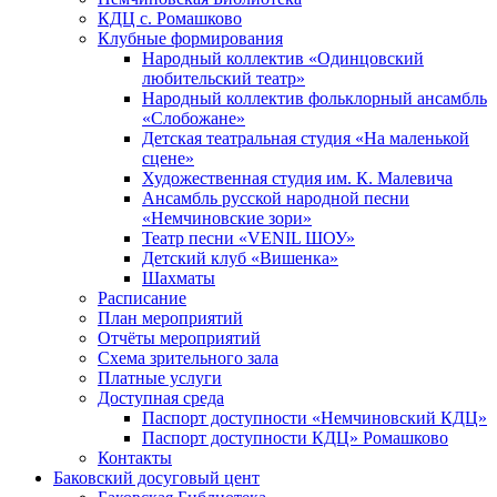
КДЦ с. Ромашково
Клубные формирования
Народный коллектив «Одинцовский
любительский театр»
Народный коллектив фольклорный ансамбль
«Слобожане»
Детская театральная студия «На маленькой
сцене»
Художественная студия им. К. Малевича
Ансамбль русской народной песни
«Немчиновские зори»
Театр песни «VENIL ШОУ»
Детский клуб «Вишенка»
Шахматы
Расписание
План мероприятий
Отчёты мероприятий
Схема зрительного зала
Платные услуги
Доступная среда
Паспорт доступности «Немчиновский КДЦ»
Паспорт доступности КДЦ» Ромашково
Контакты
Баковский досуговый цент