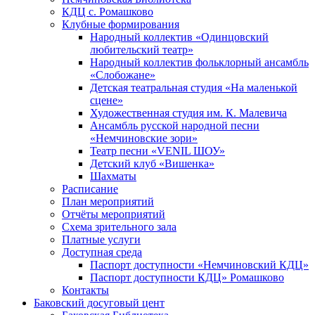
КДЦ с. Ромашково
Клубные формирования
Народный коллектив «Одинцовский
любительский театр»
Народный коллектив фольклорный ансамбль
«Слобожане»
Детская театральная студия «На маленькой
сцене»
Художественная студия им. К. Малевича
Ансамбль русской народной песни
«Немчиновские зори»
Театр песни «VENIL ШОУ»
Детский клуб «Вишенка»
Шахматы
Расписание
План мероприятий
Отчёты мероприятий
Схема зрительного зала
Платные услуги
Доступная среда
Паспорт доступности «Немчиновский КДЦ»
Паспорт доступности КДЦ» Ромашково
Контакты
Баковский досуговый цент