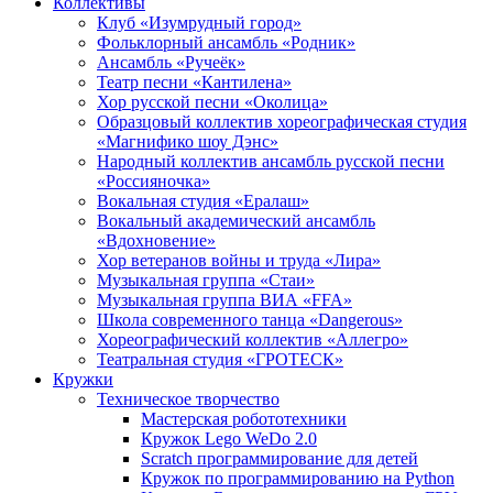
Коллективы
Клуб «Изумрудный город»
Фольклорный ансамбль «Родник»
Ансамбль «Ручеёк»
Театр песни «Кантилена»
Хор русской песни «Околица»
Образцовый коллектив хореографическая студия
«Магнифико шоу Дэнс»
Народный коллектив ансамбль русской песни
«Россияночка»
Вокальная студия «Ералаш»
Вокальный академический ансамбль
«Вдохновение»
Хор ветеранов войны и труда «Лира»
Музыкальная группа «Стаи»
Музыкальная группа ВИА «FFA»
Школа современного танца «Dangerous»
Хореографический коллектив «Аллегро»
Театральная студия «ГРОТЕСК»
Кружки
Техническое творчество
Мастерская робототехники
Кружок Lego WeDo 2.0
Scratch программирование для детей
Кружок по программированию на Python