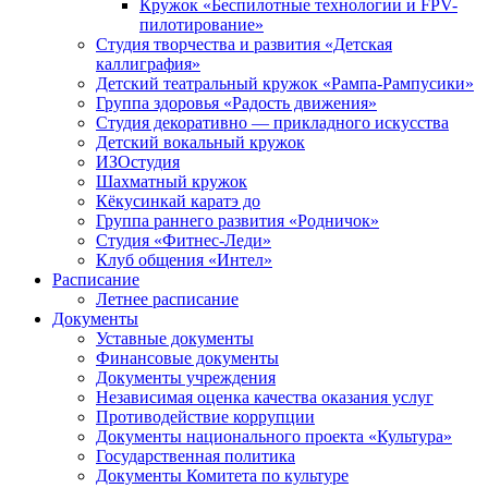
Кружок «Беспилотные технологии и FPV-
пилотирование»
Студия творчества и развития «Детская
каллиграфия»
Детский театральный кружок «Рампа-Рампусики»
Группа здоровья «Радость движения»
Студия декоративно — прикладного искусства
Детский вокальный кружок
ИЗОстудия
Шахматный кружок
Кёкусинкай каратэ до
Группа раннего развития «Родничок»
Cтудия «Фитнес-Леди»
Клуб общения «Интел»
Расписание
Летнее расписание
Документы
Уставные документы
Финансовые документы
Документы учреждения
Независимая оценка качества оказания услуг
Противодействие коррупции
Документы национального проекта «Культура»
Государственная политика
Документы Комитета по культуре