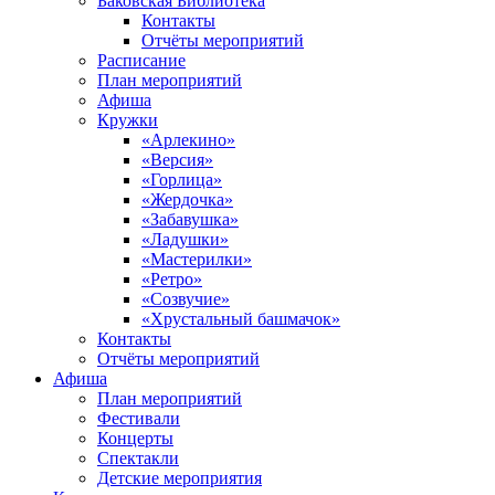
Баковская Библиотека
Контакты
Отчёты мероприятий
Расписание
План мероприятий
Афиша
Кружки
«Арлекино»
«Версия»
«Горлица»
«Жердочка»
«Забавушка»
«Ладушки»
«Мастерилки»
«Ретро»
«Созвучие»
«Хрустальный башмачок»
Контакты
Отчёты мероприятий
Афиша
План мероприятий
Фестивали
Концерты
Спектакли
Детские мероприятия