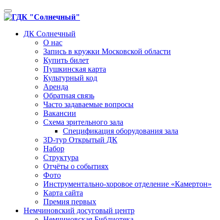
Toggle
navigation
ДК Солнечный
О нас
Запись в кружки Московской области
Купить билет
Пушкинская карта
Культурный код
Аренда
Обратная связь
Часто задаваемые вопросы
Вакансии
Схема зрительного зала
Спецификация оборудования зала
3D-тур Открытый ДК
Набор
Структура
Отчёты о событиях
Фото
Инструментально-хоровое отделение «Камертон»
Карта сайта
Премия первых
Немчиновский досуговый центр
Немчиновская Библиотека