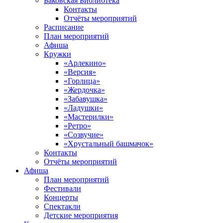
Баковская Библиотека
Контакты
Отчёты мероприятий
Расписание
План мероприятий
Афиша
Кружки
«Арлекино»
«Версия»
«Горлица»
«Жердочка»
«Забавушка»
«Ладушки»
«Мастерилки»
«Ретро»
«Созвучие»
«Хрустальный башмачок»
Контакты
Отчёты мероприятий
Афиша
План мероприятий
Фестивали
Концерты
Спектакли
Детские мероприятия