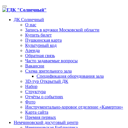
Toggle
navigation
ДК Солнечный
О нас
Запись в кружки Московской области
Купить билет
Пушкинская карта
Культурный код
Аренда
Обратная связь
Часто задаваемые вопросы
Вакансии
Схема зрительного зала
Спецификация оборудования зала
3D-тур Открытый ДК
Набор
Структура
Отчёты о событиях
Фото
Инструментально-хоровое отделение «Камертон»
Карта сайта
Премия первых
Немчиновский досуговый центр
Немчиновская Библиотека