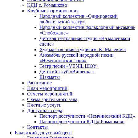
КДЦ с. Ромашково
Клубные формирования
Народный коллектив «Одинцовский
любительский театр»
Народный коллектив фольклорный ансамбль
«Слобожане»
Детская театральная студия «На маленькой
сцене»
Художественная студия им. К. Малевича
Ансамбль русской народной песни
«Немчиновские зори»
Театр песни «VENIL ШОУ»
Детский клуб «Вишенка»
Шахматы
Расписание
План мероприятий
Отчёты мероприятий
Схема зрительного зала
Платные услуги
Доступная среда
Паспорт доступности «Немчиновский КДЦ»
Паспорт доступности КДЦ» Ромашково
Контакты
Баковский досуговый цент