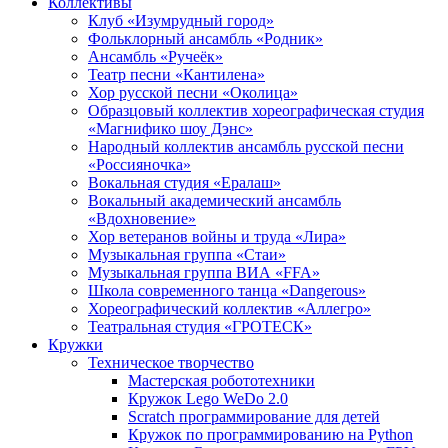
Коллективы
Клуб «Изумрудный город»
Фольклорный ансамбль «Родник»
Ансамбль «Ручеёк»
Театр песни «Кантилена»
Хор русской песни «Околица»
Образцовый коллектив хореографическая студия
«Магнифико шоу Дэнс»
Народный коллектив ансамбль русской песни
«Россияночка»
Вокальная студия «Ералаш»
Вокальный академический ансамбль
«Вдохновение»
Хор ветеранов войны и труда «Лира»
Музыкальная группа «Стаи»
Музыкальная группа ВИА «FFA»
Школа современного танца «Dangerous»
Хореографический коллектив «Аллегро»
Театральная студия «ГРОТЕСК»
Кружки
Техническое творчество
Мастерская робототехники
Кружок Lego WeDo 2.0
Scratch программирование для детей
Кружок по программированию на Python