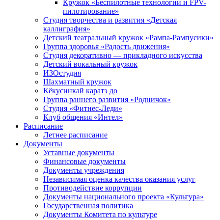
Кружок «Беспилотные технологии и FPV-
пилотирование»
Студия творчества и развития «Детская
каллиграфия»
Детский театральный кружок «Рампа-Рампусики»
Группа здоровья «Радость движения»
Студия декоративно — прикладного искусства
Детский вокальный кружок
ИЗОстудия
Шахматный кружок
Кёкусинкай каратэ до
Группа раннего развития «Родничок»
Cтудия «Фитнес-Леди»
Клуб общения «Интел»
Расписание
Летнее расписание
Документы
Уставные документы
Финансовые документы
Документы учреждения
Независимая оценка качества оказания услуг
Противодействие коррупции
Документы национального проекта «Культура»
Государственная политика
Документы Комитета по культуре