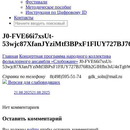
Фестивали
Методическое пособие
Инструкция по Цифровому ID
Контакты
J0-FVE66i7xsUt-
53wjc87XfanJYziMtf3BPxF1FlUY727BJ
Главная
Концертная программа народного коллектива
фольклорного ансамбля «Слобожане»
J0-FVE66i7xsUt-
53wjc87XfanJYziMtf3BPxF1FlUY727BJ76Rh2GIHfhs3sU4nTgb
Справки по телефону
8(498)595-51-74
gdk_soln@mail.ru
Версия для слабовидящих
21.08.2025
21.08.2025
Нет комментариев
Оставить комментарий
Вы должны
войти
чтобы оставить комментарий.