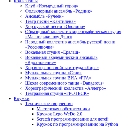
Коллективы
Клуб «Изумрудный город»
Фольклорный ансамбль «Родник»
Ансамбль «Ручеёк»
Театр песни «Кантилена»
Хор русской песни «Околица»
Образцовый коллектив хореографическая студия
«Магнифико шоу Дэнс»
Народный коллектив ансамбль русской песни
«Россияночка»
Вокальная студия «Ералаш»
Вокальный академический ансамбль
«Вдохновение»
Хор ветеранов войны и труда «Лира»
Музыкальная группа «Стаи»
Музыкальная группа ВИА «FFA»
Школа современного танца «Dangerous»
Хореографический коллектив «Аллегро»
Театральная студия «ГРОТЕСК»
Кружки
Техническое творчество
Мастерская робототехники
Кружок Lego WeDo 2.0
Scratch программирование для детей
Кружок по программированию на Python