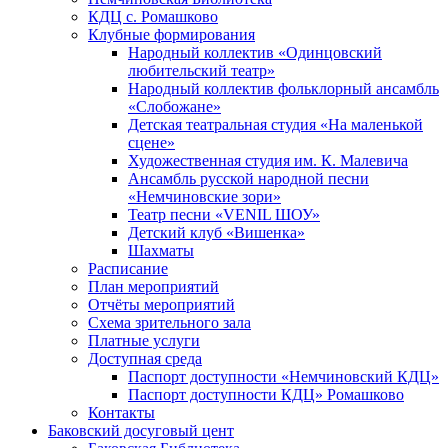
КДЦ с. Ромашково
Клубные формирования
Народный коллектив «Одинцовский
любительский театр»
Народный коллектив фольклорный ансамбль
«Слобожане»
Детская театральная студия «На маленькой
сцене»
Художественная студия им. К. Малевича
Ансамбль русской народной песни
«Немчиновские зори»
Театр песни «VENIL ШОУ»
Детский клуб «Вишенка»
Шахматы
Расписание
План мероприятий
Отчёты мероприятий
Схема зрительного зала
Платные услуги
Доступная среда
Паспорт доступности «Немчиновский КДЦ»
Паспорт доступности КДЦ» Ромашково
Контакты
Баковский досуговый цент