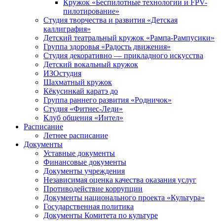
Кружок «Беспилотные технологии и FPV-
пилотирование»
Студия творчества и развития «Детская
каллиграфия»
Детский театральный кружок «Рампа-Рампусики»
Группа здоровья «Радость движения»
Студия декоративно — прикладного искусства
Детский вокальный кружок
ИЗОстудия
Шахматный кружок
Кёкусинкай каратэ до
Группа раннего развития «Родничок»
Cтудия «Фитнес-Леди»
Клуб общения «Интел»
Расписание
Летнее расписание
Документы
Уставные документы
Финансовые документы
Документы учреждения
Независимая оценка качества оказания услуг
Противодействие коррупции
Документы национального проекта «Культура»
Государственная политика
Документы Комитета по культуре