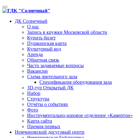
Toggle
navigation
ДК Солнечный
О нас
Запись в кружки Московской области
Купить билет
Пушкинская карта
Культурный код
Аренда
Обратная связь
Часто задаваемые вопросы
Вакансии
Схема зрительного зала
Спецификация оборудования зала
3D-тур Открытый ДК
Набор
Структура
Отчёты о событиях
Фото
Инструментально-хоровое отделение «Камертон»
Карта сайта
Премия первых
Немчиновский досуговый центр
Немчиновская Библиотека