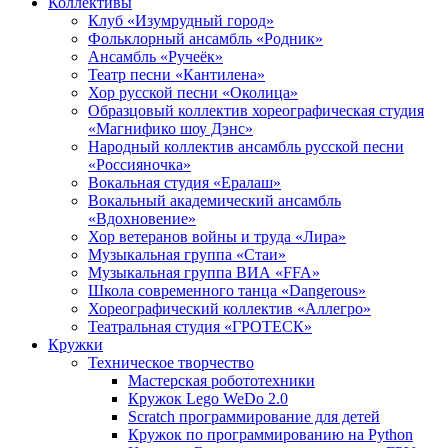
Коллективы
Клуб «Изумрудный город»
Фольклорный ансамбль «Родник»
Ансамбль «Ручеёк»
Театр песни «Кантилена»
Хор русской песни «Околица»
Образцовый коллектив хореографическая студия
«Магнифико шоу Дэнс»
Народный коллектив ансамбль русской песни
«Россияночка»
Вокальная студия «Ералаш»
Вокальный академический ансамбль
«Вдохновение»
Хор ветеранов войны и труда «Лира»
Музыкальная группа «Стаи»
Музыкальная группа ВИА «FFA»
Школа современного танца «Dangerous»
Хореографический коллектив «Аллегро»
Театральная студия «ГРОТЕСК»
Кружки
Техническое творчество
Мастерская робототехники
Кружок Lego WeDo 2.0
Scratch программирование для детей
Кружок по программированию на Python