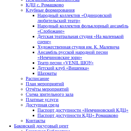
КДЦ с. Ромашково
Клубные формирования
Народный коллектив «Одинцовский
любительский театр»
Народный коллектив фольклорный ансамбль
«Слобожане»
Детская театральная студия «На маленькой
сцене»
Художественная студия им. К. Малевича
Ансамбль русской народной песни
«Немчиновские зори»
Театр песни «VENIL ШОУ»
Детский клуб «Вишенка»
Шахматы
Расписание
План мероприятий
Отчёты мероприятий
Схема зрительного зала
Платные услуги
Доступная среда
Паспорт доступности «Немчиновский КДЦ»
Паспорт доступности КДЦ» Ромашково
Контакты
Баковский досуговый цент