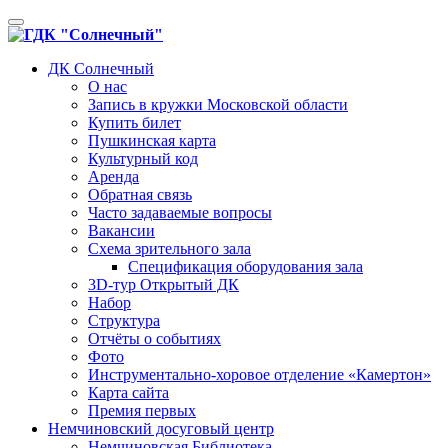
Toggle
navigation
ДК Солнечный
О нас
Запись в кружки Московской области
Купить билет
Пушкинская карта
Культурный код
Аренда
Обратная связь
Часто задаваемые вопросы
Вакансии
Схема зрительного зала
Спецификация оборудования зала
3D-тур Открытый ДК
Набор
Структура
Отчёты о событиях
Фото
Инструментально-хоровое отделение «Камертон»
Карта сайта
Премия первых
Немчиновский досуговый центр
Немчиновская Библиотека