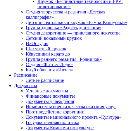
Кружок «Беспилотные технологии и FPV-
пилотирование»
Студия творчества и развития «Детская
каллиграфия»
Детский театральный кружок «Рампа-Рампусики»
Группа здоровья «Радость движения»
Студия декоративно — прикладного искусства
Детский вокальный кружок
ИЗОстудия
Шахматный кружок
Кёкусинкай каратэ до
Группа раннего развития «Родничок»
Cтудия «Фитнес-Леди»
Клуб общения «Интел»
Расписание
Летнее расписание
Документы
Уставные документы
Финансовые документы
Документы учреждения
Независимая оценка качества оказания услуг
Противодействие коррупции
Документы национального проекта «Культура»
Государственная политика
Документы Комитета по культуре