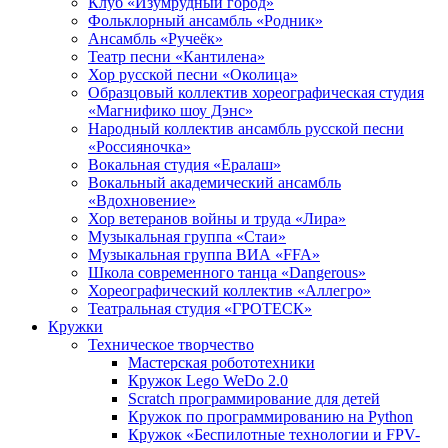
Клуб «Изумрудный город»
Фольклорный ансамбль «Родник»
Ансамбль «Ручеёк»
Театр песни «Кантилена»
Хор русской песни «Околица»
Образцовый коллектив хореографическая студия
«Магнифико шоу Дэнс»
Народный коллектив ансамбль русской песни
«Россияночка»
Вокальная студия «Ералаш»
Вокальный академический ансамбль
«Вдохновение»
Хор ветеранов войны и труда «Лира»
Музыкальная группа «Стаи»
Музыкальная группа ВИА «FFA»
Школа современного танца «Dangerous»
Хореографический коллектив «Аллегро»
Театральная студия «ГРОТЕСК»
Кружки
Техническое творчество
Мастерская робототехники
Кружок Lego WeDo 2.0
Scratch программирование для детей
Кружок по программированию на Python
Кружок «Беспилотные технологии и FPV-