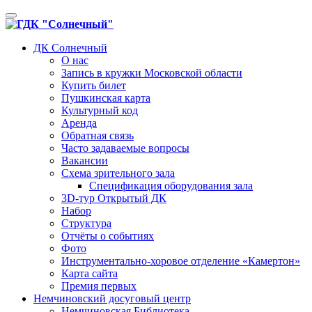
Toggle
navigation
ДК Солнечный
О нас
Запись в кружки Московской области
Купить билет
Пушкинская карта
Культурный код
Аренда
Обратная связь
Часто задаваемые вопросы
Вакансии
Схема зрительного зала
Спецификация оборудования зала
3D-тур Открытый ДК
Набор
Структура
Отчёты о событиях
Фото
Инструментально-хоровое отделение «Камертон»
Карта сайта
Премия первых
Немчиновский досуговый центр
Немчиновская Библиотека