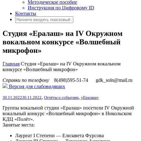
Методическое пособие
Инструкция по Цифровому ID
Контакты
Cтудия «Ералаш» на IV Окружном
вокальном конкурсе «Волшебный
микрофон»
Главная
Cтудия «Ералаш» на IV Окружном вокальном
конкурсе «Волшебный микрофон»
Справки по телефону
8(498)595-51-74
gdk_soln@mail.ru
Версия для слабовидящих
,
30.11.2022
30.11.2022
Отчёты о событиях
,
«Ералаш»
Группы вокальной студии «Ералаш» посетили IV Окружной
вокальный конкурс «Волшебный микрофон» в Никольском
КДЦ «Полёт».
Занятые места:
Лауреат I Степени — Елизавета Фурсова