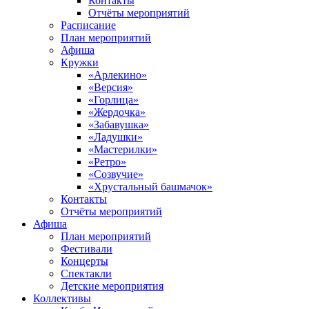
Контакты
Отчёты мероприятий
Расписание
План мероприятий
Афиша
Кружки
«Арлекино»
«Версия»
«Горлица»
«Жердочка»
«Забавушка»
«Ладушки»
«Мастерилки»
«Ретро»
«Созвучие»
«Хрустальный башмачок»
Контакты
Отчёты мероприятий
Афиша
План мероприятий
Фестивали
Концерты
Спектакли
Детские мероприятия
Коллективы