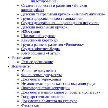
пилотирование»
Студия творчества и развития «Детская
каллиграфия»
Детский театральный кружок «Рампа-Рампусики»
Группа здоровья «Радость движения»
Студия декоративно — прикладного искусства
Детский вокальный кружок
ИЗОстудия
Шахматный кружок
Кёкусинкай каратэ до
Группа раннего развития «Родничок»
Cтудия «Фитнес-Леди»
Клуб общения «Интел»
Расписание
Летнее расписание
Документы
Уставные документы
Финансовые документы
Документы учреждения
Независимая оценка качества оказания услуг
Противодействие коррупции
Документы национального проекта «Культура»
Государственная политика
Документы Комитета по культуре
Фестивали