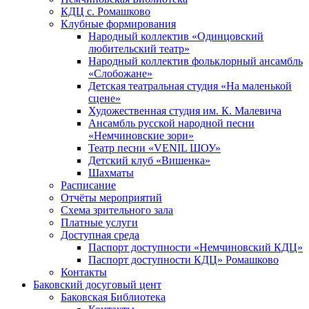
КДЦ с. Ромашково
Клубные формирования
Народный коллектив «Одинцовский
любительский театр»
Народный коллектив фольклорный ансамбль
«Слобожане»
Детская театральная студия «На маленькой
сцене»
Художественная студия им. К. Малевича
Ансамбль русской народной песни
«Немчиновские зори»
Театр песни «VENIL ШОУ»
Детский клуб «Вишенка»
Шахматы
Расписание
Отчёты мероприятий
Схема зрительного зала
Платные услуги
Доступная среда
Паспорт доступности «Немчиновский КДЦ»
Паспорт доступности КДЦ» Ромашково
Контакты
Баковский досуговый цент
Баковская Библиотека