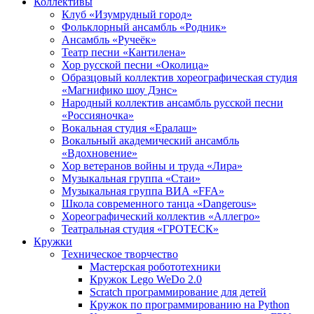
Коллективы
Клуб «Изумрудный город»
Фольклорный ансамбль «Родник»
Ансамбль «Ручеёк»
Театр песни «Кантилена»
Хор русской песни «Околица»
Образцовый коллектив хореографическая студия
«Магнифико шоу Дэнс»
Народный коллектив ансамбль русской песни
«Россияночка»
Вокальная студия «Ералаш»
Вокальный академический ансамбль
«Вдохновение»
Хор ветеранов войны и труда «Лира»
Музыкальная группа «Стаи»
Музыкальная группа ВИА «FFA»
Школа современного танца «Dangerous»
Хореографический коллектив «Аллегро»
Театральная студия «ГРОТЕСК»
Кружки
Техническое творчество
Мастерская робототехники
Кружок Lego WeDo 2.0
Scratch программирование для детей
Кружок по программированию на Python