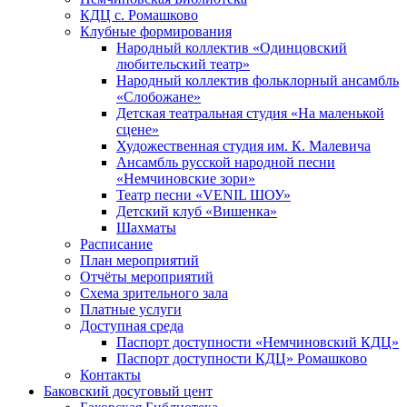
КДЦ с. Ромашково
Клубные формирования
Народный коллектив «Одинцовский
любительский театр»
Народный коллектив фольклорный ансамбль
«Слобожане»
Детская театральная студия «На маленькой
сцене»
Художественная студия им. К. Малевича
Ансамбль русской народной песни
«Немчиновские зори»
Театр песни «VENIL ШОУ»
Детский клуб «Вишенка»
Шахматы
Расписание
План мероприятий
Отчёты мероприятий
Схема зрительного зала
Платные услуги
Доступная среда
Паспорт доступности «Немчиновский КДЦ»
Паспорт доступности КДЦ» Ромашково
Контакты
Баковский досуговый цент