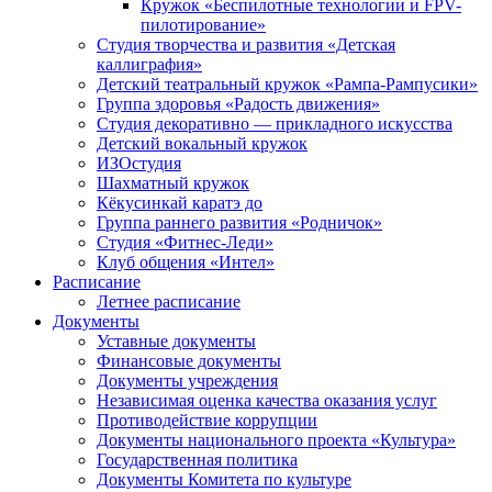
Кружок «Беспилотные технологии и FPV-
пилотирование»
Студия творчества и развития «Детская
каллиграфия»
Детский театральный кружок «Рампа-Рампусики»
Группа здоровья «Радость движения»
Студия декоративно — прикладного искусства
Детский вокальный кружок
ИЗОстудия
Шахматный кружок
Кёкусинкай каратэ до
Группа раннего развития «Родничок»
Cтудия «Фитнес-Леди»
Клуб общения «Интел»
Расписание
Летнее расписание
Документы
Уставные документы
Финансовые документы
Документы учреждения
Независимая оценка качества оказания услуг
Противодействие коррупции
Документы национального проекта «Культура»
Государственная политика
Документы Комитета по культуре