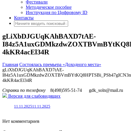
Фестивали
Методическое пособие
Инструкция по Цифровому ID
Контакты
gLiXbDJGUqKAhBAXD7tAE-
I84z5A1uxGDMkzdwZOXTBVmBYtKQ8H
4kKR4acEl34R
Главная
Состоялась премьера «Доходного места»
gLiXbDJGUqKAhBAXD7tAE-
I84z5A1uxGDMkzdwZOXTBVmBYtKQ8HPTSBi_PSb47gICN3n
4kKR4acEl34R
Справки по телефону
8(498)595-51-74
gdk_soln@mail.ru
Версия для слабовидящих
11.11.2025
11.11.2025
Нет комментариев