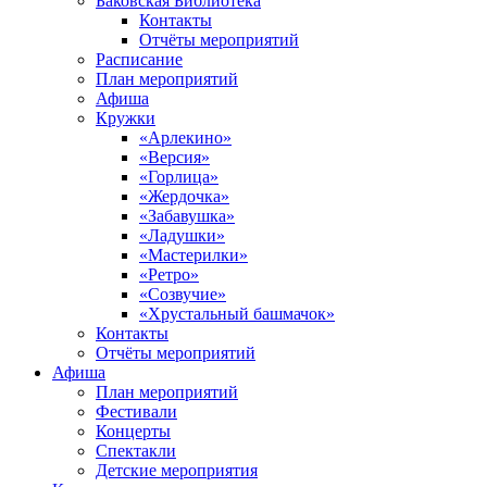
Баковская Библиотека
Контакты
Отчёты мероприятий
Расписание
План мероприятий
Афиша
Кружки
«Арлекино»
«Версия»
«Горлица»
«Жердочка»
«Забавушка»
«Ладушки»
«Мастерилки»
«Ретро»
«Созвучие»
«Хрустальный башмачок»
Контакты
Отчёты мероприятий
Афиша
План мероприятий
Фестивали
Концерты
Спектакли
Детские мероприятия