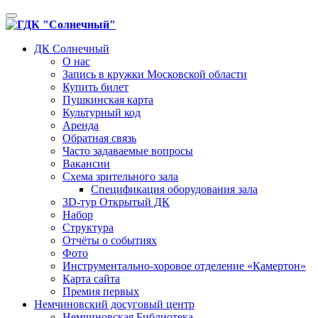
Toggle
navigation
ДК Солнечный
О нас
Запись в кружки Московской области
Купить билет
Пушкинская карта
Культурный код
Аренда
Обратная связь
Часто задаваемые вопросы
Вакансии
Схема зрительного зала
Спецификация оборудования зала
3D-тур Открытый ДК
Набор
Структура
Отчёты о событиях
Фото
Инструментально-хоровое отделение «Камертон»
Карта сайта
Премия первых
Немчиновский досуговый центр
Немчиновская Библиотека