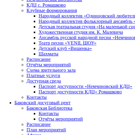
КДЦ с. Ромашково
Клубные формирования
Народный коллектив «Одинцовский любитель
Народный коллектив фольклорный ансамбль 
Детская театральная студия «На маленькой сц
Художественная студия им. К. Малевича
Ансамбль русской народной песни «Немчинов
Театр песни «VENIL ШОУ»
Детский клуб «Вишенка»
Шахматы
Расписание
Отчёты мероприятий
Схема зрительного зала
Платные услуги
Доступная среда
Паспорт доступности «Немчиновский КДЦ»
Паспорт доступности КДЦ» Ромашково
Контакты
Баковский досуговый цент
Баковская Библиотека
Контакты
Отчёты мероприятий
Расписание
План мероприятий