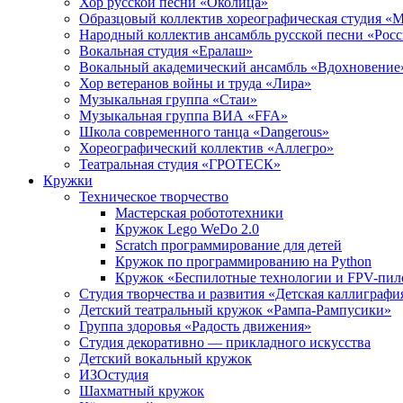
Хор русской песни «Околица»
Образцовый коллектив хореографическая студия «
Народный коллектив ансамбль русской песни «Рос
Вокальная студия «Ералаш»
Вокальный академический ансамбль «Вдохновение
Хор ветеранов войны и труда «Лира»
Музыкальная группа «Стаи»
Музыкальная группа ВИА «FFA»
Школа современного танца «Dangerous»
Хореографический коллектив «Аллегро»
Театральная студия «ГРОТЕСК»
Кружки
Техническое творчество
Мастерская робототехники
Кружок Lego WeDo 2.0
Scratch программирование для детей
Кружок по программированию на Python
Кружок «Беспилотные технологии и FPV-пил
Студия творчества и развития «Детская каллиграфи
Детский театральный кружок «Рампа-Рампусики»
Группа здоровья «Радость движения»
Студия декоративно — прикладного искусства
Детский вокальный кружок
ИЗОстудия
Шахматный кружок