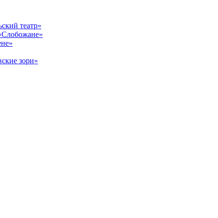
ский театр»
«Слобожане»
ене»
ские зори»