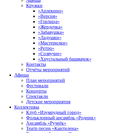
Афиша
Кружки
«Арлекино»
«Версия»
«Горлица»
«Жердочка»
«Забавушка»
«Ладушки»
«Мастерилки»
«Ретро»
«Созвучие»
«Хрустальный башмачок»
Контакты
Отчёты мероприятий
Афиша
План мероприятий
Фестивали
Концерты
Спектакли
Детские мероприятия
Коллективы
Клуб «Изумрудный город»
Фольклорный ансамбль «Родник»
Ансамбль «Ручеёк»
Театр песни «Кантилена»