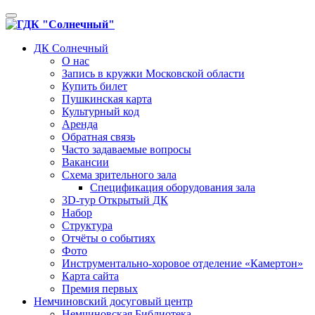
Toggle
navigation
ДК Солнечный
О нас
Запись в кружки Московской области
Купить билет
Пушкинская карта
Культурный код
Аренда
Обратная связь
Часто задаваемые вопросы
Вакансии
Схема зрительного зала
Спецификация оборудования зала
3D-тур Открытый ДК
Набор
Структура
Отчёты о событиях
Фото
Инструментально-хоровое отделение «Камертон»
Карта сайта
Премия первых
Немчиновский досуговый центр
Немчиновская Библиотека