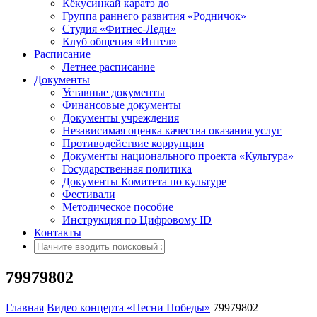
Кёкусинкай каратэ до
Группа раннего развития «Родничок»
Cтудия «Фитнес-Леди»
Клуб общения «Интел»
Расписание
Летнее расписание
Документы
Уставные документы
Финансовые документы
Документы учреждения
Независимая оценка качества оказания услуг
Противодействие коррупции
Документы национального проекта «Культура»
Государственная политика
Документы Комитета по культуре
Фестивали
Методическое пособие
Инструкция по Цифровому ID
Контакты
79979802
Главная
Видео концерта «Песни Победы»
79979802