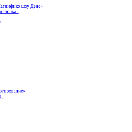
Магнифико шоу Дэнс»
сияночка»
»
отирование»
я»