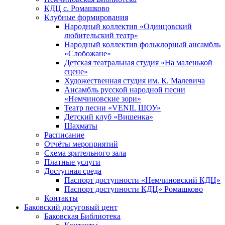
КДЦ с. Ромашково
Клубные формирования
Народный коллектив «Одинцовский
любительский театр»
Народный коллектив фольклорный ансамбль
«Слобожане»
Детская театральная студия «На маленькой
сцене»
Художественная студия им. К. Малевича
Ансамбль русской народной песни
«Немчиновские зори»
Театр песни «VENIL ШОУ»
Детский клуб «Вишенка»
Шахматы
Расписание
Отчёты мероприятий
Схема зрительного зала
Платные услуги
Доступная среда
Паспорт доступности «Немчиновский КДЦ»
Паспорт доступности КДЦ» Ромашково
Контакты
Баковский досуговый цент
Баковская Библиотека