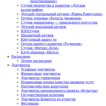
пилотирование»
Студия творчества и развития «Детская
каллиграфия»
Детский театральный кружок «Рампа-Рампусики»
Группа здоровья «Радость движения»
Студия декоративно — прикладного искусства
Детский вокальный кружок
ИЗОстудия
Шахматный кружок
Кёкусинкай каратэ до
Группа раннего развития «Родничок»
Cтудия «Фитнес-Леди»
Клуб общения «Интел»
Расписание
Летнее расписание
Документы
Уставные документы
Финансовые документы
Документы учреждения
Независимая оценка качества оказания услуг
Противодействие коррупции
Документы национального проекта «Культура»
Государственная политика
Документы Комитета по культуре
Фестивали