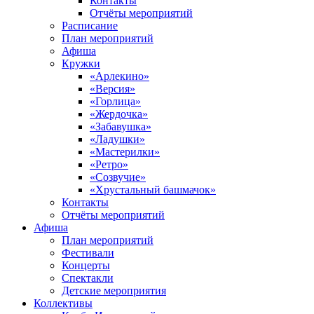
Контакты
Отчёты мероприятий
Расписание
План мероприятий
Афиша
Кружки
«Арлекино»
«Версия»
«Горлица»
«Жердочка»
«Забавушка»
«Ладушки»
«Мастерилки»
«Ретро»
«Созвучие»
«Хрустальный башмачок»
Контакты
Отчёты мероприятий
Афиша
План мероприятий
Фестивали
Концерты
Спектакли
Детские мероприятия
Коллективы