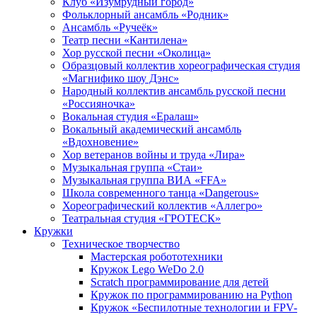
Клуб «Изумрудный город»
Фольклорный ансамбль «Родник»
Ансамбль «Ручеёк»
Театр песни «Кантилена»
Хор русской песни «Околица»
Образцовый коллектив хореографическая студия
«Магнифико шоу Дэнс»
Народный коллектив ансамбль русской песни
«Россияночка»
Вокальная студия «Ералаш»
Вокальный академический ансамбль
«Вдохновение»
Хор ветеранов войны и труда «Лира»
Музыкальная группа «Стаи»
Музыкальная группа ВИА «FFA»
Школа современного танца «Dangerous»
Хореографический коллектив «Аллегро»
Театральная студия «ГРОТЕСК»
Кружки
Техническое творчество
Мастерская робототехники
Кружок Lego WeDo 2.0
Scratch программирование для детей
Кружок по программированию на Python
Кружок «Беспилотные технологии и FPV-