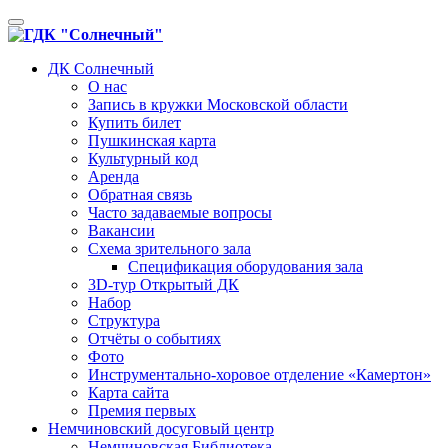
Toggle
navigation
ДК Солнечный
О нас
Запись в кружки Московской области
Купить билет
Пушкинская карта
Культурный код
Аренда
Обратная связь
Часто задаваемые вопросы
Вакансии
Схема зрительного зала
Спецификация оборудования зала
3D-тур Открытый ДК
Набор
Структура
Отчёты о событиях
Фото
Инструментально-хоровое отделение «Камертон»
Карта сайта
Премия первых
Немчиновский досуговый центр
Немчиновская Библиотека