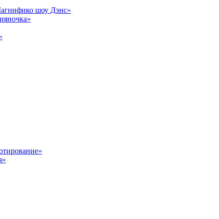
Магнифико шоу Дэнс»
сияночка»
»
отирование»
я»