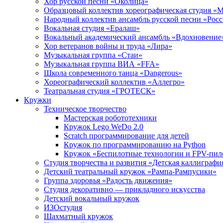
Хор русской песни «Околица»
Образцовый коллектив хореографическая студия «
Народный коллектив ансамбль русской песни «Рос
Вокальная студия «Ералаш»
Вокальный академический ансамбль «Вдохновение
Хор ветеранов войны и труда «Лира»
Музыкальная группа «Стаи»
Музыкальная группа ВИА «FFA»
Школа современного танца «Dangerous»
Хореографический коллектив «Аллегро»
Театральная студия «ГРОТЕСК»
Кружки
Техническое творчество
Мастерская робототехники
Кружок Lego WeDo 2.0
Scratch программирование для детей
Кружок по программированию на Python
Кружок «Беспилотные технологии и FPV-пил
Студия творчества и развития «Детская каллиграфи
Детский театральный кружок «Рампа-Рампусики»
Группа здоровья «Радость движения»
Студия декоративно — прикладного искусства
Детский вокальный кружок
ИЗОстудия
Шахматный кружок