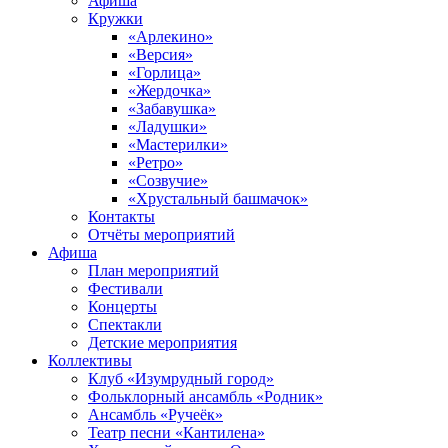
Афиша
Кружки
«Арлекино»
«Версия»
«Горлица»
«Жердочка»
«Забавушка»
«Ладушки»
«Мастерилки»
«Ретро»
«Созвучие»
«Хрустальный башмачок»
Контакты
Отчёты мероприятий
Афиша
План мероприятий
Фестивали
Концерты
Спектакли
Детские мероприятия
Коллективы
Клуб «Изумрудный город»
Фольклорный ансамбль «Родник»
Ансамбль «Ручеёк»
Театр песни «Кантилена»