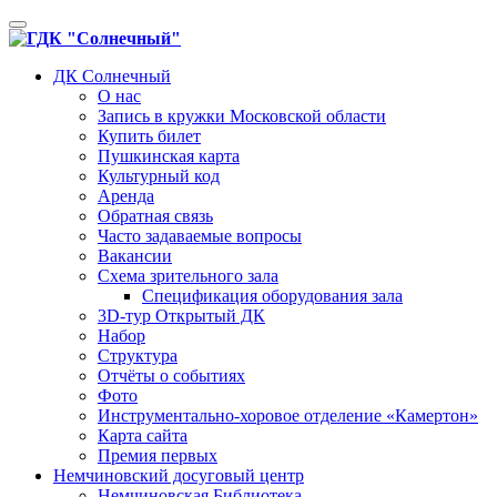
Toggle
navigation
ДК Солнечный
О нас
Запись в кружки Московской области
Купить билет
Пушкинская карта
Культурный код
Аренда
Обратная связь
Часто задаваемые вопросы
Вакансии
Схема зрительного зала
Спецификация оборудования зала
3D-тур Открытый ДК
Набор
Структура
Отчёты о событиях
Фото
Инструментально-хоровое отделение «Камертон»
Карта сайта
Премия первых
Немчиновский досуговый центр
Немчиновская Библиотека