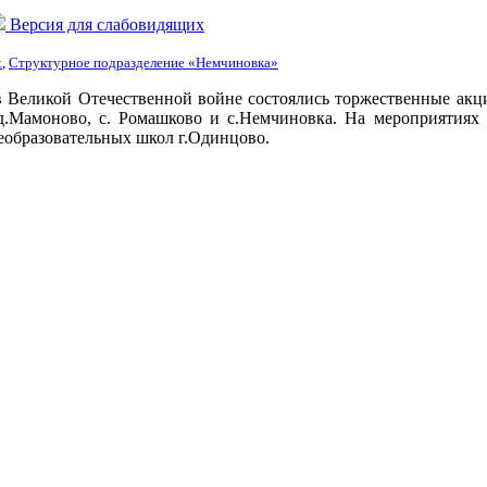
Версия для слабовидящих
х
,
Структурное подразделение «Немчиновка»
в Великой Отечественной войне состоялись торжественные акц
.Мамоново, с. Ромашково и с.Немчиновка. На мероприятиях 
щеобразовательных школ г.Одинцово.