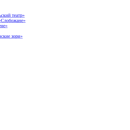
ский театр»
«Слобожане»
ене»
ские зори»