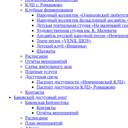
КДЦ с. Ромашково
Клубные формирования
Народный коллектив «Одинцовский любитель
Народный коллектив фольклорный ансамбль 
Детская театральная студия «На маленькой сц
Художественная студия им. К. Малевича
Ансамбль русской народной песни «Немчинов
Театр песни «VENIL ШОУ»
Детский клуб «Вишенка»
Шахматы
Расписание
Отчёты мероприятий
Схема зрительного зала
Платные услуги
Доступная среда
Паспорт доступности «Немчиновский КДЦ»
Паспорт доступности КДЦ» Ромашково
Контакты
Баковский досуговый цент
Баковская Библиотека
Контакты
Отчёты мероприятий
Расписание
План мероприятий