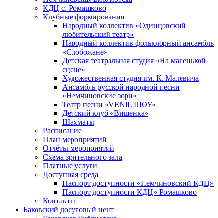
КДЦ с. Ромашково
Клубные формирования
Народный коллектив «Одинцовский
любительский театр»
Народный коллектив фольклорный ансамбль
«Слобожане»
Детская театральная студия «На маленькой
сцене»
Художественная студия им. К. Малевича
Ансамбль русской народной песни
«Немчиновские зори»
Театр песни «VENIL ШОУ»
Детский клуб «Вишенка»
Шахматы
Расписание
План мероприятий
Отчёты мероприятий
Схема зрительного зала
Платные услуги
Доступная среда
Паспорт доступности «Немчиновский КДЦ»
Паспорт доступности КДЦ» Ромашково
Контакты
Баковский досуговый цент