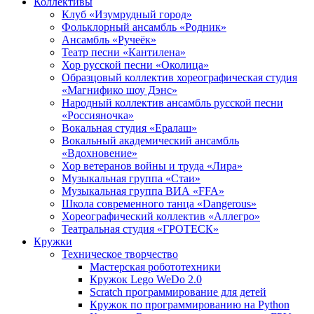
Коллективы
Клуб «Изумрудный город»
Фольклорный ансамбль «Родник»
Ансамбль «Ручеёк»
Театр песни «Кантилена»
Хор русской песни «Околица»
Образцовый коллектив хореографическая студия
«Магнифико шоу Дэнс»
Народный коллектив ансамбль русской песни
«Россияночка»
Вокальная студия «Ералаш»
Вокальный академический ансамбль
«Вдохновение»
Хор ветеранов войны и труда «Лира»
Музыкальная группа «Стаи»
Музыкальная группа ВИА «FFA»
Школа современного танца «Dangerous»
Хореографический коллектив «Аллегро»
Театральная студия «ГРОТЕСК»
Кружки
Техническое творчество
Мастерская робототехники
Кружок Lego WeDo 2.0
Scratch программирование для детей
Кружок по программированию на Python