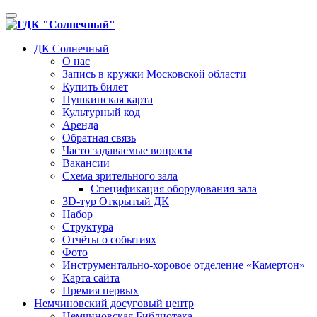
Toggle
navigation
ДК Солнечный
О нас
Запись в кружки Московской области
Купить билет
Пушкинская карта
Культурный код
Аренда
Обратная связь
Часто задаваемые вопросы
Вакансии
Схема зрительного зала
Спецификация оборудования зала
3D-тур Открытый ДК
Набор
Структура
Отчёты о событиях
Фото
Инструментально-хоровое отделение «Камертон»
Карта сайта
Премия первых
Немчиновский досуговый центр
Немчиновская Библиотека