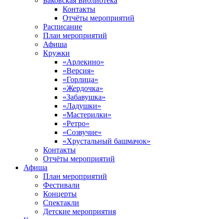
Баковская Библиотека
Контакты
Отчёты мероприятий
Расписание
План мероприятий
Афиша
Кружки
«Арлекино»
«Версия»
«Горлица»
«Жердочка»
«Забавушка»
«Ладушки»
«Мастерилки»
«Ретро»
«Созвучие»
«Хрустальный башмачок»
Контакты
Отчёты мероприятий
Афиша
План мероприятий
Фестивали
Концерты
Спектакли
Детские мероприятия