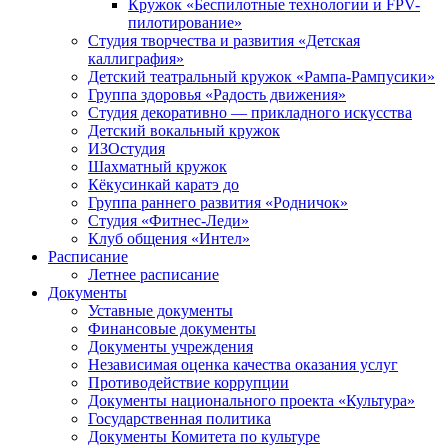
Кружок «Беспилотные технологии и FPV-
пилотирование»
Студия творчества и развития «Детская
каллиграфия»
Детский театральный кружок «Рампа-Рампусики»
Группа здоровья «Радость движения»
Студия декоративно — прикладного искусства
Детский вокальный кружок
ИЗОстудия
Шахматный кружок
Кёкусинкай каратэ до
Группа раннего развития «Родничок»
Cтудия «Фитнес-Леди»
Клуб общения «Интел»
Расписание
Летнее расписание
Документы
Уставные документы
Финансовые документы
Документы учреждения
Независимая оценка качества оказания услуг
Противодействие коррупции
Документы национального проекта «Культура»
Государственная политика
Документы Комитета по культуре