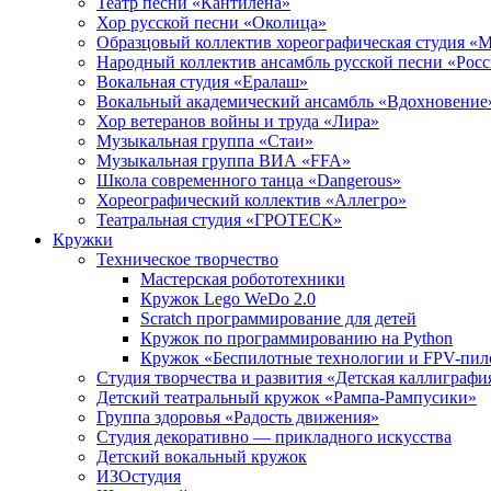
Театр песни «Кантилена»
Хор русской песни «Околица»
Образцовый коллектив хореографическая студия «
Народный коллектив ансамбль русской песни «Рос
Вокальная студия «Ералаш»
Вокальный академический ансамбль «Вдохновение
Хор ветеранов войны и труда «Лира»
Музыкальная группа «Стаи»
Музыкальная группа ВИА «FFA»
Школа современного танца «Dangerous»
Хореографический коллектив «Аллегро»
Театральная студия «ГРОТЕСК»
Кружки
Техническое творчество
Мастерская робототехники
Кружок Lego WeDo 2.0
Scratch программирование для детей
Кружок по программированию на Python
Кружок «Беспилотные технологии и FPV-пил
Студия творчества и развития «Детская каллиграфи
Детский театральный кружок «Рампа-Рампусики»
Группа здоровья «Радость движения»
Студия декоративно — прикладного искусства
Детский вокальный кружок
ИЗОстудия