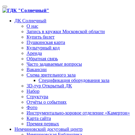
Toggle
navigation
ДК Солнечный
О нас
Запись в кружки Московской области
Купить билет
Пушкинская карта
Культурный код
Аренда
Обратная связь
Часто задаваемые вопросы
Вакансии
Схема зрительного зала
Спецификация оборудования зала
3D-тур Открытый ДК
Набор
Структура
Отчёты о событиях
Фото
Инструментально-хоровое отделение «Камертон»
Карта сайта
Премия первых
Немчиновский досуговый центр
Немчиновская Библиотека