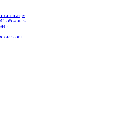
ский театр»
«Слобожане»
ене»
ские зори»