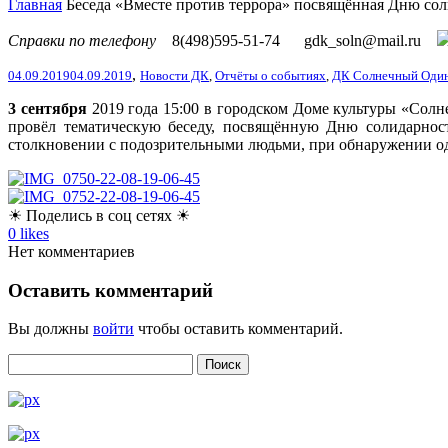
Главная
Беседа «Вместе против террора» посвящённая Дню сол
Справки по телефону
8(498)595-51-74
gdk_soln@mail.ru
,
04.09.2019
04.09.2019
Новости ДК
,
Отчёты о событиях
,
ДК Солнечный Оди
3 сентября
2019 года 15:00 в городском Доме культуры «Сол
провёл тематическую беседу, посвящённую Дню солидарнос
столкновении с подозрительными людьми, при обнаружении од
☀ Поделись в соц сетях ☀
0
likes
Нет комментариев
Оставить комментарий
Вы должны
войти
чтобы оставить комментарий.