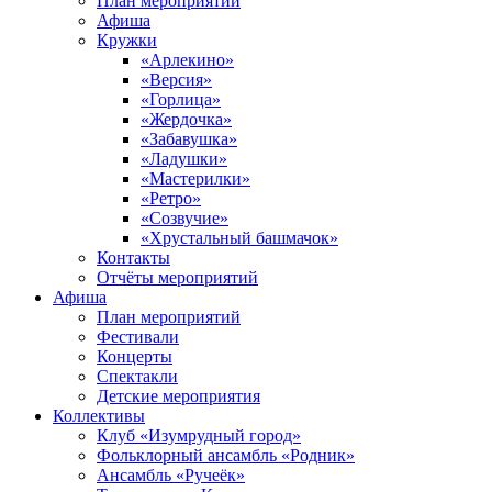
План мероприятий
Афиша
Кружки
«Арлекино»
«Версия»
«Горлица»
«Жердочка»
«Забавушка»
«Ладушки»
«Мастерилки»
«Ретро»
«Созвучие»
«Хрустальный башмачок»
Контакты
Отчёты мероприятий
Афиша
План мероприятий
Фестивали
Концерты
Спектакли
Детские мероприятия
Коллективы
Клуб «Изумрудный город»
Фольклорный ансамбль «Родник»
Ансамбль «Ручеёк»