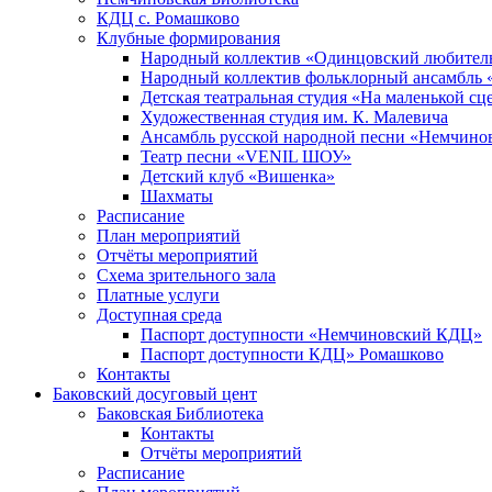
КДЦ с. Ромашково
Клубные формирования
Народный коллектив «Одинцовский любитель
Народный коллектив фольклорный ансамбль 
Детская театральная студия «На маленькой сц
Художественная студия им. К. Малевича
Ансамбль русской народной песни «Немчинов
Театр песни «VENIL ШОУ»
Детский клуб «Вишенка»
Шахматы
Расписание
План мероприятий
Отчёты мероприятий
Схема зрительного зала
Платные услуги
Доступная среда
Паспорт доступности «Немчиновский КДЦ»
Паспорт доступности КДЦ» Ромашково
Контакты
Баковский досуговый цент
Баковская Библиотека
Контакты
Отчёты мероприятий
Расписание