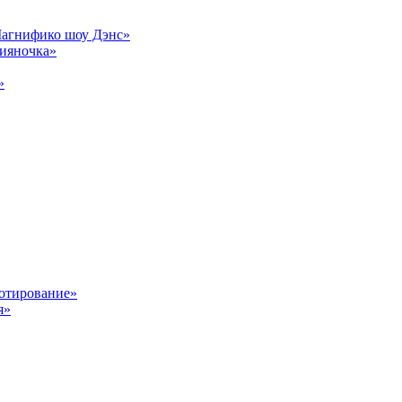
Магнифико шоу Дэнс»
сияночка»
»
отирование»
я»