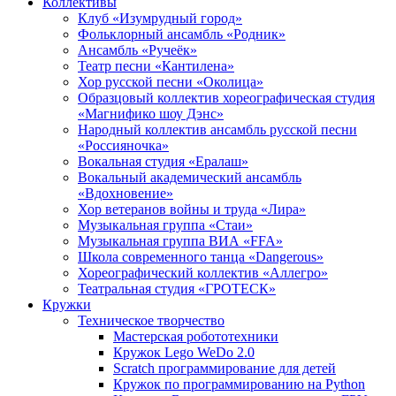
Коллективы
Клуб «Изумрудный город»
Фольклорный ансамбль «Родник»
Ансамбль «Ручеёк»
Театр песни «Кантилена»
Хор русской песни «Околица»
Образцовый коллектив хореографическая студия
«Магнифико шоу Дэнс»
Народный коллектив ансамбль русской песни
«Россияночка»
Вокальная студия «Ералаш»
Вокальный академический ансамбль
«Вдохновение»
Хор ветеранов войны и труда «Лира»
Музыкальная группа «Стаи»
Музыкальная группа ВИА «FFA»
Школа современного танца «Dangerous»
Хореографический коллектив «Аллегро»
Театральная студия «ГРОТЕСК»
Кружки
Техническое творчество
Мастерская робототехники
Кружок Lego WeDo 2.0
Scratch программирование для детей
Кружок по программированию на Python