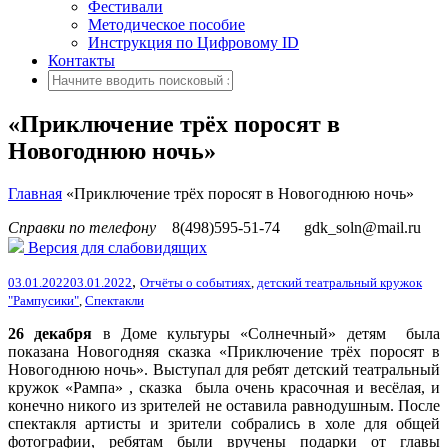
Фестивали
Методическое пособие
Инструкция по Цифровому ID
Контакты
«Приключение трёх поросят в
Новогоднюю ночь»
Главная
«Приключение трёх поросят в Новогоднюю ночь»
Справки по телефону
8(498)595-51-74
gdk_soln@mail.ru
Версия для слабовидящих
,
03.01.2022
03.01.2022
Отчёты о событиях
,
детский театральный кружок
"Рампусики"
,
Спектакли
26 декабря
в Доме культуры «Солнечный» детям была
показана Новогодняя сказка «Приключение трёх поросят в
Новогоднюю ночь».
Выступал для ребят детский театральный
кружок «Рампа» , сказка была очень красочная и весёлая, и
конечно никого из зрителей не оставила равнодушным. После
спектакля артисты и зрители собрались в холе для общей
фотографии, ребятам были вручены подарки от главы