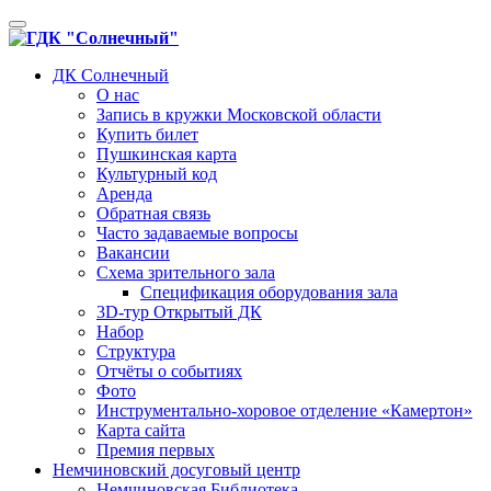
Toggle
navigation
ДК Солнечный
О нас
Запись в кружки Московской области
Купить билет
Пушкинская карта
Культурный код
Аренда
Обратная связь
Часто задаваемые вопросы
Вакансии
Схема зрительного зала
Спецификация оборудования зала
3D-тур Открытый ДК
Набор
Структура
Отчёты о событиях
Фото
Инструментально-хоровое отделение «Камертон»
Карта сайта
Премия первых
Немчиновский досуговый центр
Немчиновская Библиотека