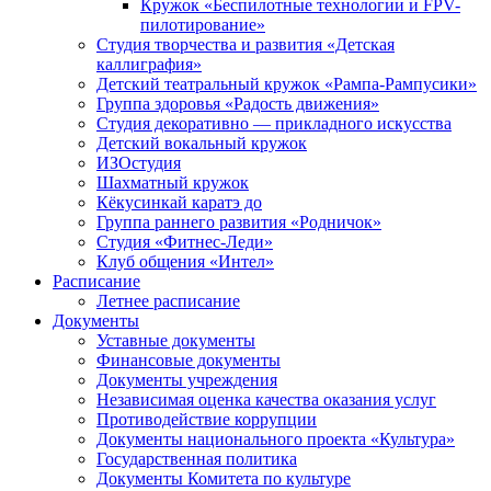
Кружок «Беспилотные технологии и FPV-
пилотирование»
Студия творчества и развития «Детская
каллиграфия»
Детский театральный кружок «Рампа-Рампусики»
Группа здоровья «Радость движения»
Студия декоративно — прикладного искусства
Детский вокальный кружок
ИЗОстудия
Шахматный кружок
Кёкусинкай каратэ до
Группа раннего развития «Родничок»
Cтудия «Фитнес-Леди»
Клуб общения «Интел»
Расписание
Летнее расписание
Документы
Уставные документы
Финансовые документы
Документы учреждения
Независимая оценка качества оказания услуг
Противодействие коррупции
Документы национального проекта «Культура»
Государственная политика
Документы Комитета по культуре