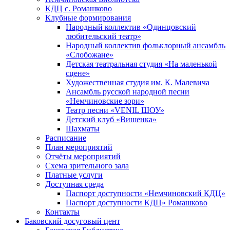
КДЦ с. Ромашково
Клубные формирования
Народный коллектив «Одинцовский
любительский театр»
Народный коллектив фольклорный ансамбль
«Слобожане»
Детская театральная студия «На маленькой
сцене»
Художественная студия им. К. Малевича
Ансамбль русской народной песни
«Немчиновские зори»
Театр песни «VENIL ШОУ»
Детский клуб «Вишенка»
Шахматы
Расписание
План мероприятий
Отчёты мероприятий
Схема зрительного зала
Платные услуги
Доступная среда
Паспорт доступности «Немчиновский КДЦ»
Паспорт доступности КДЦ» Ромашково
Контакты
Баковский досуговый цент