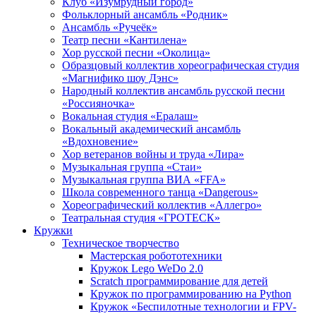
Клуб «Изумрудный город»
Фольклорный ансамбль «Родник»
Ансамбль «Ручеёк»
Театр песни «Кантилена»
Хор русской песни «Околица»
Образцовый коллектив хореографическая студия
«Магнифико шоу Дэнс»
Народный коллектив ансамбль русской песни
«Россияночка»
Вокальная студия «Ералаш»
Вокальный академический ансамбль
«Вдохновение»
Хор ветеранов войны и труда «Лира»
Музыкальная группа «Стаи»
Музыкальная группа ВИА «FFA»
Школа современного танца «Dangerous»
Хореографический коллектив «Аллегро»
Театральная студия «ГРОТЕСК»
Кружки
Техническое творчество
Мастерская робототехники
Кружок Lego WeDo 2.0
Scratch программирование для детей
Кружок по программированию на Python
Кружок «Беспилотные технологии и FPV-