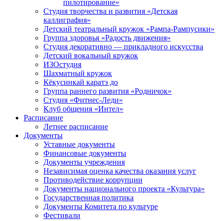
пилотирование»
Студия творчества и развития «Детская
каллиграфия»
Детский театральный кружок «Рампа-Рампусики»
Группа здоровья «Радость движения»
Студия декоративно — прикладного искусства
Детский вокальный кружок
ИЗОстудия
Шахматный кружок
Кёкусинкай каратэ до
Группа раннего развития «Родничок»
Cтудия «Фитнес-Леди»
Клуб общения «Интел»
Расписание
Летнее расписание
Документы
Уставные документы
Финансовые документы
Документы учреждения
Независимая оценка качества оказания услуг
Противодействие коррупции
Документы национального проекта «Культура»
Государственная политика
Документы Комитета по культуре
Фестивали