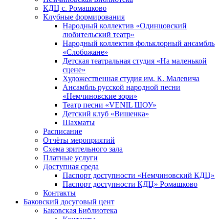
КДЦ с. Ромашково
Клубные формирования
Народный коллектив «Одинцовский
любительский театр»
Народный коллектив фольклорный ансамбль
«Слобожане»
Детская театральная студия «На маленькой
сцене»
Художественная студия им. К. Малевича
Ансамбль русской народной песни
«Немчиновские зори»
Театр песни «VENIL ШОУ»
Детский клуб «Вишенка»
Шахматы
Расписание
Отчёты мероприятий
Схема зрительного зала
Платные услуги
Доступная среда
Паспорт доступности «Немчиновский КДЦ»
Паспорт доступности КДЦ» Ромашково
Контакты
Баковский досуговый цент
Баковская Библиотека