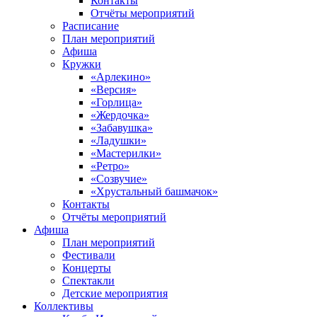
Контакты
Отчёты мероприятий
Расписание
План мероприятий
Афиша
Кружки
«Арлекино»
«Версия»
«Горлица»
«Жердочка»
«Забавушка»
«Ладушки»
«Мастерилки»
«Ретро»
«Созвучие»
«Хрустальный башмачок»
Контакты
Отчёты мероприятий
Афиша
План мероприятий
Фестивали
Концерты
Спектакли
Детские мероприятия
Коллективы