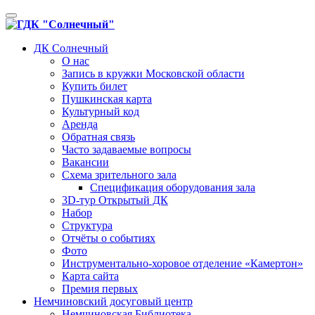
Toggle
navigation
ДК Солнечный
О нас
Запись в кружки Московской области
Купить билет
Пушкинская карта
Культурный код
Аренда
Обратная связь
Часто задаваемые вопросы
Вакансии
Схема зрительного зала
Спецификация оборудования зала
3D-тур Открытый ДК
Набор
Структура
Отчёты о событиях
Фото
Инструментально-хоровое отделение «Камертон»
Карта сайта
Премия первых
Немчиновский досуговый центр
Немчиновская Библиотека