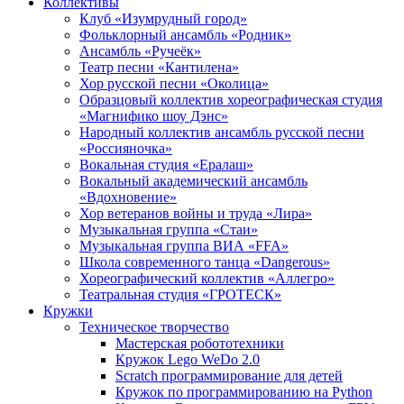
Коллективы
Клуб «Изумрудный город»
Фольклорный ансамбль «Родник»
Ансамбль «Ручеёк»
Театр песни «Кантилена»
Хор русской песни «Околица»
Образцовый коллектив хореографическая студия
«Магнифико шоу Дэнс»
Народный коллектив ансамбль русской песни
«Россияночка»
Вокальная студия «Ералаш»
Вокальный академический ансамбль
«Вдохновение»
Хор ветеранов войны и труда «Лира»
Музыкальная группа «Стаи»
Музыкальная группа ВИА «FFA»
Школа современного танца «Dangerous»
Хореографический коллектив «Аллегро»
Театральная студия «ГРОТЕСК»
Кружки
Техническое творчество
Мастерская робототехники
Кружок Lego WeDo 2.0
Scratch программирование для детей
Кружок по программированию на Python