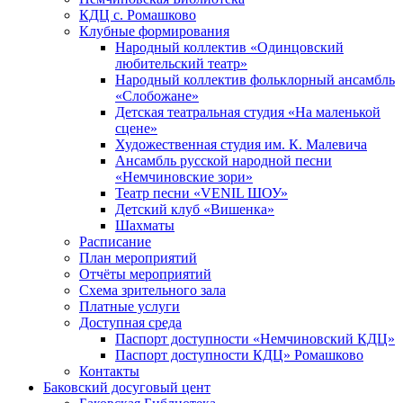
КДЦ с. Ромашково
Клубные формирования
Народный коллектив «Одинцовский
любительский театр»
Народный коллектив фольклорный ансамбль
«Слобожане»
Детская театральная студия «На маленькой
сцене»
Художественная студия им. К. Малевича
Ансамбль русской народной песни
«Немчиновские зори»
Театр песни «VENIL ШОУ»
Детский клуб «Вишенка»
Шахматы
Расписание
План мероприятий
Отчёты мероприятий
Схема зрительного зала
Платные услуги
Доступная среда
Паспорт доступности «Немчиновский КДЦ»
Паспорт доступности КДЦ» Ромашково
Контакты
Баковский досуговый цент