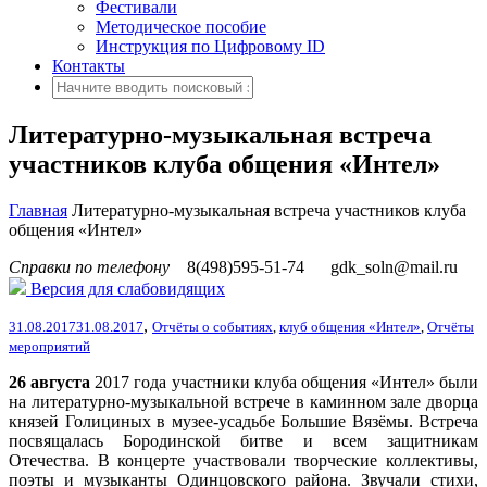
Фестивали
Методическое пособие
Инструкция по Цифровому ID
Контакты
Литературно-музыкальная встреча
участников клуба общения «Интел»
Главная
Литературно-музыкальная встреча участников клуба
общения «Интел»
Справки по телефону
8(498)595-51-74
gdk_soln@mail.ru
Версия для слабовидящих
,
31.08.2017
31.08.2017
Отчёты о событиях
,
клуб общения «Интел»
,
Отчёты
мероприятий
26 августа
2017 года участники клуба общения «Интел» были
на литературно-музыкальной встрече в каминном зале дворца
князей Голициных в музее-усадьбе Большие Вязёмы. Встреча
посвящалась
Бородинской битве и всем защитникам
Отечества. В концерте участвовали творческие коллективы,
поэты и музыканты Одинцовского района. Звучали стихи,