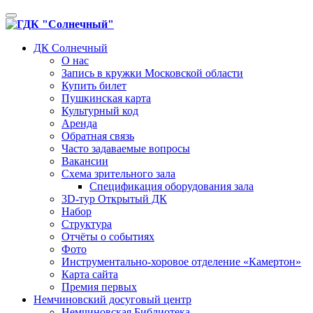
Toggle
navigation
ДК Солнечный
О нас
Запись в кружки Московской области
Купить билет
Пушкинская карта
Культурный код
Аренда
Обратная связь
Часто задаваемые вопросы
Вакансии
Схема зрительного зала
Спецификация оборудования зала
3D-тур Открытый ДК
Набор
Структура
Отчёты о событиях
Фото
Инструментально-хоровое отделение «Камертон»
Карта сайта
Премия первых
Немчиновский досуговый центр
Немчиновская Библиотека