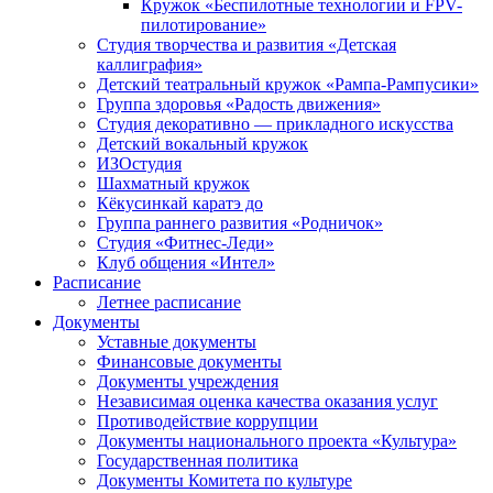
Кружок «Беспилотные технологии и FPV-
пилотирование»
Студия творчества и развития «Детская
каллиграфия»
Детский театральный кружок «Рампа-Рампусики»
Группа здоровья «Радость движения»
Студия декоративно — прикладного искусства
Детский вокальный кружок
ИЗОстудия
Шахматный кружок
Кёкусинкай каратэ до
Группа раннего развития «Родничок»
Cтудия «Фитнес-Леди»
Клуб общения «Интел»
Расписание
Летнее расписание
Документы
Уставные документы
Финансовые документы
Документы учреждения
Независимая оценка качества оказания услуг
Противодействие коррупции
Документы национального проекта «Культура»
Государственная политика
Документы Комитета по культуре