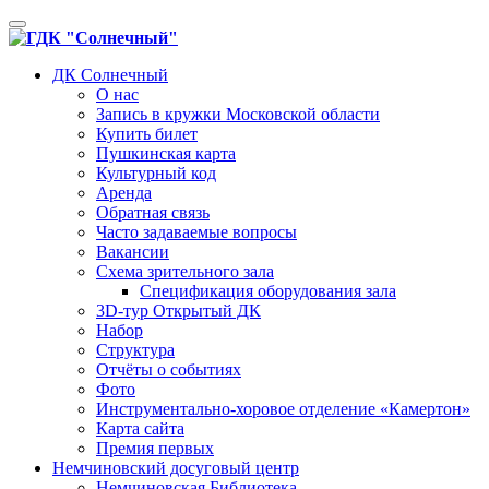
Toggle
navigation
ДК Солнечный
О нас
Запись в кружки Московской области
Купить билет
Пушкинская карта
Культурный код
Аренда
Обратная связь
Часто задаваемые вопросы
Вакансии
Схема зрительного зала
Спецификация оборудования зала
3D-тур Открытый ДК
Набор
Структура
Отчёты о событиях
Фото
Инструментально-хоровое отделение «Камертон»
Карта сайта
Премия первых
Немчиновский досуговый центр
Немчиновская Библиотека