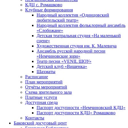
КДЦ с. Ромашково
Клубные формирования
Народный коллектив «Одинцовский
любительский театр»
Народный коллектив фольклорный ансамбль
«Слобожане»
Детская театральная студия «На маленькой
сцене»
Художественная студия им. К. Малевича
Ансамбль русской народной песни
«Немчиновские зори»
Театр песни «VENIL ШОУ»
Детский клуб «Вишенка»
Шахматы
Расписание
План мероприятий
Отчёты мероприятий
Схема зрительного зала
Платные услуги
Доступная среда
Паспорт доступности «Немчиновский КДЦ»
Паспорт доступности КДЦ» Ромашково
Контакты
Баковский досуговый цент