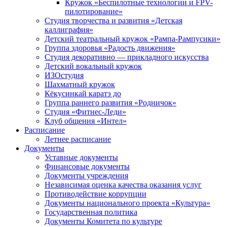
Кружок «Беспилотные технологии и FPV-
пилотирование»
Студия творчества и развития «Детская
каллиграфия»
Детский театральный кружок «Рампа-Рампусики»
Группа здоровья «Радость движения»
Студия декоративно — прикладного искусства
Детский вокальный кружок
ИЗОстудия
Шахматный кружок
Кёкусинкай каратэ до
Группа раннего развития «Родничок»
Cтудия «Фитнес-Леди»
Клуб общения «Интел»
Расписание
Летнее расписание
Документы
Уставные документы
Финансовые документы
Документы учреждения
Независимая оценка качества оказания услуг
Противодействие коррупции
Документы национального проекта «Культура»
Государственная политика
Документы Комитета по культуре