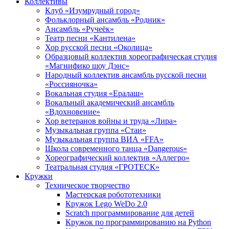
Коллективы
Клуб «Изумрудный город»
Фольклорный ансамбль «Родник»
Ансамбль «Ручеёк»
Театр песни «Кантилена»
Хор русской песни «Околица»
Образцовый коллектив хореографическая студия
«Магнифико шоу Дэнс»
Народный коллектив ансамбль русской песни
«Россияночка»
Вокальная студия «Ералаш»
Вокальный академический ансамбль
«Вдохновение»
Хор ветеранов войны и труда «Лира»
Музыкальная группа «Стаи»
Музыкальная группа ВИА «FFA»
Школа современного танца «Dangerous»
Хореографический коллектив «Аллегро»
Театральная студия «ГРОТЕСК»
Кружки
Техническое творчество
Мастерская робототехники
Кружок Lego WeDo 2.0
Scratch программирование для детей
Кружок по программированию на Python