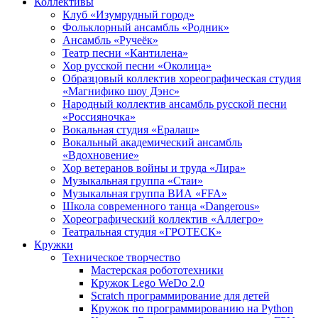
Коллективы
Клуб «Изумрудный город»
Фольклорный ансамбль «Родник»
Ансамбль «Ручеёк»
Театр песни «Кантилена»
Хор русской песни «Околица»
Образцовый коллектив хореографическая студия
«Магнифико шоу Дэнс»
Народный коллектив ансамбль русской песни
«Россияночка»
Вокальная студия «Ералаш»
Вокальный академический ансамбль
«Вдохновение»
Хор ветеранов войны и труда «Лира»
Музыкальная группа «Стаи»
Музыкальная группа ВИА «FFA»
Школа современного танца «Dangerous»
Хореографический коллектив «Аллегро»
Театральная студия «ГРОТЕСК»
Кружки
Техническое творчество
Мастерская робототехники
Кружок Lego WeDo 2.0
Scratch программирование для детей
Кружок по программированию на Python