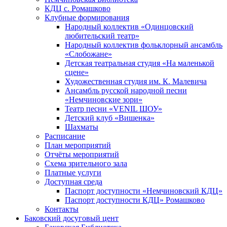
КДЦ с. Ромашково
Клубные формирования
Народный коллектив «Одинцовский
любительский театр»
Народный коллектив фольклорный ансамбль
«Слобожане»
Детская театральная студия «На маленькой
сцене»
Художественная студия им. К. Малевича
Ансамбль русской народной песни
«Немчиновские зори»
Театр песни «VENIL ШОУ»
Детский клуб «Вишенка»
Шахматы
Расписание
План мероприятий
Отчёты мероприятий
Схема зрительного зала
Платные услуги
Доступная среда
Паспорт доступности «Немчиновский КДЦ»
Паспорт доступности КДЦ» Ромашково
Контакты
Баковский досуговый цент