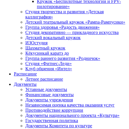
Кружок «Беспилотные технологии и FPV-
пилотирование»
Студия творчества и развития «Детская
каллиграфия»
Детский театральный кружок «Рампа-Рампусики»
Группа здоровья «Радость движения»
Студия декоративно — прикладного искусства
Детский вокальный кружок
ИЗОстудия
Шахматный кружок
Кёкусинкай каратэ до
Группа раннего развития «Родничок»
Cтудия «Фитнес-Леди»
Клуб общения «Интел»
Расписание
Летнее расписание
Документы
Уставные документы
Финансовые документы
Документы учреждения
Независимая оценка качества оказания услуг
Противодействие коррупции
Документы национального проекта «Культура»
Государственная политика
Документы Комитета по культуре