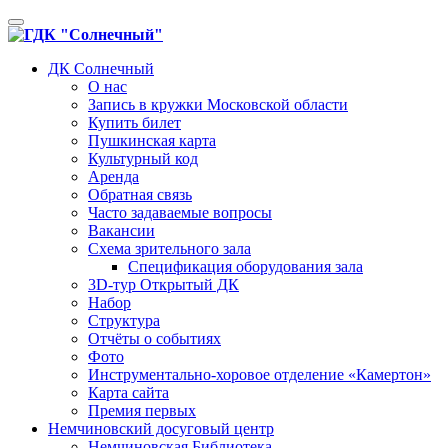
Toggle
navigation
ДК Солнечный
О нас
Запись в кружки Московской области
Купить билет
Пушкинская карта
Культурный код
Аренда
Обратная связь
Часто задаваемые вопросы
Вакансии
Схема зрительного зала
Спецификация оборудования зала
3D-тур Открытый ДК
Набор
Структура
Отчёты о событиях
Фото
Инструментально-хоровое отделение «Камертон»
Карта сайта
Премия первых
Немчиновский досуговый центр
Немчиновская Библиотека