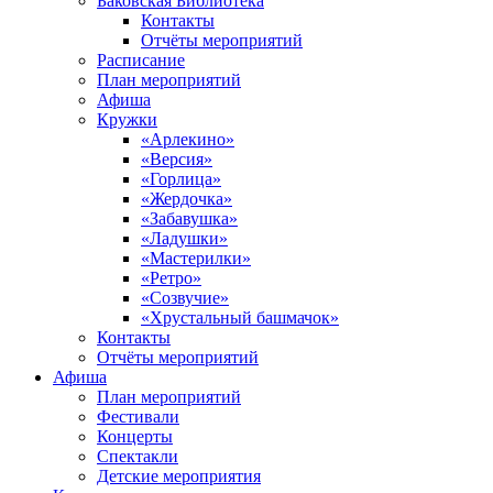
Баковская Библиотека
Контакты
Отчёты мероприятий
Расписание
План мероприятий
Афиша
Кружки
«Арлекино»
«Версия»
«Горлица»
«Жердочка»
«Забавушка»
«Ладушки»
«Мастерилки»
«Ретро»
«Созвучие»
«Хрустальный башмачок»
Контакты
Отчёты мероприятий
Афиша
План мероприятий
Фестивали
Концерты
Спектакли
Детские мероприятия