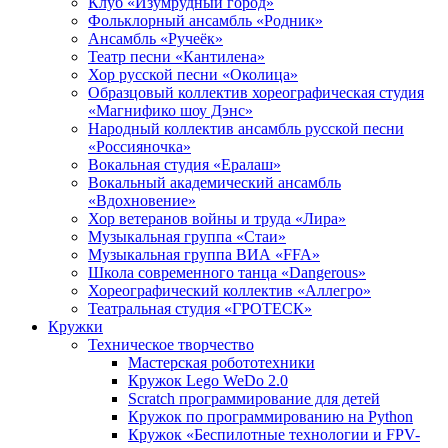
Клуб «Изумрудный город»
Фольклорный ансамбль «Родник»
Ансамбль «Ручеёк»
Театр песни «Кантилена»
Хор русской песни «Околица»
Образцовый коллектив хореографическая студия
«Магнифико шоу Дэнс»
Народный коллектив ансамбль русской песни
«Россияночка»
Вокальная студия «Ералаш»
Вокальный академический ансамбль
«Вдохновение»
Хор ветеранов войны и труда «Лира»
Музыкальная группа «Стаи»
Музыкальная группа ВИА «FFA»
Школа современного танца «Dangerous»
Хореографический коллектив «Аллегро»
Театральная студия «ГРОТЕСК»
Кружки
Техническое творчество
Мастерская робототехники
Кружок Lego WeDo 2.0
Scratch программирование для детей
Кружок по программированию на Python
Кружок «Беспилотные технологии и FPV-