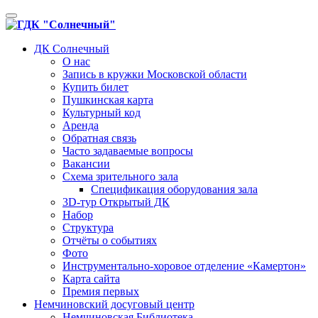
Toggle
navigation
ДК Солнечный
О нас
Запись в кружки Московской области
Купить билет
Пушкинская карта
Культурный код
Аренда
Обратная связь
Часто задаваемые вопросы
Вакансии
Схема зрительного зала
Спецификация оборудования зала
3D-тур Открытый ДК
Набор
Структура
Отчёты о событиях
Фото
Инструментально-хоровое отделение «Камертон»
Карта сайта
Премия первых
Немчиновский досуговый центр
Немчиновская Библиотека