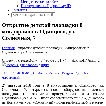
Методическое пособие
Инструкция по Цифровому ID
Контакты
Открытие детской площадки 8
микрорайон г. Одинцово, ул.
Солнечная, 7
Главная
Открытие детской площадки 8 микрорайон г.
Одинцово, ул. Солнечная, 7
Справки по телефону
8(498)595-51-74
gdk_soln@mail.ru
Версия для слабовидящих
,
28.08.2018
28.08.2018
Отчёты о событиях
,
"Dangerous"
,
Отчёты
мероприятий
24 августа
2018 года в 8 микрорайоне г. Одинцово, ул.
Солнечная, 7, открылась новая оборудованная детская
площадка. На открытии присутствовал глава города
Одинцово Гусев А.А.
Школа современного танца «Дэнжерос»
из Дома культуры «Солнечный» показала флеш моб и мастер-