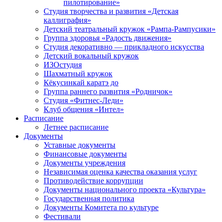
пилотирование»
Студия творчества и развития «Детская
каллиграфия»
Детский театральный кружок «Рампа-Рампусики»
Группа здоровья «Радость движения»
Студия декоративно — прикладного искусства
Детский вокальный кружок
ИЗОстудия
Шахматный кружок
Кёкусинкай каратэ до
Группа раннего развития «Родничок»
Cтудия «Фитнес-Леди»
Клуб общения «Интел»
Расписание
Летнее расписание
Документы
Уставные документы
Финансовые документы
Документы учреждения
Независимая оценка качества оказания услуг
Противодействие коррупции
Документы национального проекта «Культура»
Государственная политика
Документы Комитета по культуре
Фестивали