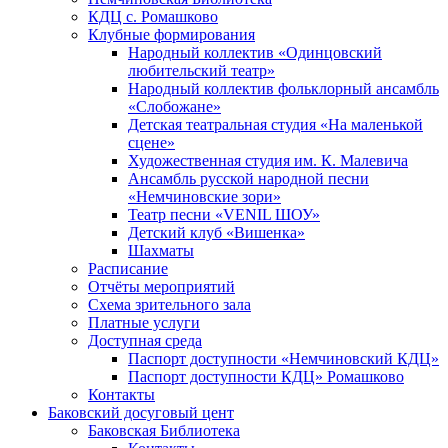
КДЦ с. Ромашково
Клубные формирования
Народный коллектив «Одинцовский
любительский театр»
Народный коллектив фольклорный ансамбль
«Слобожане»
Детская театральная студия «На маленькой
сцене»
Художественная студия им. К. Малевича
Ансамбль русской народной песни
«Немчиновские зори»
Театр песни «VENIL ШОУ»
Детский клуб «Вишенка»
Шахматы
Расписание
Отчёты мероприятий
Схема зрительного зала
Платные услуги
Доступная среда
Паспорт доступности «Немчиновский КДЦ»
Паспорт доступности КДЦ» Ромашково
Контакты
Баковский досуговый цент
Баковская Библиотека