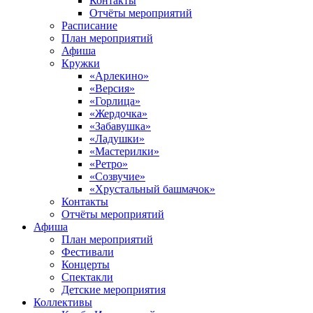
Контакты
Отчёты мероприятий
Расписание
План мероприятий
Афиша
Кружки
«Арлекино»
«Версия»
«Горлица»
«Жердочка»
«Забавушка»
«Ладушки»
«Мастерилки»
«Ретро»
«Созвучие»
«Хрустальный башмачок»
Контакты
Отчёты мероприятий
Афиша
План мероприятий
Фестивали
Концерты
Спектакли
Детские мероприятия
Коллективы