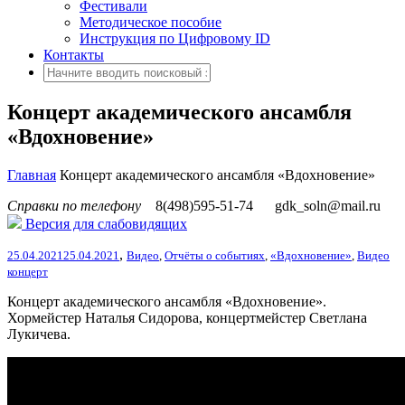
Фестивали
Методическое пособие
Инструкция по Цифровому ID
Контакты
Концерт академического ансамбля
«Вдохновение»
Главная
Концерт академического ансамбля «Вдохновение»
Справки по телефону
8(498)595-51-74
gdk_soln@mail.ru
Версия для слабовидящих
,
25.04.2021
25.04.2021
Видео
,
Отчёты о событиях
,
«Вдохновение»
,
Видео
концерт
Концерт академического ансамбля «Вдохновение».
Хормейстер Наталья Сидорова, концертмейстер Светлана
Лукичева.