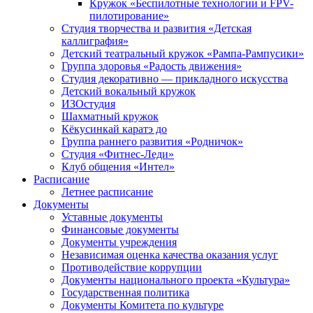
Кружок «Беспилотные технологии и FPV-
пилотирование»
Студия творчества и развития «Детская
каллиграфия»
Детский театральный кружок «Рампа-Рампусики»
Группа здоровья «Радость движения»
Студия декоративно — прикладного искусства
Детский вокальный кружок
ИЗОстудия
Шахматный кружок
Кёкусинкай каратэ до
Группа раннего развития «Родничок»
Cтудия «Фитнес-Леди»
Клуб общения «Интел»
Расписание
Летнее расписание
Документы
Уставные документы
Финансовые документы
Документы учреждения
Независимая оценка качества оказания услуг
Противодействие коррупции
Документы национального проекта «Культура»
Государственная политика
Документы Комитета по культуре