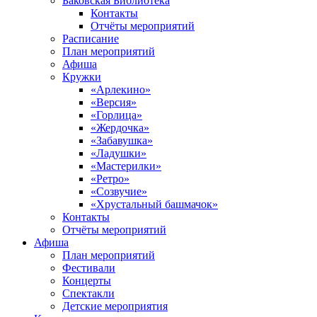
Баковская Библиотека
Контакты
Отчёты мероприятий
Расписание
План мероприятий
Афиша
Кружки
«Арлекино»
«Версия»
«Горлица»
«Жердочка»
«Забавушка»
«Ладушки»
«Мастерилки»
«Ретро»
«Созвучие»
«Хрустальный башмачок»
Контакты
Отчёты мероприятий
Афиша
План мероприятий
Фестивали
Концерты
Спектакли
Детские мероприятия