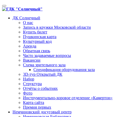
Toggle
navigation
ДК Солнечный
О нас
Запись в кружки Московской области
Купить билет
Пушкинская карта
Культурный код
Аренда
Обратная связь
Часто задаваемые вопросы
Вакансии
Схема зрительного зала
Спецификация оборудования зала
3D-тур Открытый ДК
Набор
Структура
Отчёты о событиях
Фото
Инструментально-хоровое отделение «Камертон»
Карта сайта
Премия первых
Немчиновский досуговый центр
Немчиновская Библиотека