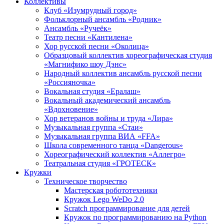
Коллективы
Клуб «Изумрудный город»
Фольклорный ансамбль «Родник»
Ансамбль «Ручеёк»
Театр песни «Кантилена»
Хор русской песни «Околица»
Образцовый коллектив хореографическая студия
«Магнифико шоу Дэнс»
Народный коллектив ансамбль русской песни
«Россияночка»
Вокальная студия «Ералаш»
Вокальный академический ансамбль
«Вдохновение»
Хор ветеранов войны и труда «Лира»
Музыкальная группа «Стаи»
Музыкальная группа ВИА «FFA»
Школа современного танца «Dangerous»
Хореографический коллектив «Аллегро»
Театральная студия «ГРОТЕСК»
Кружки
Техническое творчество
Мастерская робототехники
Кружок Lego WeDo 2.0
Scratch программирование для детей
Кружок по программированию на Python