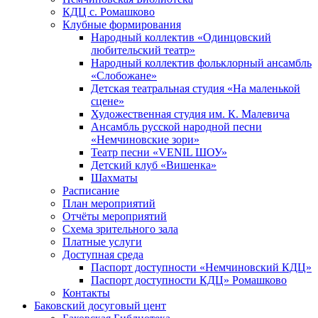
КДЦ с. Ромашково
Клубные формирования
Народный коллектив «Одинцовский
любительский театр»
Народный коллектив фольклорный ансамбль
«Слобожане»
Детская театральная студия «На маленькой
сцене»
Художественная студия им. К. Малевича
Ансамбль русской народной песни
«Немчиновские зори»
Театр песни «VENIL ШОУ»
Детский клуб «Вишенка»
Шахматы
Расписание
План мероприятий
Отчёты мероприятий
Схема зрительного зала
Платные услуги
Доступная среда
Паспорт доступности «Немчиновский КДЦ»
Паспорт доступности КДЦ» Ромашково
Контакты
Баковский досуговый цент