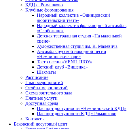
КДЦ с. Ромашково
Клубные формирования
Народный коллектив «Одинцовский
любительский театр»
Народный коллектив фольклорный ансамбль
«Слобожане»
Детская театральная студия «На маленькой
сцене»
Художественная студия им. К. Малевича
Ансамбль русской народной песни
«Немчиновские зори»
Театр песни «VENIL ШОУ»
Детский клуб «Вишенка»
Шахматы
Расписание
План мероприятий
Отчёты мероприятий
Схема зрительного зала
Платные услуги
Доступная среда
Паспорт доступности «Немчиновский КДЦ»
Паспорт доступности КДЦ» Ромашково
Контакты
Баковский досуговый цент