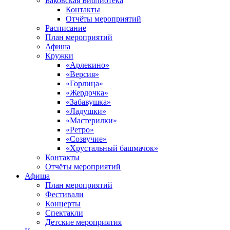
Баковская Библиотека
Контакты
Отчёты мероприятий
Расписание
План мероприятий
Афиша
Кружки
«Арлекино»
«Версия»
«Горлица»
«Жердочка»
«Забавушка»
«Ладушки»
«Мастерилки»
«Ретро»
«Созвучие»
«Хрустальный башмачок»
Контакты
Отчёты мероприятий
Афиша
План мероприятий
Фестивали
Концерты
Спектакли
Детские мероприятия