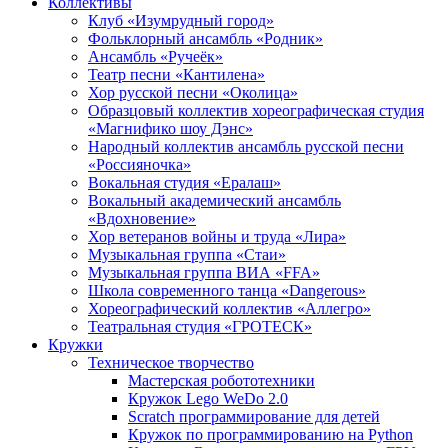
Коллективы
Клуб «Изумрудный город»
Фольклорный ансамбль «Родник»
Ансамбль «Ручеёк»
Театр песни «Кантилена»
Хор русской песни «Околица»
Образцовый коллектив хореографическая студия
«Магнифико шоу Дэнс»
Народный коллектив ансамбль русской песни
«Россияночка»
Вокальная студия «Ералаш»
Вокальный академический ансамбль
«Вдохновение»
Хор ветеранов войны и труда «Лира»
Музыкальная группа «Стаи»
Музыкальная группа ВИА «FFA»
Школа современного танца «Dangerous»
Хореографический коллектив «Аллегро»
Театральная студия «ГРОТЕСК»
Кружки
Техническое творчество
Мастерская робототехники
Кружок Lego WeDo 2.0
Scratch программирование для детей
Кружок по программированию на Python