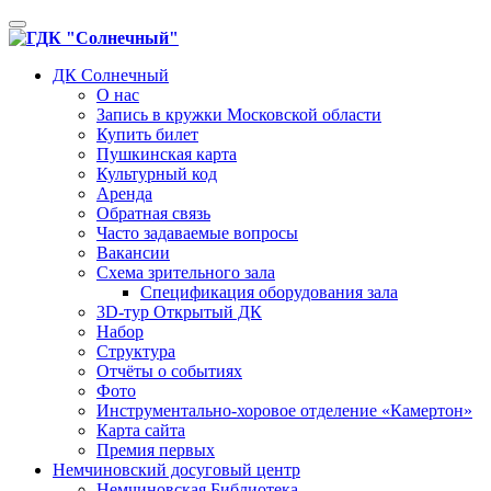
Toggle
navigation
ДК Солнечный
О нас
Запись в кружки Московской области
Купить билет
Пушкинская карта
Культурный код
Аренда
Обратная связь
Часто задаваемые вопросы
Вакансии
Схема зрительного зала
Спецификация оборудования зала
3D-тур Открытый ДК
Набор
Структура
Отчёты о событиях
Фото
Инструментально-хоровое отделение «Камертон»
Карта сайта
Премия первых
Немчиновский досуговый центр
Немчиновская Библиотека