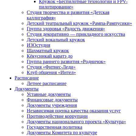
Кружок «Беспилотные технологии и FPV-
пилотирование»
Студия творчества и развития «Детская
каллиграфия»
Детский театральный кружок «Рампа-Рампусики»
Группа здоровья «Радость движения»
Студия декоративно — прикладного искусства
Детский вокальный кружок
ИЗОстудия
Шахматный кружок
Кёкусинкай каратэ до
Группа раннего развития «Родничок»
Cтудия «Фитнес-Леди»
Клуб общения «Интел»
Расписание
Летнее расписание
Документы
Уставные документы
Финансовые документы
Документы учреждения
Независимая оценка качества оказания услуг
Противодействие коррупции
Документы национального проекта «Культура»
Государственная политика
Документы Комитета по культуре