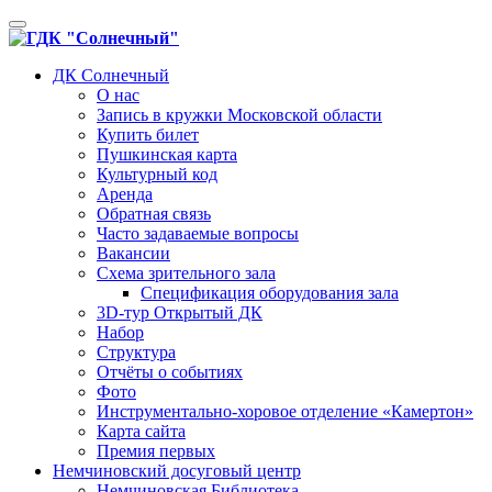
Toggle
navigation
ДК Солнечный
О нас
Запись в кружки Московской области
Купить билет
Пушкинская карта
Культурный код
Аренда
Обратная связь
Часто задаваемые вопросы
Вакансии
Схема зрительного зала
Спецификация оборудования зала
3D-тур Открытый ДК
Набор
Структура
Отчёты о событиях
Фото
Инструментально-хоровое отделение «Камертон»
Карта сайта
Премия первых
Немчиновский досуговый центр
Немчиновская Библиотека