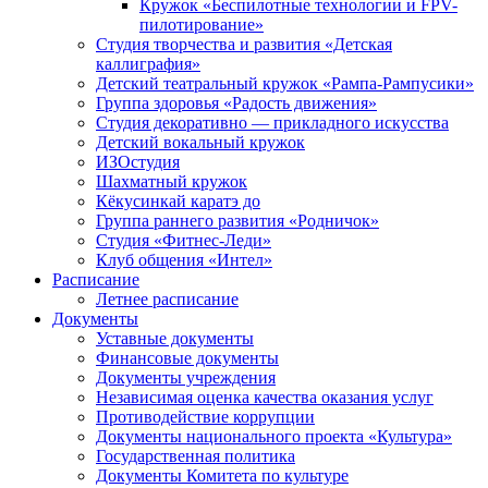
Кружок «Беспилотные технологии и FPV-
пилотирование»
Студия творчества и развития «Детская
каллиграфия»
Детский театральный кружок «Рампа-Рампусики»
Группа здоровья «Радость движения»
Студия декоративно — прикладного искусства
Детский вокальный кружок
ИЗОстудия
Шахматный кружок
Кёкусинкай каратэ до
Группа раннего развития «Родничок»
Cтудия «Фитнес-Леди»
Клуб общения «Интел»
Расписание
Летнее расписание
Документы
Уставные документы
Финансовые документы
Документы учреждения
Независимая оценка качества оказания услуг
Противодействие коррупции
Документы национального проекта «Культура»
Государственная политика
Документы Комитета по культуре