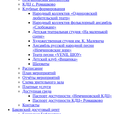
КДЦ с. Ромашково
Клубные формирования
Народный коллектив «Одинцовский
любительский театр»
Народный коллектив фольклорный ансамбль
«Слобожане»
Детская театральная студия «На маленькой
сцене»
Художественная студия им. К. Малевича
Ансамбль русской народной песни
«Немчиновские зори»
Театр песни «VENIL ШОУ»
Детский клуб «Вишенка»
Шахматы
Расписание
План мероприятий
Отчёты мероприятий
Схема зрительного зала
Платные услуги
Доступная среда
Паспорт доступности «Немчиновский КДЦ»
Паспорт доступности КДЦ» Ромашково
Контакты
Баковский досуговый цент