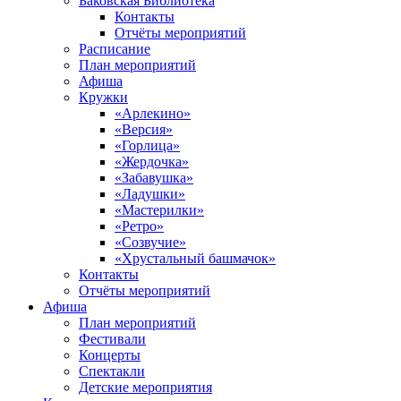
Баковская Библиотека
Контакты
Отчёты мероприятий
Расписание
План мероприятий
Афиша
Кружки
«Арлекино»
«Версия»
«Горлица»
«Жердочка»
«Забавушка»
«Ладушки»
«Мастерилки»
«Ретро»
«Созвучие»
«Хрустальный башмачок»
Контакты
Отчёты мероприятий
Афиша
План мероприятий
Фестивали
Концерты
Спектакли
Детские мероприятия