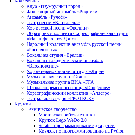
Коллективы
Клуб «Изумрудный город»
Фольклорный ансамбль «Родник»
Ансамбль «Ручеёк»
Театр песни «Кантилена»
Хор русской песни «Околица»
Образцовый коллектив хореографическая студия
«Магнифико шоу Дэнс»
Народный коллектив ансамбль русской песни
«Россияночка»
Вокальная студия «Ералаш»
Вокальный академический ансамбль
«Вдохновение»
Хор ветеранов войны и труда «Лира»
Музыкальная группа «Стаи»
Музыкальная группа ВИА «FFA»
Школа современного танца «Dangerous»
Хореографический коллектив «Аллегро»
Театральная студия «ГРОТЕСК»
Кружки
Техническое творчество
Мастерская робототехники
Кружок Lego WeDo 2.0
Scratch программирование для детей
Кружок по программированию на Python