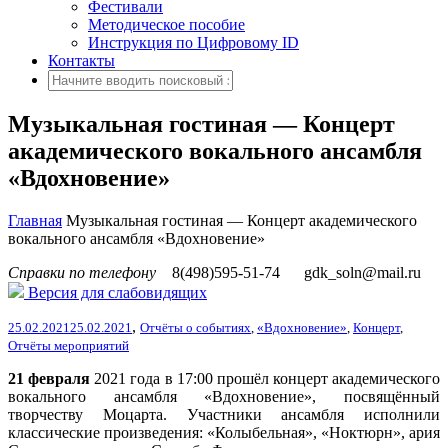
Фестивали
Методическое пособие
Инструкция по Цифровому ID
Контакты
Музыкальная гостиная — Концерт
академического вокального ансамбля
«Вдохновение»
Главная
Музыкальная гостиная — Концерт академического
вокального ансамбля «Вдохновение»
Справки по телефону
8(498)595-51-74
gdk_soln@mail.ru
Версия для слабовидящих
,
25.02.2021
25.02.2021
Отчёты о событиях
,
«Вдохновение»
,
Концерт
,
Отчёты мероприятий
21 февраля
2021 года в 17:00 прошёл концерт академического
вокального ансамбля «Вдохновение», посвящённый
творчеству Моцарта. Участники ансамбля исполнили
классические произведения: «Колыбельная», «Ноктюрн», ария